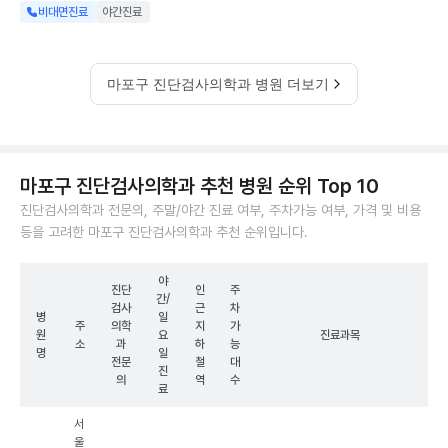
비대면진료
야간진료
마포구 진단검사의학과 병원 더보기
마포구 진단검사의학과 추천 병원 순위 Top 10
진단검사의학과 전문의, 주말/야간 진료 여부, 주차가능 여부, 가격 및 비용
등을 고려한 마포구 진단검사의학과 추천 순위입니다.
야
진단
인
주
간/
검사
근
차
병
일
주
의학
지
가
원
요
진료과목
소
과
하
능
명
일
전문
철
대
진
의
역
수
료
서
울