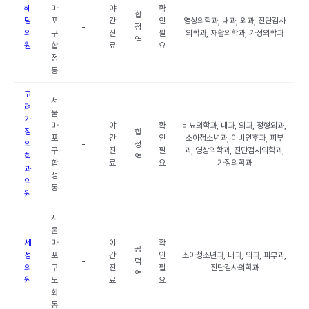
혜
마
야
확
합
당
포
간
인
영상의학과, 내과, 외과, 진단검사
-
정
의
구
진
필
의학과, 재활의학과, 가정의학과
역
원
합
료
요
정
동
고
서
려
울
가
마
야
확
비뇨의학과, 내과, 외과, 정형외과,
정
합
포
간
인
소아청소년과, 이비인후과, 피부
의
-
정
구
진
필
과, 영상의학과, 진단검사의학과,
학
역
합
료
요
가정의학과
과
정
의
동
원
서
울
세
마
야
확
공
정
포
간
인
소아청소년과, 내과, 외과, 피부과,
-
덕
의
구
진
필
진단검사의학과
역
원
도
료
요
화
동