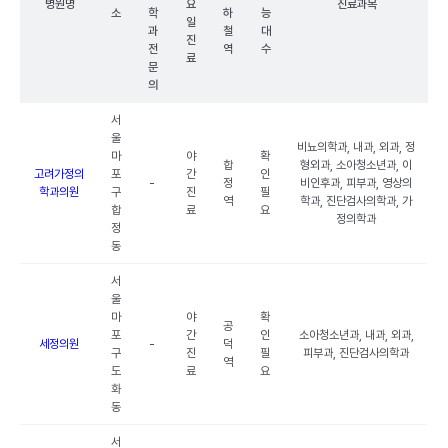
병원명
요
진료과목
소
학
하
능
일
과
철
대
진
전
역
수
료
문
의
서
울
비뇨의학과, 내과, 외과, 정
마
야
확
합
형외과, 소아청소년과, 이
고려가정의
포
간
인
-
정
비인후과, 피부과, 영상의
학과의원
구
진
필
역
학과, 진단검사의학과, 가
합
료
요
정의학과
정
동
서
울
마
야
확
공
포
간
인
소아청소년과, 내과, 외과,
세정의원
-
덕
구
진
필
피부과, 진단검사의학과
역
도
료
요
화
동
서