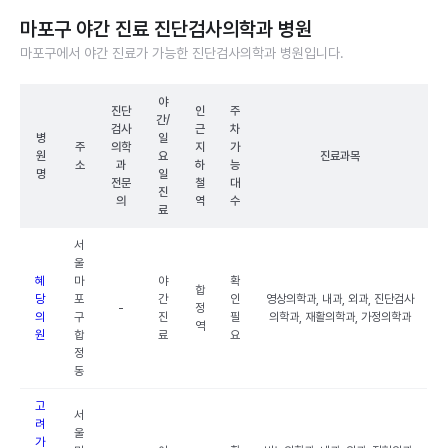
마포구 야간 진료 진단검사의학과 병원
마포구에서 야간 진료가 가능한 진단검사의학과 병원입니다.
야
진단
인
주
간/
검사
근
차
병
일
주
의학
지
가
원
요
진료과목
소
과
하
능
명
일
전문
철
대
진
의
역
수
료
서
울
혜
마
야
확
합
당
포
간
인
영상의학과, 내과, 외과, 진단검사
-
정
의
구
진
필
의학과, 재활의학과, 가정의학과
역
원
합
료
요
정
동
고
서
려
울
가