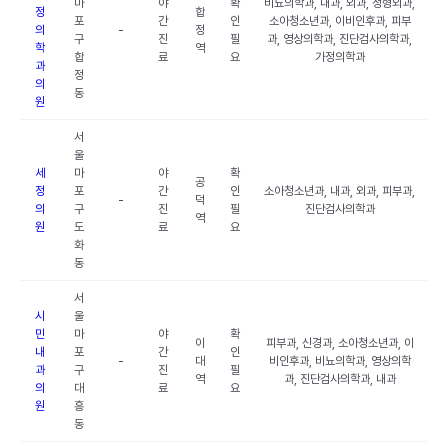
마
야
확
비뇨의학과, 내과, 외과, 정형외과,
정
합
포
간
인
소아청소년과, 이비인후과, 피부
의
-
정
구
진
필
과, 영상의학과, 진단검사의학과,
학
역
합
료
요
가정의학과
과
정
의
동
원
서
울
세
마
야
확
공
정
포
간
인
소아청소년과, 내과, 외과, 피부과,
-
덕
의
구
진
필
진단검사의학과
역
원
도
료
요
화
동
서
시
울
민
마
야
확
이
피부과, 신경과, 소아청소년과, 이
내
포
간
인
-
대
비인후과, 비뇨의학과, 영상의학
과
구
진
필
역
과, 진단검사의학과, 내과
의
대
료
요
원
흥
동