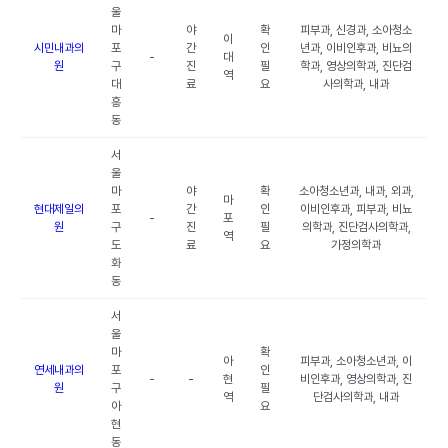
울
마
야
확
피부과, 신경과, 소아청소
이
시민내과의
포
간
인
년과, 이비인후과, 비뇨의
-
대
원
구
진
필
학과, 영상의학과, 진단검
역
대
료
요
사의학과, 내과
흥
동
서
울
마
야
확
소아청소년과, 내과, 외과,
마
현대제일의
포
간
인
이비인후과, 피부과, 비뇨
-
포
원
구
진
필
의학과, 진단검사의학과,
역
도
료
요
가정의학과
화
동
서
울
마
확
아
피부과, 소아청소년과, 이
연세내과의
포
인
-
-
현
비인후과, 영상의학과, 진
원
구
필
역
단검사의학과, 내과
아
요
현
동