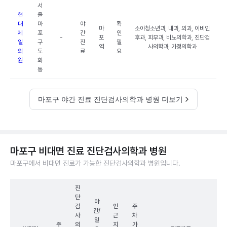
서
현
울
대
마
야
확
마
소아청소년과, 내과, 외과, 이비인
제
포
간
인
-
포
후과, 피부과, 비뇨의학과, 진단검
일
구
진
필
역
사의학과, 가정의학과
의
도
료
요
원
화
동
마포구 야간 진료 진단검사의학과 병원 더보기
마포구 비대면 진료 진단검사의학과 병원
마포구에서 비대면 진료가 가능한 진단검사의학과 병원입니다.
진
단
야
검
인
주
간/
사
근
차
일
주
의
지
가