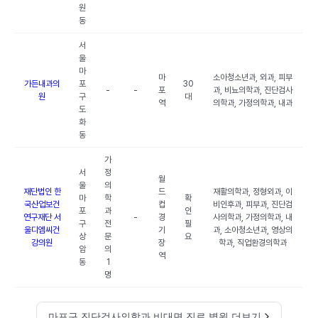
원
동
서
울
마
마
소아청소년과, 외과, 피부
가든내과의
포
30
-
-
포
과, 비뇨의학과, 진단검사
원
구
대
역
의학과, 가정의학과, 내과
도
화
동
가
서
정
월
울
의
재단법인 한
드
재활의학과, 정형외과, 이
마
학
확
국산업보건
컵
비인후과, 피부과, 진단검
포
과
인
연구재단 서
-
경
사의학과, 가정의학과, 내
구
전
필
울디엠씨건
기
과, 소아청소년과, 영상의
상
문
요
강의원
장
학과, 직업환경의학과
암
의
역
동
1
명
마포구 진단검사의학과 비대면 진료 병원 더보기