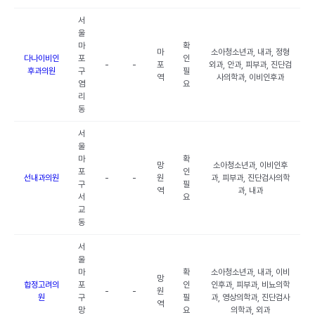
서
울
마
확
마
소아청소년과, 내과, 정형
다나이비인
포
인
-
-
포
외과, 안과, 피부과, 진단검
후과의원
구
필
역
사의학과, 이비인후과
염
요
리
동
서
울
마
확
망
소아청소년과, 이비인후
포
인
선내과의원
-
-
원
과, 피부과, 진단검사의학
구
필
역
과, 내과
서
요
교
동
서
울
마
확
소아청소년과, 내과, 이비
망
합정고려의
포
인
인후과, 피부과, 비뇨의학
-
-
원
원
구
필
과, 영상의학과, 진단검사
역
망
요
의학과, 외과