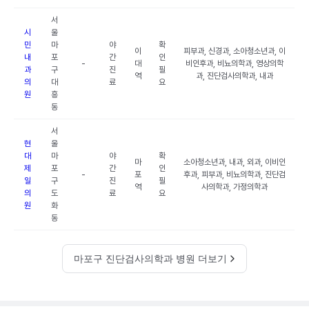
서
시
울
민
마
야
확
이
피부과, 신경과, 소아청소년과, 이
내
포
간
인
-
대
비인후과, 비뇨의학과, 영상의학
과
구
진
필
역
과, 진단검사의학과, 내과
의
대
료
요
원
흥
동
서
현
울
대
마
야
확
마
소아청소년과, 내과, 외과, 이비인
제
포
간
인
-
포
후과, 피부과, 비뇨의학과, 진단검
일
구
진
필
역
사의학과, 가정의학과
의
도
료
요
원
화
동
마포구 진단검사의학과 병원 더보기