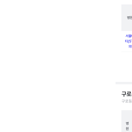
병
서울
티(S
의
구로
구로동
병
원