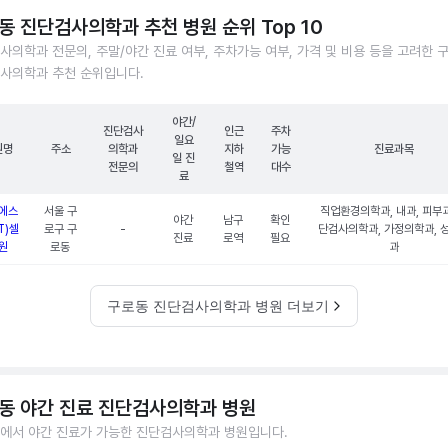
동 진단검사의학과 추천 병원 순위 Top 10
사의학과 전문의, 주말/야간 진료 여부, 주차가능 여부, 가격 및 비용 등을 고려한 
사의학과 추천 순위입니다.
야간/
진단검사
인근
주차
일요
원명
주소
의학과
지하
가능
진료과목
일 진
전문의
철역
대수
료
에스
서울 구
직업환경의학과, 내과, 피부과
야간
남구
확인
T)셀
로구 구
-
단검사의학과, 가정의학과, 
진료
로역
필요
원
로동
과
구로동 진단검사의학과 병원 더보기
동 야간 진료 진단검사의학과 병원
에서 야간 진료가 가능한 진단검사의학과 병원입니다.