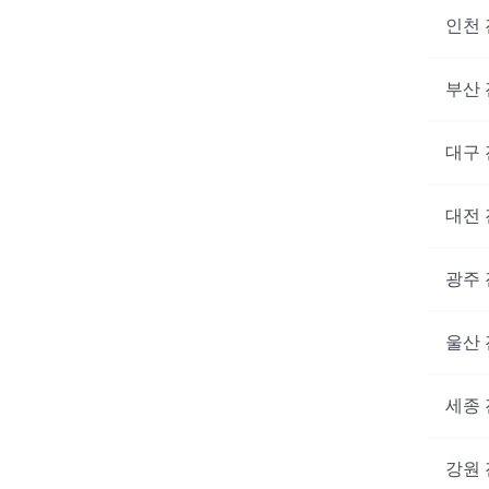
인천
부산
대구
대전
광주
울산
세종
강원