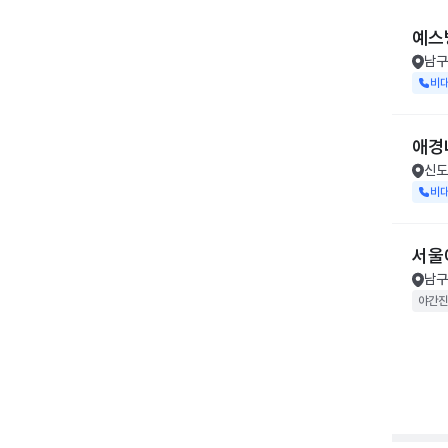
예스
남구
비
애경
신도
비
서울
남구
야간진