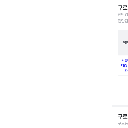
구로
진단검
진단검
병
서울
티(S
의
구로
구로동