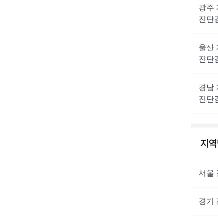
광주
진단
울산
진단
경남
진단
지
서울
경기