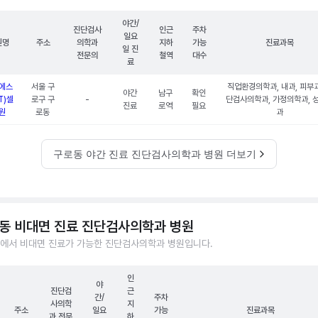
야간/
진단검사
인근
주차
일요
원명
주소
의학과
지하
가능
진료과목
일 진
전문의
철역
대수
료
에스
서울 구
직업환경의학과, 내과, 피부과
야간
남구
확인
T)셀
로구 구
-
단검사의학과, 가정의학과, 
진료
로역
필요
원
로동
과
구로동 야간 진료 진단검사의학과 병원 더보기
동 비대면 진료 진단검사의학과 병원
에서 비대면 진료가 가능한 진단검사의학과 병원입니다.
인
야
진단검
근
간/
주차
사의학
지
주소
일요
가능
진료과목
과 전문
하