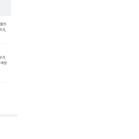
재활의
학과,
부과,
 예방