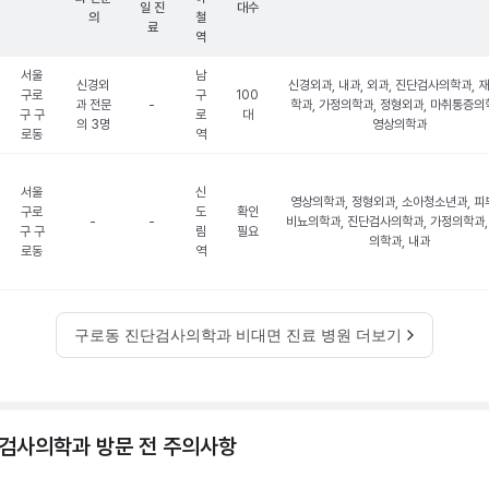
일 진
대수
의
철
료
역
서울
남
신경외
신경외과, 내과, 외과, 진단검사의학과, 
구로
구
100
과 전문
-
학과, 가정의학과, 정형외과, 마취통증의
구 구
로
대
의 3명
영상의학과
로동
역
서울
신
영상의학과, 정형외과, 소아청소년과, 피
구로
도
확인
-
-
비뇨의학과, 진단검사의학과, 가정의학과,
구 구
림
필요
의학과, 내과
로동
역
구로동 진단검사의학과 비대면 진료 병원 더보기
검사의학과 방문 전 주의사항