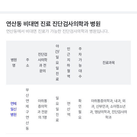
연산동 비대면 진료 진단검사의학과 병원
연산동에서 비대면 진료가 가능한 진단검사의학과 병원입니다.
야
인
주
간/
진단검
근
차
일
병원
주
사의학
지
가
요
진료과목
명
소
과 전
하
능
일
문의
철
대
진
역
수
료
부
산
일
연
마취통
확
마취통증의학과, 내과, 외
연제
요
연
제
증의학
인
과, 산부인과, 소아청소년
일신
일
산
구
과 전문
필
과, 영상의학과, 진단검사의
병원
진
역
연
의 1명
요
학과
료
산
동