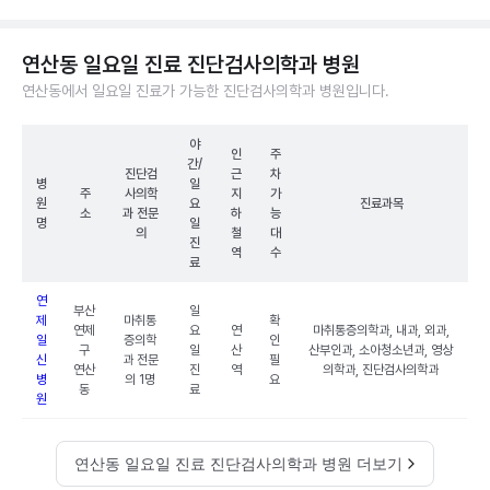
연산동 일요일 진료 진단검사의학과 병원
연산동에서 일요일 진료가 가능한 진단검사의학과 병원입니다.
야
인
주
간/
진단검
근
차
병
일
주
사의학
지
가
원
요
진료과목
소
과 전문
하
능
명
일
의
철
대
진
역
수
료
연
부산
일
제
마취통
확
연제
요
연
마취통증의학과, 내과, 외과,
일
증의학
인
구
일
산
산부인과, 소아청소년과, 영상
신
과 전문
필
연산
진
역
의학과, 진단검사의학과
병
의 1명
요
동
료
원
연산동 일요일 진료 진단검사의학과 병원 더보기