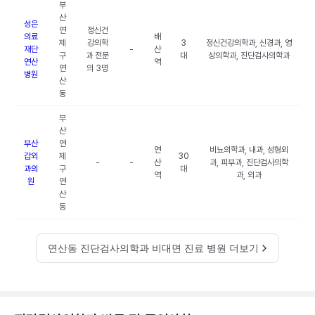
부
산
성은
연
정신건
의료
배
제
강의학
3
정신건강의학과, 신경과, 영
재단
-
산
구
과 전문
대
상의학과, 진단검사의학과
연산
역
연
의 3명
병원
산
동
부
산
부산
연
연
비뇨의학과, 내과, 성형외
갑외
제
30
-
-
산
과, 피부과, 진단검사의학
과의
구
대
역
과, 외과
원
연
산
동
연산동 진단검사의학과 비대면 진료 병원 더보기