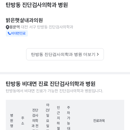
탄방동 진단검사의학과
병원
밝은햇살내과의원
용문역
대전 서구 탄방동
진단검사의학과
비대면진료
탄방동 진단검사의학과 병원 더보기
탄방동 비대면 진료 진단검사의학과 병원
탄방동에서 비대면 진료가 가능한 진단검사의학과 병원입니다.
야
인
주
진단
간/
근
차
병
검사
일
주
지
가
원
의학
요
진료과목
소
하
능
명
과 전
일
철
대