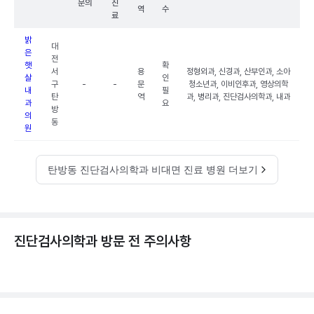
문의
진
역
수
료
밝
대
은
전
햇
확
서
용
정형외과, 신경과, 산부인과, 소아
살
인
구
-
-
문
청소년과, 이비인후과, 영상의학
내
필
탄
역
과, 병리과, 진단검사의학과, 내과
과
요
방
의
동
원
탄방동 진단검사의학과 비대면 진료 병원 더보기
진단검사의학과 방문 전 주의사항