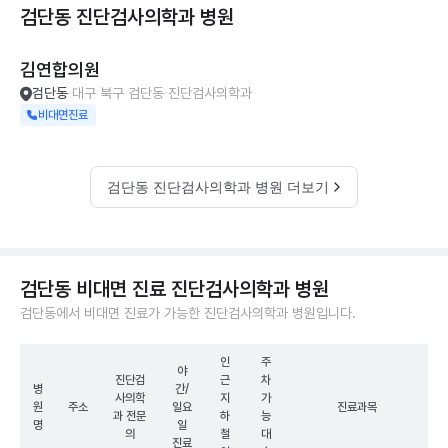
검단동 진단검사의학과
병원
김연합의원
검단동
대구 북구 검단동
진단검사의학과
비대면진료
검단동 진단검사의학과 병원 더보기
검단동 비대면 진료 진단검사의학과 병원
검단동에서 비대면 진료가 가능한 진단검사의학과 병원입니다.
인
주
야
진단검
근
차
병
간/
사의학
지
가
원
주소
일요
진료과목
과 전문
하
능
명
일
의
철
대
진료