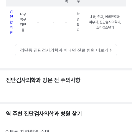
역
수
김
대구
확
연
내과, 안과, 이비인후과,
북구
인
합
-
-
-
피부과, 진단검사의학과,
검단
필
의
소아청소년과
동
요
원
검단동 진단검사의학과 비대면 진료 병원 더보기
진단검사의학과 방문 전 주의사항
역 주변
진단검사의학과
병원 찾기
수도권
지하철역 주변