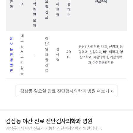
원
요
진료과목
소
학
하
능
명
일
과
철
대
진
전
역
수
료
문
의
대
잘
야
구
보
간/
달
진단검사의학과, 내과, 신경과, 정
는
일
감
서
40
형외과, 신경외과, 비뇨의학과, 영
한
-
요
삼
구
대
상의학과, 재활의학과, 가정의학
방
일
역
감
과, 마취통증의학과
병
진
삼
원
료
동
감삼동 일요일 진료 진단검사의학과 병원 더보기
감삼동 야간 진료 진단검사의학과 병원
감삼동에서 야간 진료가 가능한 진단검사의학과 병원입니다.