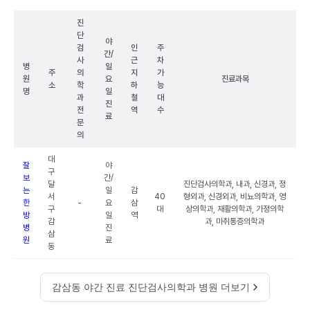
진
단
야
검
인
주
간/
사
근
차
병
일
주
의
지
가
원
요
진료과목
소
학
하
능
명
일
과
철
대
진
전
역
수
료
문
의
대
잘
야
구
보
간/
달
진단검사의학과, 내과, 신경과, 정
는
일
감
서
40
형외과, 신경외과, 비뇨의학과, 영
한
-
요
삼
구
대
상의학과, 재활의학과, 가정의학
방
일
역
감
과, 마취통증의학과
병
진
삼
원
료
동
감삼동 야간 진료 진단검사의학과 병원 더보기