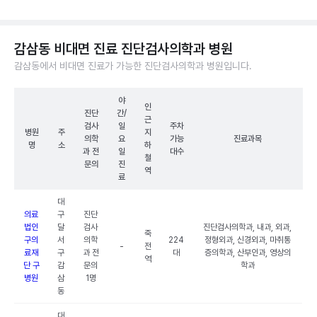
감삼동 비대면 진료 진단검사의학과 병원
감삼동에서 비대면 진료가 가능한 진단검사의학과 병원입니다.
야
인
진단
간/
근
검사
일
주차
병원
주
지
의학
요
가능
진료과목
명
소
하
과 전
일
대수
철
문의
진
역
료
대
의료
구
진단
법인
달
검사
진단검사의학과, 내과, 외과,
죽
구의
서
의학
224
정형외과, 신경외과, 마취통
-
전
료재
구
과 전
대
증의학과, 산부인과, 영상의
역
단 구
감
문의
학과
병원
삼
1명
동
대