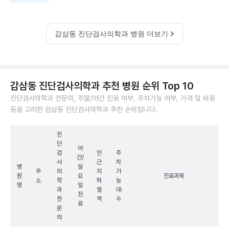
감삼동 진단검사의학과 병원 더보기
감삼동 진단검사의학과 추천 병원 순위 Top 10
진단검사의학과 전문의, 주말/야간 진료 여부, 주차가능 여부, 가격 및 비용
등을 고려한 감삼동 진단검사의학과 추천 순위입니다.
진
단
야
검
인
주
간/
사
근
차
병
일
주
의
지
가
원
요
진료과목
소
학
하
능
명
일
과
철
대
진
전
역
수
료
문
의