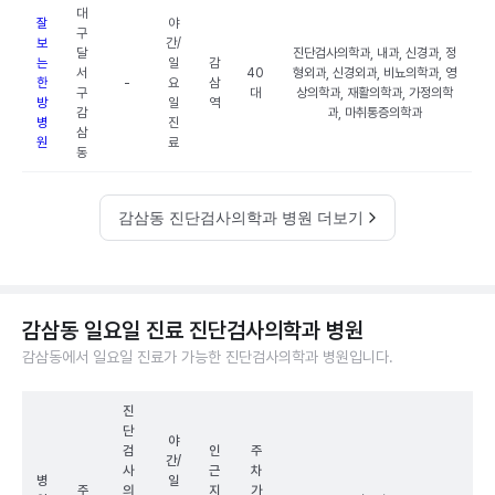
대
잘
야
구
보
간/
달
진단검사의학과, 내과, 신경과, 정
는
일
감
서
40
형외과, 신경외과, 비뇨의학과, 영
한
-
요
삼
구
대
상의학과, 재활의학과, 가정의학
방
일
역
감
과, 마취통증의학과
병
진
삼
원
료
동
감삼동 진단검사의학과 병원 더보기
감삼동 일요일 진료 진단검사의학과 병원
감삼동에서 일요일 진료가 가능한 진단검사의학과 병원입니다.
진
단
야
검
인
주
간/
사
근
차
병
일
주
의
지
가