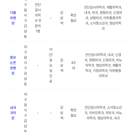
구
진단
진단검사의학과, 재활의학과,
달
검사
더블
감
내과, 외과, 정형외과, 신경외
서
의학
확인
유병
-
삼
과, 성형외과, 마취통증의학
구
과 전
필요
원
역
과, 소아청소년과, 영상의학
감
문의
과
삼
1명
동
대
야
구
간/
진단검사의학과, 내과, 신경
잘보
달
일
감
과, 정형외과, 신경외과, 비뇨
는한
서
40
-
요
삼
의학과, 영상의학과, 재활의
방병
구
대
일
역
학과, 가정의학과, 마취통증
원
감
진
의학과
삼
료
동
대
구
달
남내
감
진단검사의학과, 소아청소년
서
확인
과의
-
-
삼
과, 이비인후과, 피부과, 비뇨
구
필요
원
역
의학과, 영상의학과, 내과
감
삼
동