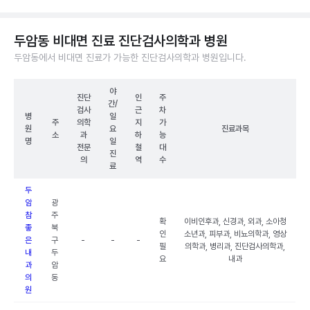
두암동 비대면 진료 진단검사의학과 병원
두암동에서 비대면 진료가 가능한 진단검사의학과 병원입니다.
야
진단
인
주
간/
검사
근
차
병
일
주
의학
지
가
원
요
진료과목
소
과
하
능
명
일
전문
철
대
진
의
역
수
료
두
암
광
참
주
확
이비인후과, 신경과, 외과, 소아청
좋
북
인
소년과, 피부과, 비뇨의학과, 영상
은
구
-
-
-
필
의학과, 병리과, 진단검사의학과,
내
두
요
내과
과
암
의
동
원