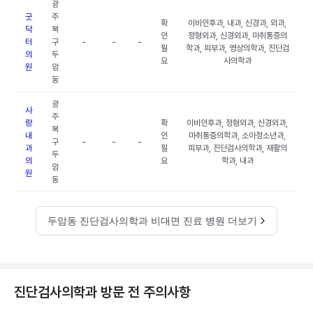
광
굿
주
확
이비인후과, 내과, 신경과, 외과,
닥
북
인
정형외과, 신경외과, 마취통증의
터
구
-
-
-
필
학과, 피부과, 영상의학과, 진단검
의
두
요
사의학과
원
암
동
광
사
주
랑
확
이비인후과, 정형외과, 신경외과,
북
내
인
마취통증의학과, 소아청소년과,
구
-
-
-
과
필
피부과, 진단검사의학과, 재활의
두
의
요
학과, 내과
암
원
동
두암동 진단검사의학과 비대면 진료 병원 더보기
진단검사의학과 방문 전 주의사항