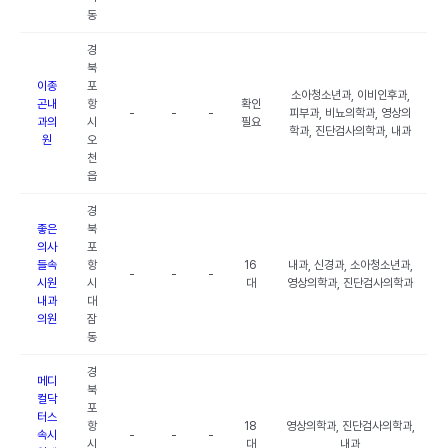
동
경
북
이종
포
소아청소년과, 이비인후과,
곤내
항
확인
-
-
-
피부과, 비뇨의학과, 영상의
과의
시
필요
학과, 진단검사의학과, 내과
원
오
천
읍
경
좋은
북
의사
포
들속
항
16
내과, 신경과, 소아청소년과,
-
-
-
시원
시
대
영상의학과, 진단검사의학과
내과
대
의원
잠
동
경
메디
북
컬닥
포
터스
항
18
영상의학과, 진단검사의학과,
속시
-
-
-
시
대
내과