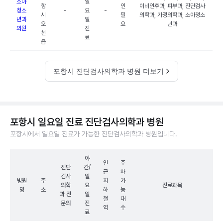
소아
일
항
인
이비인후과, 피부과, 진단검사
청소
-
요
-
시
필
의학과, 가정의학과, 소아청소
년과
일
오
요
년과
의원
진
천
료
읍
포항시 진단검사의학과 병원 더보기
포항시 일요일 진료 진단검사의학과 병원
포항시에서 일요일 진료가 가능한 진단검사의학과 병원입니다.
야
인
주
진단
간/
근
차
검사
일
병원
주
지
가
의학
요
진료과목
명
소
하
능
과 전
일
철
대
문의
진
역
수
료