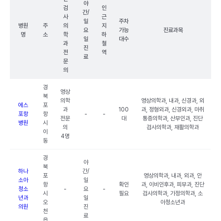
야
검
인
간/
사
근
일
주차
병원
주
의
지
요
가능
진료과목
명
소
학
하
일
대수
과
철
진
전
역
료
문
의
경
영상
북
의학
영상의학과, 내과, 신경과, 외
에스
포
과
100
과, 정형외과, 신경외과, 마취
포항
항
-
-
전문
대
통증의학과, 산부인과, 진단
병원
시
의
검사의학과, 재활의학과
이
4명
동
경
야
북
하나
간/
포
영상의학과, 내과, 외과, 안
소아
일
항
확인
과, 이비인후과, 피부과, 진단
청소
-
요
-
시
필요
검사의학과, 가정의학과, 소
년과
일
오
아청소년과
의원
진
천
료
읍