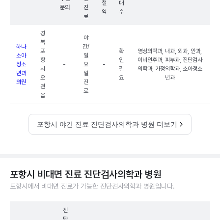
철
대
문의
진
역
수
료
경
야
북
하나
간/
포
확
영상의학과, 내과, 외과, 안과,
소아
일
항
인
이비인후과, 피부과, 진단검사
청소
-
요
-
시
필
의학과, 가정의학과, 소아청소
년과
일
오
요
년과
의원
진
천
료
읍
포항시 야간 진료 진단검사의학과 병원 더보기
포항시 비대면 진료 진단검사의학과 병원
포항시에서 비대면 진료가 가능한 진단검사의학과 병원입니다.
진
단