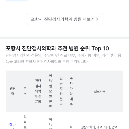
포항시 진단검사의학과 병원 더보기
포항시 진단검사의학과 추천 병원 순위 Top 10
진단검사의학과 전문의, 주말/야간 진료 여부, 주차가능 여부, 가격 및 비용
등을 고려한 포항시 진단검사의학과 추천 순위입니다.
야
인
주
진단
간/
근
차
검사
일
병원
주
지
가
의학
요
진료과목
명
소
하
능
과 전
일
철
대
문의
진
역
수
료
경
야
북
하나
간/
포
확
영상의학과, 내과, 외과, 안과,