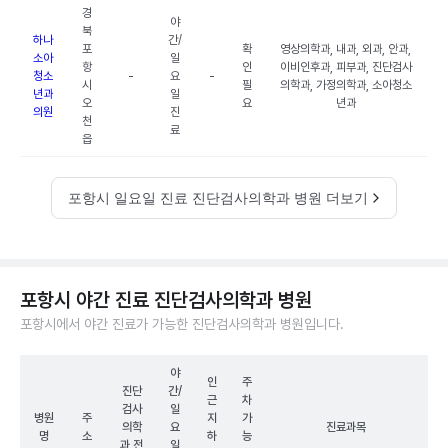
경
야
북
하나
간/
포
확
영상의학과, 내과, 외과, 안과,
소아
일
항
인
이비인후과, 피부과, 진단검사
청소
-
요
-
시
필
의학과, 가정의학과, 소아청소
년과
일
오
요
년과
의원
진
천
료
읍
포항시 일요일 진료 진단검사의학과 병원 더보기
포항시 야간 진료 진단검사의학과 병원
포항시에서 야간 진료가 가능한 진단검사의학과 병원입니다.
야
인
주
진단
간/
근
차
검사
일
병원
주
지
가
의학
요
진료과목
명
소
하
능
과 전
일