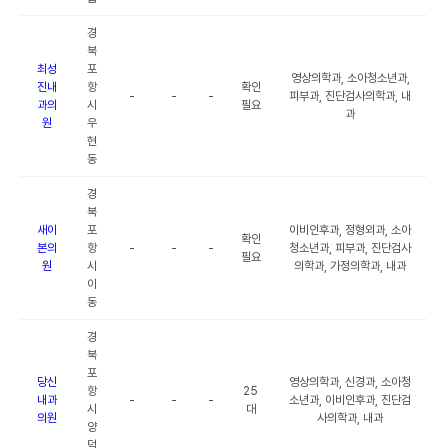
경
북
최성
포
영상의학과, 소아청소년과,
진내
항
확인
-
-
-
피부과, 진단검사의학과, 내
과의
시
필요
과
원
우
현
동
경
북
새이
포
이비인후과, 정형외과, 소아
확인
본의
항
-
-
-
청소년과, 피부과, 진단검사
필요
원
시
의학과, 가정의학과, 내과
이
동
경
북
포
당신
영상의학과, 신경과, 소아청
항
25
내과
-
-
-
소년과, 이비인후과, 진단검
시
대
의원
사의학과, 내과
양
덕