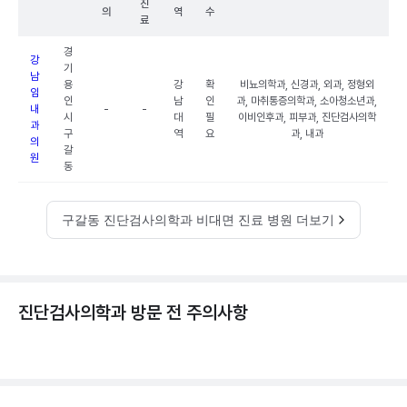
진
의
역
수
료
경
강
기
남
용
강
확
비뇨의학과, 신경과, 외과, 정형외
임
인
남
인
과, 마취통증의학과, 소아청소년과,
내
-
-
시
대
필
이비인후과, 피부과, 진단검사의학
과
구
역
요
과, 내과
의
갈
원
동
구갈동 진단검사의학과 비대면 진료 병원 더보기
진단검사의학과 방문 전 주의사항