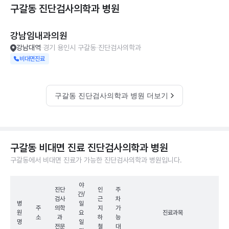
구갈동 진단검사의학과
병원
강남임내과의원
강남대역
경기 용인시 구갈동
진단검사의학과
비대면진료
구갈동 진단검사의학과 병원 더보기
구갈동 비대면 진료 진단검사의학과 병원
구갈동에서 비대면 진료가 가능한 진단검사의학과 병원입니다.
야
진단
인
주
간/
검사
근
차
병
일
주
의학
지
가
원
요
진료과목
소
과
하
능
명
일
전문
철
대