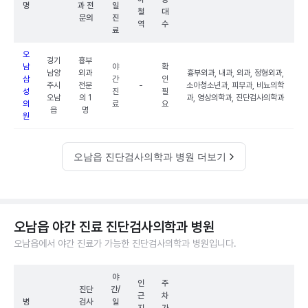
명
과 전
일
철
대
문의
진
역
수
료
오
경기
흉부
남
야
확
남양
외과
흉부외과, 내과, 외과, 정형외과,
삼
간
인
주시
전문
-
소아청소년과, 피부과, 비뇨의학
성
진
필
오남
의 1
과, 영상의학과, 진단검사의학과
의
료
요
읍
명
원
오남읍 진단검사의학과 병원 더보기
오남읍 야간 진료 진단검사의학과 병원
오남읍에서 야간 진료가 가능한 진단검사의학과 병원입니다.
야
인
주
진단
간/
근
차
병
검사
일