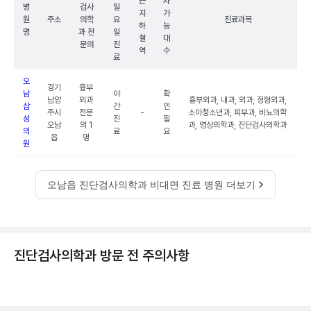
근
차
병
검사
일
지
가
원
주소
의학
요
진료과목
하
능
명
과 전
일
철
대
문의
진
역
수
료
오
경기
흉부
남
야
확
남양
외과
흉부외과, 내과, 외과, 정형외과,
삼
간
인
주시
전문
-
소아청소년과, 피부과, 비뇨의학
성
진
필
오남
의 1
과, 영상의학과, 진단검사의학과
의
료
요
읍
명
원
오남읍 진단검사의학과 비대면 진료 병원 더보기
진단검사의학과 방문 전 주의사항