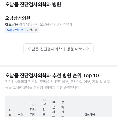
오남읍 진단검사의학과
병원
오남삼성의원
오남읍
경기 남양주시 오남읍
진단검사의학과
비대면진료
야간진료
오남읍 진단검사의학과 병원 더보기
오남읍 진단검사의학과 추천 병원 순위 Top 10
진단검사의학과 전문의, 주말/야간 진료 여부, 주차가능 여부, 가격 및 비용
등을 고려한 오남읍 진단검사의학과 추천 순위입니다.
야
인
주
진단
간/
근
차
병
검사
일
지
가
원
주소
의학
요
진료과목
하
능