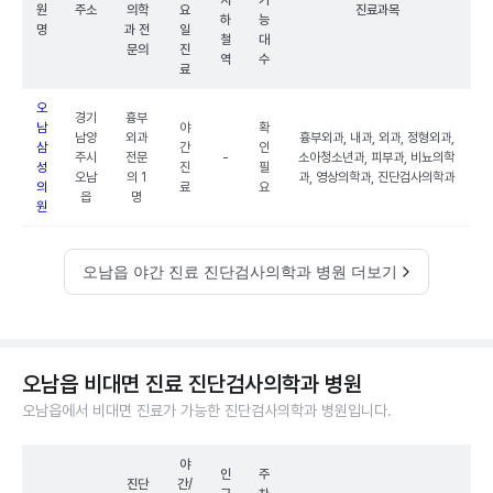
지
가
원
주소
의학
요
진료과목
하
능
명
과 전
일
철
대
문의
진
역
수
료
오
경기
흉부
남
야
확
남양
외과
흉부외과, 내과, 외과, 정형외과,
삼
간
인
주시
전문
-
소아청소년과, 피부과, 비뇨의학
성
진
필
오남
의 1
과, 영상의학과, 진단검사의학과
의
료
요
읍
명
원
오남읍 야간 진료 진단검사의학과 병원 더보기
오남읍 비대면 진료 진단검사의학과 병원
오남읍에서 비대면 진료가 가능한 진단검사의학과 병원입니다.
야
인
주
진단
간/