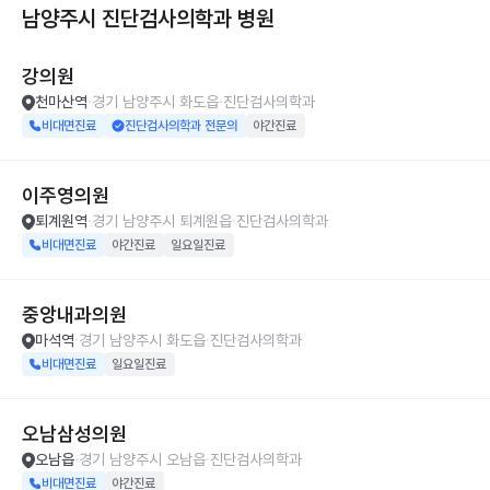
남양주시 진단검사의학과
병원
강의원
천마산역
경기 남양주시 화도읍
진단검사의학과
비대면진료
진단검사의학과 전문의
야간진료
이주영의원
퇴계원역
경기 남양주시 퇴계원읍
진단검사의학과
비대면진료
야간진료
일요일진료
중앙내과의원
마석역
경기 남양주시 화도읍
진단검사의학과
비대면진료
일요일진료
오남삼성의원
오남읍
경기 남양주시 오남읍
진단검사의학과
비대면진료
야간진료