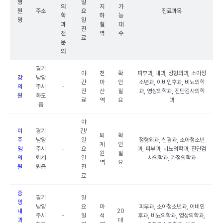
병
일
의
지
가
원
주소
요
진료과목
학
하
능
명
일
과
철
대
진
전
역
수
료
문
의
경기
야
천
확
피부과, 내과, 정형외과, 소아청
강
남양
간
마
인
소년과, 이비인후과, 비뇨의학
의
주시
-
진
산
필
과, 영상의학과, 진단검사의학
원
화도
료
역
요
과
읍
야
이
경기
간/
퇴
확
주
남양
일
정형외과, 신경과, 소아청소년
계
인
영
주시
-
요
과, 피부과, 비뇨의학과, 진단검
원
필
의
퇴계
일
사의학과, 가정의학과
역
요
원
원읍
진
료
중
경기
일
앙
남양
요
마
피부과, 소아청소년과, 이비인
내
20
주시
-
일
석
후과, 비뇨의학과, 영상의학과,
과
대