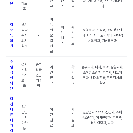
진
산
필
과, 영상의학과, 진단검사의학
원
화도
료
역
요
과
읍
야
이
경기
간/
퇴
확
주
남양
일
정형외과, 신경과, 소아청소년
계
인
영
주시
-
요
과, 피부과, 비뇨의학과, 진단검
원
필
의
퇴계
일
사의학과, 가정의학과
역
요
원
원읍
진
료
오
경기
흉부
남
야
확
흉부외과, 내과, 외과, 정형외과,
남양
외과
삼
간
인
소아청소년과, 피부과, 비뇨의
주시
전문
-
성
진
필
학과, 영상의학과, 진단검사의
오남
의 1
의
료
요
학과
읍
명
원
다
산
경기
바
야
확
남양
진단검사의학과, 신경과, 소아
른
간
인
주시
-
-
청소년과, 이비인후과, 피부과,
내
진
필
다산
비뇨의학과, 내과
과
료
요
동
의