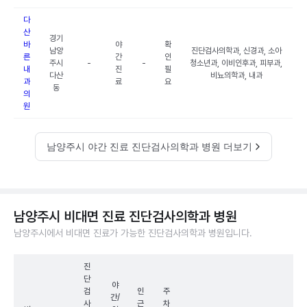
다
산
경기
바
야
확
남양
진단검사의학과, 신경과, 소아
른
간
인
주시
-
-
청소년과, 이비인후과, 피부과,
내
진
필
다산
비뇨의학과, 내과
과
료
요
동
의
원
남양주시 야간 진료 진단검사의학과 병원 더보기
남양주시 비대면 진료 진단검사의학과 병원
남양주시에서 비대면 진료가 가능한 진단검사의학과 병원입니다.
진
단
야
검
인
주
간/
사
근
차