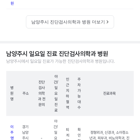
원
남양주시 진단검사의학과 병원 더보기
남양주시 일요일 진료 진단검사의학과 병원
남양주시에서 일요일 진료가 가능한 진단검사의학과 병원입니다.
야
인
주
진단
간/
근
차
병
검사
일
지
가
원
주소
의학
요
진료과목
하
능
명
과 전
일
철
대
문의
진
역
수
료
야
이
경기
간/
퇴
확
주
남양
일
정형외과, 신경과, 소아청소
계
인
영
주시
-
요
년과, 피부과, 비뇨의학과, 진