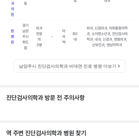
요
내과
과
동
의
원
경기
외과
외과, 신경외과, 마취통증의학
원
남양
마
전문
80
과, 소아청소년과, 진단검사의
병
주시
-
석
의
대
학과, 내과, 신경과, 정형외과,
원
화도
역
3명
산부인과, 영상의학과
읍
남양주시 진단검사의학과 비대면 진료 병원 더보기
진단검사의학과 방문 전 주의사항
역 주변
진단검사의학과
병원 찾기