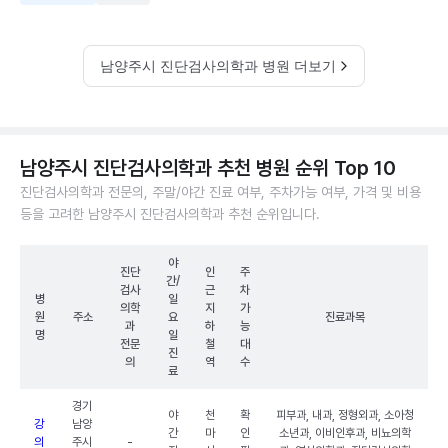
남양주시 진단검사의학과 병원 더보기
남양주시 진단검사의학과 추천 병원 순위 Top 10
진단검사의학과 전문의, 주말/야간 진료 여부, 주차가능 여부, 가격 및 비용
등을 고려한 남양주시 진단검사의학과 추천 순위입니다.
야
진단
인
주
간/
검사
근
차
병
일
의학
지
가
원
주소
요
진료과목
과
하
능
명
일
전문
철
대
진
의
역
수
료
경기
야
천
확
피부과, 내과, 정형외과, 소아청
강
남양
간
마
인
소년과, 이비인후과, 비뇨의학
의
주시
-