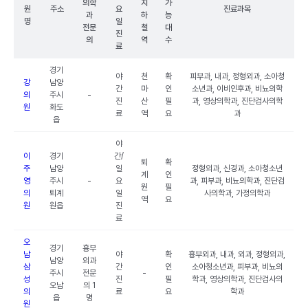
의학
지
가
원
주소
요
진료과목
과
하
능
명
일
전문
철
대
진
의
역
수
료
경기
야
천
확
피부과, 내과, 정형외과, 소아청
강
남양
간
마
인
소년과, 이비인후과, 비뇨의학
의
주시
-
진
산
필
과, 영상의학과, 진단검사의학
원
화도
료
역
요
과
읍
야
이
경기
간/
퇴
확
주
남양
일
정형외과, 신경과, 소아청소년
계
인
영
주시
-
요
과, 피부과, 비뇨의학과, 진단검
원
필
의
퇴계
일
사의학과, 가정의학과
역
요
원
원읍
진
료
오
경기
흉부
남
야
확
흉부외과, 내과, 외과, 정형외과,
남양
외과
삼
간
인
소아청소년과, 피부과, 비뇨의
주시
전문
-
성
진
필
학과, 영상의학과, 진단검사의
오남
의 1
의
료
요
학과
읍
명
원