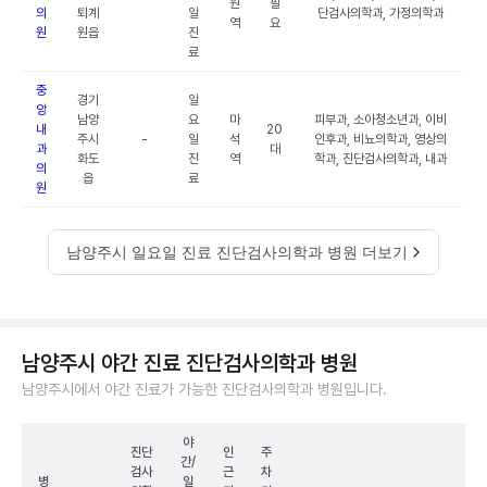
원
필
의
퇴계
일
단검사의학과, 가정의학과
역
요
원
원읍
진
료
중
경기
일
앙
남양
요
마
피부과, 소아청소년과, 이비
내
20
주시
-
일
석
인후과, 비뇨의학과, 영상의
과
대
화도
진
역
학과, 진단검사의학과, 내과
의
읍
료
원
남양주시 일요일 진료 진단검사의학과 병원 더보기
남양주시 야간 진료 진단검사의학과 병원
남양주시에서 야간 진료가 가능한 진단검사의학과 병원입니다.
야
진단
인
주
간/
검사
근
차
병
일