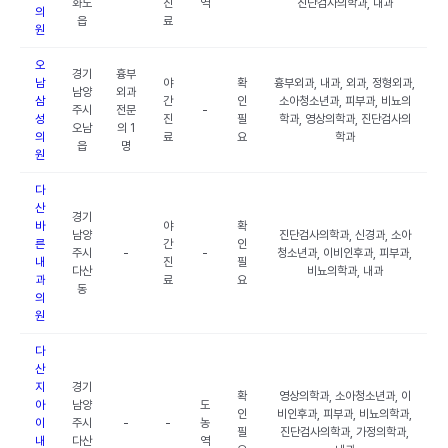
화도
진
역
진단검사의학과, 내과
의
읍
료
원
오
경기
흉부
남
야
확
흉부외과, 내과, 외과, 정형외과,
남양
외과
삼
간
인
소아청소년과, 피부과, 비뇨의
주시
전문
-
성
진
필
학과, 영상의학과, 진단검사의
오남
의 1
의
료
요
학과
읍
명
원
다
산
경기
바
야
확
남양
진단검사의학과, 신경과, 소아
른
간
인
주시
-
-
청소년과, 이비인후과, 피부과,
내
진
필
다산
비뇨의학과, 내과
과
료
요
동
의
원
다
산
지
경기
확
영상의학과, 소아청소년과, 이
아
남양
도
인
비인후과, 피부과, 비뇨의학과,
이
주시
-
-
농
필
진단검사의학과, 가정의학과,
내
다산
역