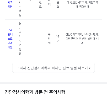
-
리
외과
시
진
필
과, 진단검사의학과, 재활의학
역
의원
수
료
요
과, 정형외과
택
동
경
기
구리
구
황베
구
진단검사의학과, 소아청소년과,
리
14
스트
-
-
리
이비인후과, 피부과, 병리과, 내
시
대
내과
역
과
인
의원
창
동
구리시 진단검사의학과 비대면 진료 병원 더보기
진단검사의학과 방문 전 주의사항