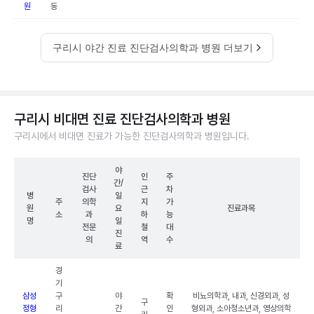
원
동
구리시 야간 진료 진단검사의학과 병원 더보기
구리시 비대면 진료 진단검사의학과 병원
구리시에서 비대면 진료가 가능한 진단검사의학과 병원입니다.
야
진단
인
주
간/
검사
근
차
병
일
주
의학
지
가
원
요
진료과목
소
과
하
능
명
일
전문
철
대
진
의
역
수
료
경
기
삼성
구
야
확
비뇨의학과, 내과, 신경외과, 성
구
정형
리
간
인
형외과, 소아청소년과, 영상의학