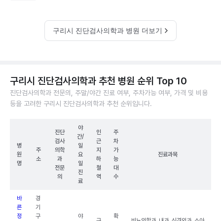
구리시 진단검사의학과 병원 더보기
구리시 진단검사의학과 추천 병원 순위 Top 10
진단검사의학과 전문의, 주말/야간 진료 여부, 주차가능 여부, 가격 및 비용
등을 고려한 구리시 진단검사의학과 추천 순위입니다.
야
진단
인
주
간/
검사
근
차
병
일
주
의학
지
가
원
요
진료과목
소
과
하
능
명
일
전문
철
대
진
의
역
수
료
바
경
른
기
정
구
야
확
구
비뇨의학과, 내과, 신경외과, 소아