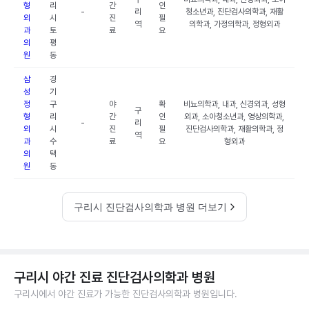
형
리
간
인
-
리
청소년과, 진단검사의학과, 재활
외
시
진
필
역
의학과, 가정의학과, 정형외과
과
토
료
요
의
평
원
동
삼
경
성
기
정
구
야
확
비뇨의학과, 내과, 신경외과, 성형
구
형
리
간
인
외과, 소아청소년과, 영상의학과,
-
리
외
시
진
필
진단검사의학과, 재활의학과, 정
역
과
수
료
요
형외과
의
택
원
동
구리시 진단검사의학과 병원 더보기
구리시 야간 진료 진단검사의학과 병원
구리시에서 야간 진료가 가능한 진단검사의학과 병원입니다.