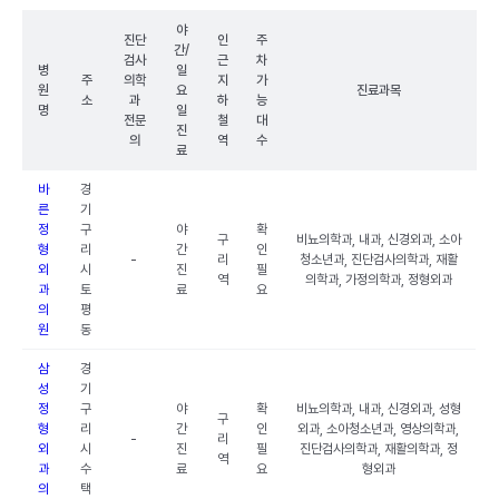
야
진단
인
주
간/
검사
근
차
병
일
주
의학
지
가
원
요
진료과목
소
과
하
능
명
일
전문
철
대
진
의
역
수
료
바
경
른
기
정
구
야
확
구
비뇨의학과, 내과, 신경외과, 소아
형
리
간
인
-
리
청소년과, 진단검사의학과, 재활
외
시
진
필
역
의학과, 가정의학과, 정형외과
과
토
료
요
의
평
원
동
삼
경
성
기
정
구
야
확
비뇨의학과, 내과, 신경외과, 성형
구
형
리
간
인
외과, 소아청소년과, 영상의학과,
-
리
외
시
진
필
진단검사의학과, 재활의학과, 정
역
과
수
료
요
형외과
의
택