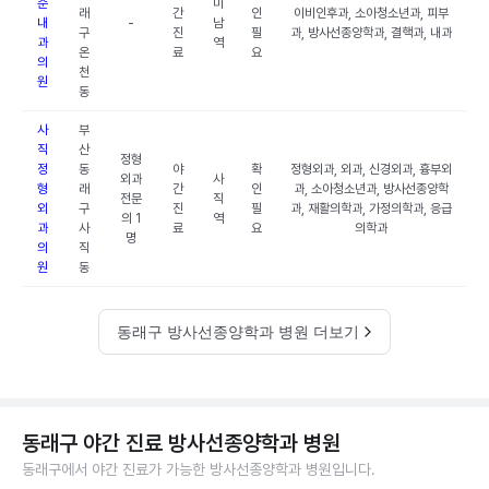
준
미
래
간
인
이비인후과, 소아청소년과, 피부
내
-
남
구
진
필
과, 방사선종양학과, 결핵과, 내과
과
역
온
료
요
의
천
원
동
사
부
직
산
정형
정
동
야
확
정형외과, 외과, 신경외과, 흉부외
외과
사
형
래
간
인
과, 소아청소년과, 방사선종양학
전문
직
외
구
진
필
과, 재활의학과, 가정의학과, 응급
의 1
역
과
사
료
요
의학과
명
의
직
원
동
동래구 방사선종양학과 병원 더보기
동래구 야간 진료 방사선종양학과 병원
동래구에서 야간 진료가 가능한 방사선종양학과 병원입니다.