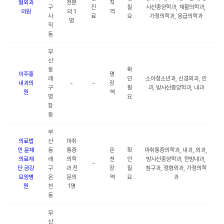
형외과
전문
직
구
진
필
사선종양학과, 재활의학과,
의원
의 1
역
사
료
요
가정의학과, 응급의학과
명
직
동
부
산
동
확
이주홍
명
래
인
소아청소년과, 신경외과, 안
내과의
-
-
장
구
필
과, 방사선종양학과, 내과
원
역
명
요
장
동
부
의료법
산
마취
인 윤재
동
통증
온
확
마취통증의학과, 내과, 외과,
의료재
래
의학
천
인
방사선종양학과, 한방내과,
-
단 금강
구
과 전
장
필
침구과, 정형외과, 가정의학
요양병
온
문의
역
요
과
원
천
1명
동
부
산