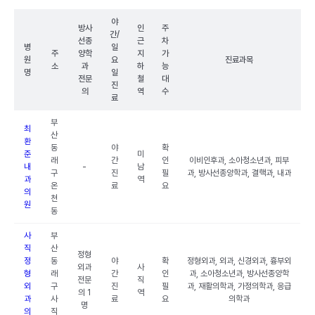
야
방사
인
주
간/
선종
근
차
병
일
주
양학
지
가
원
요
진료과목
소
과
하
능
명
일
전문
철
대
진
의
역
수
료
부
최
산
환
동
야
확
준
미
래
간
인
이비인후과, 소아청소년과, 피부
내
-
남
구
진
필
과, 방사선종양학과, 결핵과, 내과
과
역
온
료
요
의
천
원
동
사
부
직
산
정형
정
동
야
확
정형외과, 외과, 신경외과, 흉부외
외과
사
형
래
간
인
과, 소아청소년과, 방사선종양학
전문
직
외
구
진
필
과, 재활의학과, 가정의학과, 응급
의 1
역
과
사
료
요
의학과
명
의
직