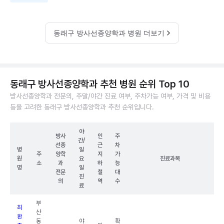
동래구 방사선종양학과 병원 더보기
동래구 방사선종양학과 추천 병원 순위 Top 10
방사선종양학과 전문의, 주말/야간 진료 여부, 주차가능 여부, 가격 및 비용
등을 고려한 동래구 방사선종양학과 추천 순위입니다.
야
방사
인
주
간/
선종
근
차
병
일
주
양학
지
가
원
요
진료과목
소
과
하
능
명
일
전문
철
대
진
의
역
수
료
부
최
산
환
동
야
확