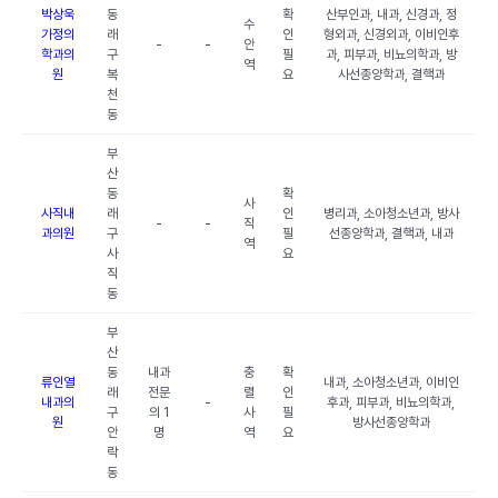
박상욱
동
확
산부인과, 내과, 신경과, 정
수
가정의
래
인
형외과, 신경외과, 이비인후
-
-
안
학과의
구
필
과, 피부과, 비뇨의학과, 방
역
원
복
요
사선종양학과, 결핵과
천
동
부
산
동
확
사
사직내
래
인
병리과, 소아청소년과, 방사
-
-
직
과의원
구
필
선종양학과, 결핵과, 내과
역
사
요
직
동
부
산
동
내과
충
확
류인열
내과, 소아청소년과, 이비인
래
전문
렬
인
내과의
-
후과, 피부과, 비뇨의학과,
구
의 1
사
필
원
방사선종양학과
안
명
역
요
락
동