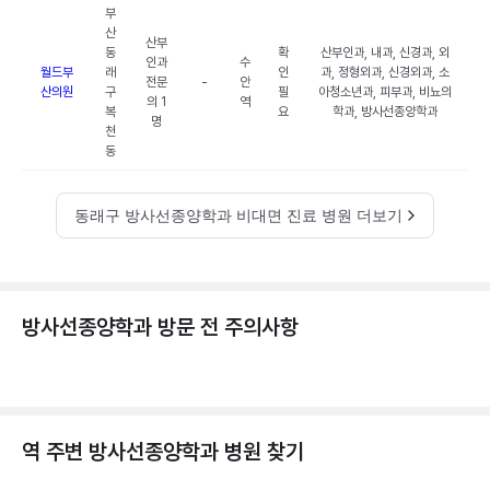
부
산
산부
동
확
산부인과, 내과, 신경과, 외
인과
수
월드부
래
인
과, 정형외과, 신경외과, 소
전문
-
안
산의원
구
필
아청소년과, 피부과, 비뇨의
의 1
역
복
요
학과, 방사선종양학과
명
천
동
동래구 방사선종양학과 비대면 진료 병원 더보기
방사선종양학과 방문 전 주의사항
역 주변
방사선종양학과
병원 찾기