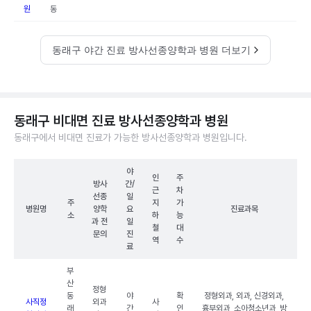
원
동
동래구 야간 진료 방사선종양학과 병원 더보기
동래구 비대면 진료 방사선종양학과 병원
동래구에서 비대면 진료가 가능한 방사선종양학과 병원입니다.
야
인
주
방사
간/
근
차
선종
일
주
지
가
병원명
양학
요
진료과목
소
하
능
과 전
일
철
대
문의
진
역
수
료
부
산
정형
동
야
확
정형외과, 외과, 신경외과,
사직정
외과
사
래
간
인
흉부외과, 소아청소년과, 방