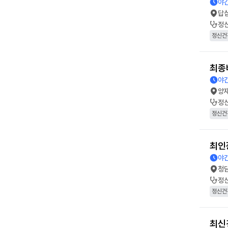
야간
답
정
정신건
최종
야간
양
정
정신건
최인
야간
청
정
정신건
최신