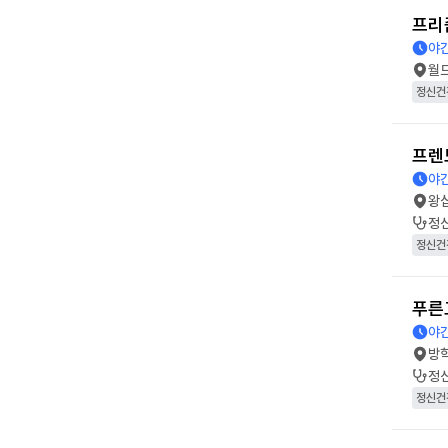
프리
야간
월
정신건
프렌
야간
왕
정
정신건
푸른
야간
방
정
정신건