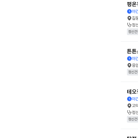
평온
야간
길
정
정신건
튼튼
야간
응
정신건
테오
야간
고
정
정신건