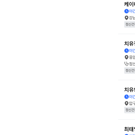
케이
야간
강
정신건
치유
야간
응
정
정신건
치유
야간
압
정신건
최태