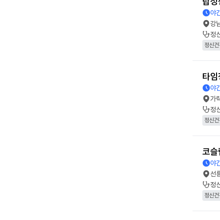
탑정
야간
강
정
정신건
타임
야간
가
정
정신건
코슬
야간
선
정
정신건