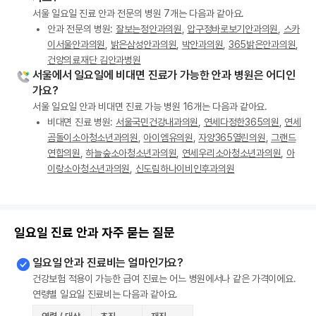
서울 일요일 진료 안과 전문의 병원 7개는 다음과 같아요.
안과 전문의 병원:
잘보는정안과의원
,
압구정바로보기안과의원
,
스카
이서울안과의원
,
밝은삼성안과의원
,
박안과의원
,
365밝은안과의원
,
건양의료재단 김안과병원
서울에서 일요일에 비대면 진료가 가능한 안과 병원은 어디인
가요?
서울 일요일 안과 비대면 진료 가능 병원 16개는 다음과 같아요.
비대면 진료 병원:
서울국민건강내과의원
,
연세다정한365의원
,
연세
곰돌이소아청소년과의원
,
아이엠유의원
,
자양365열린의원
,
그랜드
연합의원
,
하늘숲소아청소년과의원
,
연세우리소아청소년과의원
,
아
이랑소아청소년과의원
,
신도림하나이비인후과의원
일요일 진료 안과 자주 묻는 질문
일요일 안과 진료비는 얼마인가요?
건강보험 적용이 가능한 급여 진료는 어느 병원에서나 같은 가격이에요.
연령별 일요일 진료비는 다음과 같아요.