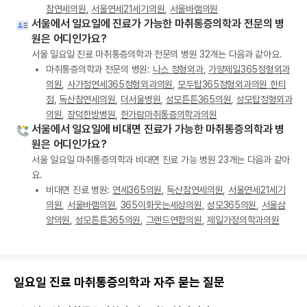
참연세의원
,
서울연세21세기의원
,
서울바램의원
서울에서 일요일에 진료가 가능한 마취통증의학과 전문의 병
원은 어디인가요?
서울 일요일 진료 마취통증의학과 전문의 병원 32개는 다음과 같아요.
마취통증의학과 전문의 병원:
나스 정형외과
,
가양제일365정형외과
의원
,
사가정연세365정형외과의원
,
모두탑365정형외과의원 한티
점
,
독산참연세의원
,
더서울병원
,
성모튼튼365의원
,
성모탑정형외과
의원
,
장덕한방병원
,
한가람마취통증의학과의원
서울에서 일요일에 비대면 진료가 가능한 마취통증의학과 병
원은 어디인가요?
서울 일요일 마취통증의학과 비대면 진료 가능 병원 23개는 다음과 같아
요.
비대면 진료 병원:
연세365의원
,
독산참연세의원
,
서울연세21세기
의원
,
서울바램의원
,
365이화웃는세상의원
,
성모365의원
,
서울삼
양의원
,
성모튼튼365의원
,
그랜드연합의원
,
제일가정의학과의원
일요일 진료 마취통증의학과 자주 묻는 질문