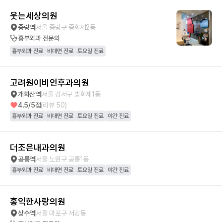
웃는세상의원
중랑역
서울 중랑구 중화제2동
흉부외과
전문의
흉부외과 진료
비대면 진료
토요일 진료
고려원이비인후과의원
개화산역
서울 강서구 방화제1동
4.5
/5점
(리뷰
50
)
흉부외과 진료
비대면 진료
토요일 진료
야간 진료
더조은내과의원
공릉역
서울 노원구 공릉1동
흉부외과 진료
비대면 진료
토요일 진료
야간 진료
홍익한사랑의원
상수역
서울 마포구 서강동