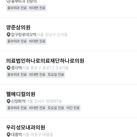
흉부외과
전문의
흉부외과 진료
비대면 진료
양준상의원
압구정로데오역
서울 강남구 신사동
흉부외과 진료
비대면 진료
의료법인하나로의료재단하나로의원
종각역
서울 종로구 종로1.2.3.4가동
흉부외과 진료
비대면 진료
토요일 진료
웰메디컬의원
신방화역
서울 강서구 방화제1동
흉부외과 진료
비대면 진료
토요일 진료
야간 진료
우리성모내과의원
대흥역
서울 마포구 대흥동