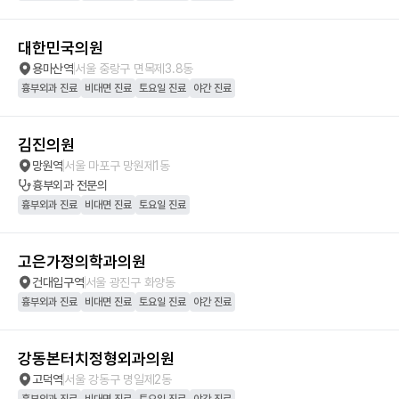
대한민국의원
용마산역
서울 중랑구 면목제3.8동
흉부외과 진료
비대면 진료
토요일 진료
야간 진료
김진의원
망원역
서울 마포구 망원제1동
흉부외과
전문의
흉부외과 진료
비대면 진료
토요일 진료
고은가정의학과의원
건대입구역
서울 광진구 화양동
흉부외과 진료
비대면 진료
토요일 진료
야간 진료
강동본터치정형외과의원
고덕역
서울 강동구 명일제2동