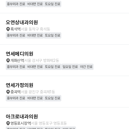
흉부외과 진료
비대면 진료
토요일 진료
오연상내과의원
흑석역
서울 동작구 흑석동
흉부외과 진료
비대면 진료
토요일 진료
연세메디의원
개화산역
서울 강서구 방화제2동
흉부외과 진료
비대면 진료
토요일 진료
일요일 진료
야간 진료
연세가정의원
중곡역
서울 광진구 중곡제1동
흉부외과 진료
비대면 진료
토요일 진료
아크로내과의원
영등포시장역
서울 영등포구 영등포동