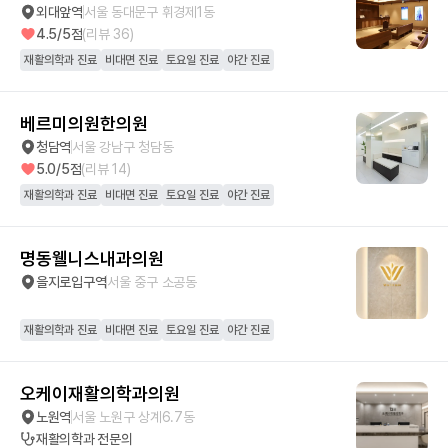
외대앞역
서울 동대문구 휘경제1동
4.5
/5점
(리뷰
36
)
재활의학과 진료
비대면 진료
토요일 진료
야간 진료
베르미의원한의원
청담역
서울 강남구 청담동
5.0
/5점
(리뷰
14
)
재활의학과 진료
비대면 진료
토요일 진료
야간 진료
명동웰니스내과의원
을지로입구역
서울 중구 소공동
재활의학과 진료
비대면 진료
토요일 진료
야간 진료
오케이재활의학과의원
노원역
서울 노원구 상계6.7동
재활의학과
전문의