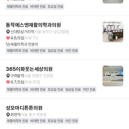
재활의학과 진료
비대면 진료
토요일 진료
동작에스엔재활의학과의원
신대방삼거리역
서울 동작구 상도제3동
4.6
/5점
(리뷰
71
)
재활의학과
전문의
재활의학과 진료
비대면 진료
일요일 진료
야간 진료
365이화웃는세상의원
구파발역
서울 은평구 진관동
4.7
/5점
(리뷰
912
)
재활의학과 진료
비대면 진료
토요일 진료
일요일 진료
야간 진료
성모마디튼튼의원
회현역
서울 중구 회현동
재활의학과 진료
비대면 진료
토요일 진료
야간 진료