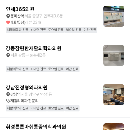
연세365의원
용마산역
서울 중랑구 면목제3.8동
4.8
/5점
(리뷰
234
)
재활의학과 진료
비대면 진료
토요일 진료
일요일 진료
야간 진료
강동참편한재활의학과의원
서울 강동구 둔촌제2동
재활의학과 진료
비대면 진료
토요일 진료
야간 진료
강남진정형외과의원
강남역
서울 강남구 역삼1동
재활의학과
전문의
재활의학과 진료
비대면 진료
토요일 진료
야간 진료
휘경튼튼마취통증의학과의원