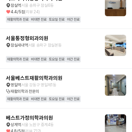
잠실역
서울 송파구 잠실6동
4.4
/5점
(리뷰
24
)
재활의학과 진료
비대면 진료
토요일 진료
야간 진료
서울통정형외과의원
잠실새내역
서울 송파구 잠실본동
재활의학과 진료
비대면 진료
토요일 진료
야간 진료
서울베스트재활의학과의원
명일역
서울 강동구 명일제1동
재활의학과
전문의
재활의학과 진료
비대면 진료
토요일 진료
야간 진료
베스트가정의학과의원
상계역
서울 노원구 중계4동
4.8
/5점
(리뷰
712
)