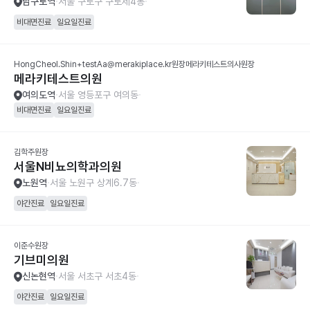
남구로역
서울 구로구 구로제4동
비대면진료
일요일진료
HongCheol.Shin+testAa@merakiplace.kr원장메라키테스트의사원장
메라키테스트의원
여의도역
서울 영등포구 여의동
비대면진료
일요일진료
김학주원장
서울N비뇨의학과의원
노원역
서울 노원구 상계6.7동
야간진료
일요일진료
이준수원장
기브미의원
신논현역
서울 서초구 서초4동
야간진료
일요일진료