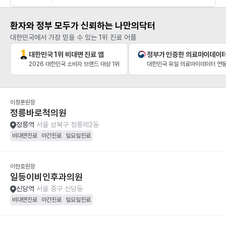
환자와 정부 모두가 신뢰하는 나만의닥터
대한민국에서 가장 믿을 수 있는 1위 진료 어플
대한민국 1위 비대면 진료 앱
정부가 인증한 의료마이데이
2026 대한민국 소비자 브랜드 대상 1위
대한민국 유일 의료마이데이터 연동
이정훈원장
정릉바로척의원
정릉역
서울 성북구 정릉제2동
비대면진료
야간진료
일요일진료
이현호원장
일등이비인후과의원
신당역
서울 중구 신당동
비대면진료
야간진료
일요일진료