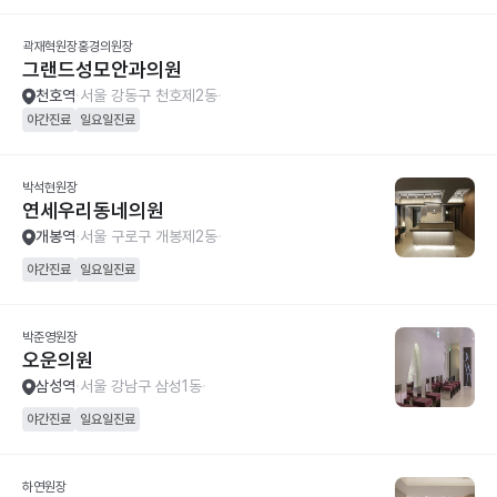
곽재혁원장홍경의원장
그랜드성모안과의원
천호역
서울 강동구 천호제2동
야간진료
일요일진료
박석현원장
연세우리동네의원
개봉역
서울 구로구 개봉제2동
야간진료
일요일진료
박준영원장
오운의원
삼성역
서울 강남구 삼성1동
야간진료
일요일진료
하연원장