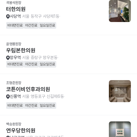
곽봉석원장
터한의원
사당역
서울 동작구 사당제1동
비대면진료
야간진료
일요일진료
윤영롱원장
우림본한의원
망우역
서울 중랑구 망우본동
비대면진료
야간진료
일요일진료
조형준원장
코튼이비인후과의원
신풍역
서울 영등포구 신길제6동
비대면진료
야간진료
일요일진료
백승환원장
연우당한의원