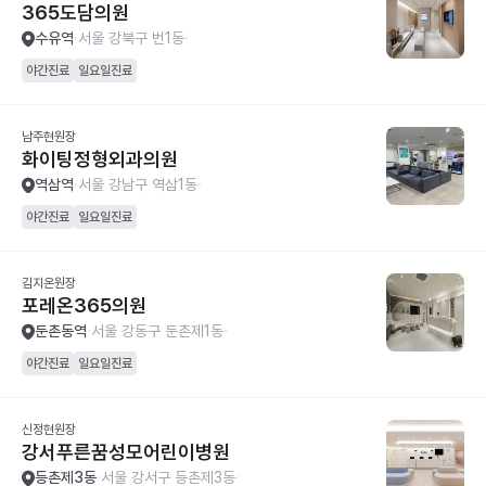
365도담의원
수유역
서울 강북구 번1동
야간진료
일요일진료
남주현원장
화이팅정형외과의원
역삼역
서울 강남구 역삼1동
야간진료
일요일진료
김지온원장
포레온365의원
둔촌동역
서울 강동구 둔촌제1동
야간진료
일요일진료
신정현원장
강서푸른꿈성모어린이병원
등촌제3동
서울 강서구 등촌제3동