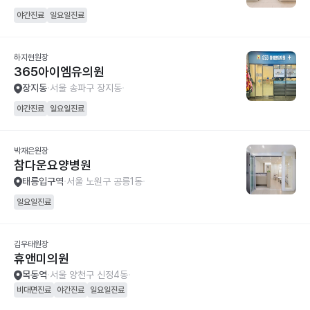
야간진료
일요일진료
하지현원장
365아이엠유의원
장지동
서울 송파구 장지동
야간진료
일요일진료
박재은원장
참다운요양병원
태릉입구역
서울 노원구 공릉1동
일요일진료
김우태원장
휴앤미의원
목동역
서울 양천구 신정4동
비대면진료
야간진료
일요일진료