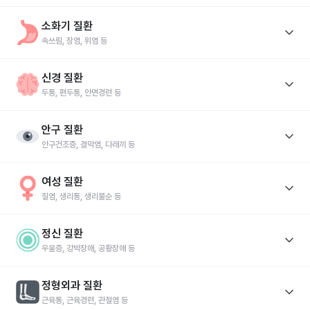
방광염
전립선염
요실금
남성 갱년기
귀두포피염
소화기 질환
과민성 방광
속쓰림, 장염, 위염 등
속쓰림
장염
위염
급체
소화불량
설사
신경 질환
과민성대장증후군
두통, 편두통, 안면경련 등
식도염
노로바이러스
변비
위경련
황달
변실금
딸꾹질
두통
편두통
안면경련
안면마비
뚜렛증후군(틱)
안구 질환
기억장애
안구건조증, 결막염, 다래끼 등
발작
말더듬증
섬망
언어장애
헤르페스
안구건조증
결막염
다래끼
충혈
안구 피로
눈꼽
여성 질환
눈꺼풀 떨림
질염, 생리통, 생리불순 등
눈꺼풀 염증
검열반
백내장
녹내장
질염
생리통
생리불순
임신 관련 증상
사전 피임약
정신 질환
입덧
우울증, 강박장애, 공황장애 등
갱년기
생리전증후군(PMS)
과다월경
무월경
우울증
강박장애
공황장애
불면증
수면장애
정형외과 질환
과대망상
근육통, 근육경련, 관절염 등
금단증상
번아웃
분리불안
과호흡증후군