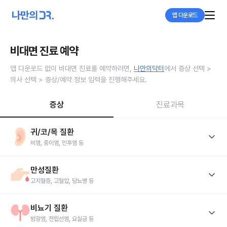
앱 다운로드
비대면 진료 예약
앱 다운로드 없이 비대면 진료를 예약하려면,
나만의닥터
에서 증상 선택
>
의사 선택
>
증상/예약 정보 입력을 진행해주세요.
증상
진료과목
귀/코/목 질환
비염, 중이염, 인후염 등
비염
중이염
인후염
부비동염(축농증)
편도염
이명
만성질환
고막염
고지혈증, 고혈압, 당뇨병 등
꽃가루 알레르기
코골이
난청
수면무호흡
인두염
후두염
고지혈증
고혈압
당뇨병
동맥경화
만성피로
비뇨기 질환
대사증후군
방광염, 전립선염, 요실금 등
레이노병