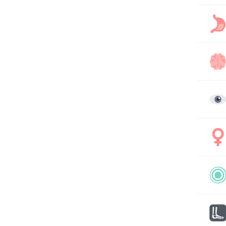
방
속
노
두
말
안
눈꺼
질
생리
우
번