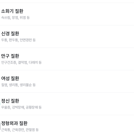
광염
전립선염
요실금
남성 갱년기
귀두포피염
과민성 방광
소화기 질환
속쓰림, 장염, 위염 등
쓰림
장염
위염
급체
소화불량
설사
과민성대장증후군
식
신경 질환
로바이러스
두통, 편두통, 안면경련 등
변비
위경련
황달
변실금
딸꾹질
통
편두통
안면경련
안면마비
뚜렛증후군(틱)
기억장애
발작
안구 질환
더듬증
안구건조증, 결막염, 다래끼 등
섬망
언어장애
헤르페스
구건조증
결막염
다래끼
충혈
안구 피로
눈꼽
눈꺼풀 떨림
여성 질환
풀 염증
질염, 생리통, 생리불순 등
검열반
백내장
녹내장
염
생리통
생리불순
임신 관련 증상
사전 피임약
입덧
갱년기
정신 질환
전증후군(PMS)
우울증, 강박장애, 공황장애 등
과다월경
무월경
울증
강박장애
공황장애
불면증
수면장애
과대망상
금단증상
정형외과 질환
아웃
근육통, 근육경련, 관절염 등
분리불안
과호흡증후군
광장공포증
대인기피증
몽유병