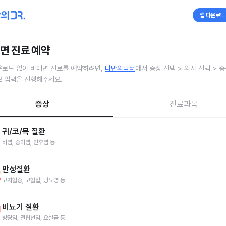
앱 다운로드
면 진료 예약
운로드 없이 비대면 진료를 예약하려면,
나만의닥터
에서 증상 선택
>
의사 선택
>
증
보 입력을 진행해주세요.
증상
진료과목
귀/코/목 질환
비염, 중이염, 인후염 등
염
중이염
인후염
부비동염(축농증)
편도염
이명
고막염
만성질환
루 알레르기
고지혈증, 고혈압, 당뇨병 등
코골이
난청
수면무호흡
인두염
후두염
지혈증
고혈압
당뇨병
동맥경화
만성피로
대사증후군
레이노
비뇨기 질환
방광염, 전립선염, 요실금 등