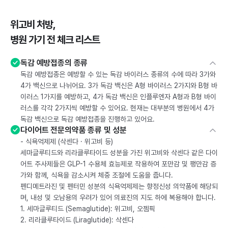
위고비 처방,
병원 가기 전 체크 리스트
독감 예방접종의 종류
독감 예방접종은 예방할 수 있는 독감 바이러스 종류의 수에 따라 3가와
4가 백신으로 나뉘어요. 3가 독감 백신은 A형 바이러스 2가지와 B형 바
이러스 1가지를 예방하고, 4가 독감 백신은 인플루엔자 A형과 B형 바이
러스를 각각 2가지씩 예방할 수 있어요. 현재는 대부분의 병원에서 4가
독감 백신으로 독감 예방접종을 진행하고 있어요.
다이어트 전문의약품 종류 및 성분
- 식욕억제제 (삭센다 · 위고비 등)
세마글루티드와 리라클루타이드 성분을 가진 위고비와 삭센다 같은 다이
어트 주사제들은 GLP-1 수용체 효능제로 작용하여 포만감 및 팽만감 증
가와 함께, 식욕을 감소시켜 체중 조절에 도움을 줍니다.
펜디메트라진 및 펜터민 성분의 식욕억제제는 향정신성 의약품에 해당되
며, 내성 및 오남용의 우려가 있어 의료진의 지도 하에 복용해야 합니다.
1. 세마글루티드 (Semaglutide): 위고비, 오젬픽
2. 리라클루타이드 (Liraglutide): 삭센다