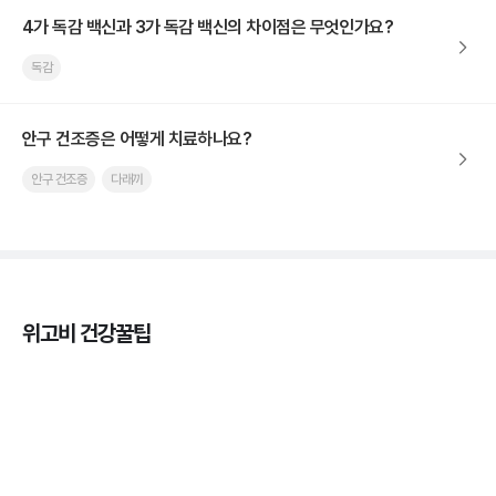
4가 독감 백신과 3가 독감 백신의 차이점은 무엇인가요?
독감
안구 건조증은 어떻게 치료하나요?
안구 건조증
다래끼
위고비 건강꿀팁
열사병 후유증, 언제까지 지켜볼까
3분 꿀팁