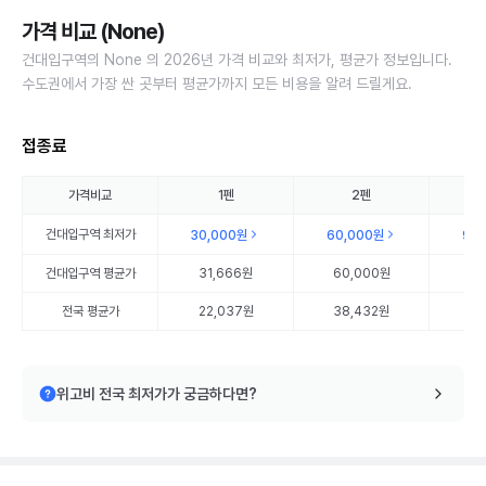
가격 비교 (None)
건대입구역의 None 의 2026년 가격 비교와 최저가, 평균가 정보입니다.
수도권에서 가장 싼 곳부터 평균가까지 모든 비용을 알려 드릴게요.
접종료
가격비교
1펜
2펜
건대입구역
최저가
30,000원
60,000원
90
건대입구역
평균가
31,666원
60,000원
90
전국 평균가
22,037원
38,432원
56
위고비 전국 최저가가 궁금하다면?