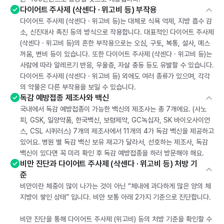
다이어트 주사제 (삭센다 · 위고비 등) 부작용
다이어트 주사제 (삭센다 · 위고비 등)는 대체로 식욕 억제, 지방 흡수 감
소, 신진대사 촉진 등의 방식으로 작용합니다. 대표적인 다이어트 주사제
(삭센다 · 위고비 등)의 흔한 부작용으로는 오심, 구토, 복통, 설사, 메스
꺼움, 변비 등이 있습니다. 또한 다이어트 주사제 (삭센다 · 위고비 등)는
사람에 따라 알레르기 반응, 우울증, 자살 충동 등도 유발할 수 있습니다.
다이어트 주사제 (삭센다 · 위고비 등) 외에도 여러 종류가 있으며, 각각
의 약물은 다른 부작용을 보일 수 있습니다.
독감 예방접종 제조사와 백신
국내에서 독감 예방접종이 가능한 백신의 제조사는 총 7개에요. (사노
피, GSK, 일양약품, 한국백신, 보령제약, GC녹십자, SK 바이오사이언
스, CSL 시퀴러스) 7개의 제조사에서 11개의 4가 독감 백신을 제공하고
있어요. 병원 별 독감 백신 보유 재고가 달라서, 선호하는 제조사, 독감
백신이 있다면 꼭 미리 확인 후 독감 예방접종을 하러 방문해야 해요.
비만 진단과 다이어트 주사제 (삭센다 · 위고비 등) 처방 기
준
비만이란 체중이 많이 나가는 것이 아닌 “체내에 과다하게 많은 양의 체
지방이 쌓인 상태” 입니다. 비만 보통 아래 2가지 기준으로 진단합니다.
비만 진단을 통해 다이어트 주사제 (위고비) 등의 처방 기준을 확인할 수