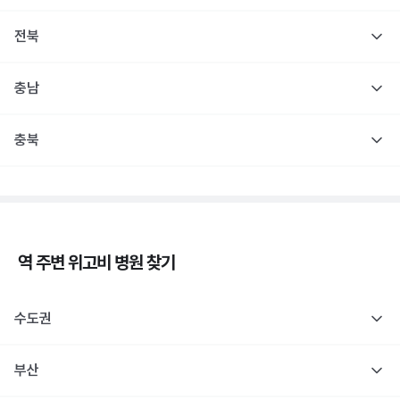
전북
충남
충북
역 주변
위고비
병원 찾기
수도권
부산