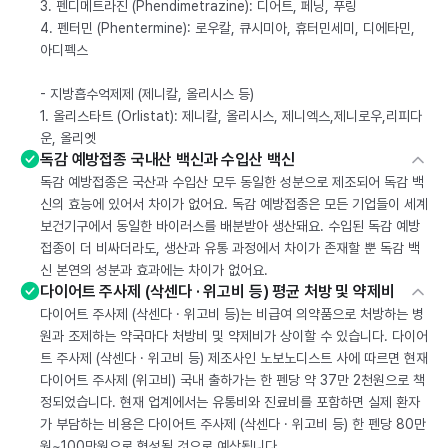
3. 펜디메트라진 (Phendimetrazine): 디어트, 페닝, 푸링
4. 펜터민 (Phentermine): 로우칼, 큐시미아, 휴터민세미, 디에타민,
아디펙스
- 지방흡수억제제 (제니칼, 올리시스 등)
1. 올리스타트 (Orlistat): 제니칼, 올리시스, 제니엑스,제니로우,리피다
운, 올리엣
독감 예방접종 국내산 백신과 수입산 백신
독감 예방접종은 국산과 수입산 모두 동일한 성분으로 제조되어 독감 백
신의 효능에 있어서 차이가 없어요. 독감 예방접종은 모든 기업들이 세계
보건기구에서 동일한 바이러스를 배분받아 생산돼요. 수입된 독감 예방
접종이 더 비싸더라도, 생산과 유통 과정에서 차이가 존재할 뿐 독감 백
신 본연의 성분과 효과에는 차이가 없어요.
다이어트 주사제 (삭센다 · 위고비 등) 평균 처방 및 약제비
다이어트 주사제 (삭센다 · 위고비 등)는 비급여 의약품으로 처방하는 병
원과 조제하는 약국마다 처방비 및 약제비가 상이할 수 있습니다. 다이어
트 주사제 (삭센다 · 위고비 등) 제조사인 노보노디스트 사에 따르면 현재
다이어트 주사제 (위고비) 국내 출하가는 한 펜당 약 37만 2천원으로 책
정되었습니다. 현재 업계에서는 유통비와 진료비를 포함하면 실제 환자
가 부담하는 비용은 다이어트 주사제 (삭센다 · 위고비 등) 한 펜당 80만
원~100만원으로 형성될 것으로 예상됩니다.