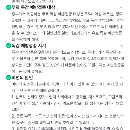
일 때 비만으로 진단합니다.
무료 독감 예방접종 대상
정부에서 제공하는 무료 독감 예방접종 대상은 65세 이상 어르신, 생후
6개월 ~ 13세의 어린이, 그리고 임산부에요. 무료 독감 예방접종 대상에
해당하는 경우, 정부 지정 의료기관과 보건소에서 무료로 독감 예방접종
을 할 수 있어요. 이외 일반인은 일반 의료기관에서 유료 독감 예방접종
을 진행해야 해요.
독감 예방접종 시기
독감 예방접종은 9월부터 본격적으로 진행돼요. 우리나라의 독감은 주
로 겨울부터 이른 봄에 유행하는데, 독감 주사를 접종하더라도 항체가 형
성되는 기간이 2주 정도 소요되기 때문에 늦어도 11월까지는 예방접종을
해두는 것이 좋아요.
비만의 원인
비만의 원인은 다양하며, 개인마다 차이가 있을 수 있습니다. 여기 몇 가
지 주요 원인은 아래와 같습니다.
1. 칼로리 섭취의 증가 : 현대 사회에서 가공식품, 패스트푸드, 고칼로리
간식이 쉽게 접근 가능해지면서, 과도한 칼로리를 섭취하는 경우가 많습
니다.
2. 운동 부족 : 적극적인 신체 활동 없이 장시간 앉아서 지내는 생활 방식
은 칼로리 소모를 줄이고 비만을 초래할 수 있습니다.
3. 유전적 요인 : 가족력이나 유전적 소인도 비만에 영향을 미칠 수 있습