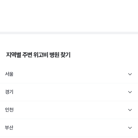
당
3분 꿀팁 ㆍ #당뇨
지역별 주변
위고비
병원 찾기
서울
경기
인천
부산