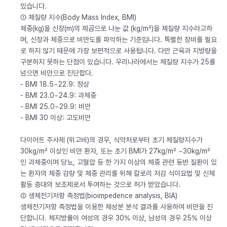
있습니다.
① 체질량 지수(Body Mass Index, BMI)
체중(kg)을 신장(m)의 제곱으로 나눈 값 (kg/m²)을 체질량 지수라고하
며, 신장과 체중으로 비만도를 파악하는 기준입니다. 특별한 장비를 필요
로 하지 않기 때문에 가장 보편적으로 사용됩니다. 다만 근육과 지방량을
구분하지 못하는 단점이 있습니다. 우리나라에서는 체질량 지수가 25를
넘으면 비만으로 진단합다.
- BMI 18.5~22.9: 정상
- BMI 23.0~24.9: 과체중
- BMI 25.0~29.9: 비만
- BMI 30 이상: 고도비만
다이어트 주사제 (위고비)의 경우, 식약처로부터 초기 체질량지수가
30kg/m² 이상인 비만 환자, 또는 초기 BMI가 27kg/m² ~30kg/m²
인 과체중이며 당뇨, 고혈압 등 한 가지 이상의 체중 관련 동반 질환이 있
는 환자의 체중 감량 및 체중 관리를 위해 칼로리 저감 식이요법 및 신체
활동 증대의 보조제로서 투여하는 것으로 허가 받았습니다.
② 생체전기저항 측정법(bioimpedence analysis, BIA)
생체전기저항 측정법을 이용한 체성분 분석 결과를 사용하여 비만을 진
단합니다. 체지방률이 여성의 경우 30% 이상, 남성의 경우 25% 이상