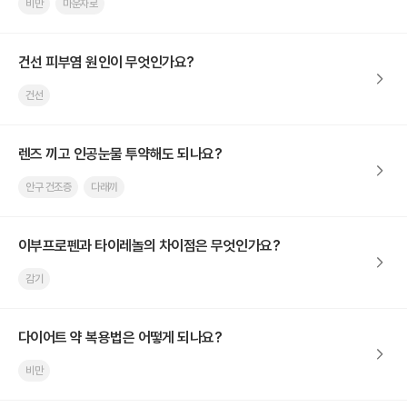
비만
마운자로
건선 피부염 원인이 무엇인가요?
건선
렌즈 끼고 인공눈물 투약해도 되나요?
안구 건조증
다래끼
이부프로펜과 타이레놀의 차이점은 무엇인가요?
감기
다이어트 약 복용법은 어떻게 되나요?
비만