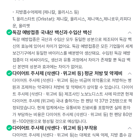
- 지방흡수억제제 (제니칼, 올리시스 등)
1. 올리스타트 (Orlistat): 제니칼, 올리시스, 제니엑스,제니로우,리피다
운, 올리엣
독감 예방접종 국내산 백신과 수입산 백신
독감 예방접종은 국산과 수입산 모두 동일한 성분으로 제조되어 독감 백
신의 효능에 있어서 차이가 없어요. 독감 예방접종은 모든 기업들이 세계
보건기구에서 동일한 바이러스를 배분받아 생산돼요. 수입된 독감 예방
접종이 더 비싸더라도, 생산과 유통 과정에서 차이가 존재할 뿐 독감 백
신 본연의 성분과 효과에는 차이가 없어요.
다이어트 주사제 (삭센다 · 위고비 등) 평균 처방 및 약제비
다이어트 주사제 (삭센다 · 위고비 등)는 비급여 의약품으로 처방하는 병
원과 조제하는 약국마다 처방비 및 약제비가 상이할 수 있습니다. 다이어
트 주사제 (삭센다 · 위고비 등) 제조사인 노보노디스트 사에 따르면 현재
다이어트 주사제 (위고비) 국내 출하가는 한 펜당 약 37만 2천원으로 책
정되었습니다. 현재 업계에서는 유통비와 진료비를 포함하면 실제 환자
가 부담하는 비용은 다이어트 주사제 (삭센다 · 위고비 등) 한 펜당 80만
원~100만원으로 형성될 것으로 예상됩니다.
다이어트 주사제 (삭센다 · 위고비 등) 부작용
다이어트 주사제 (삭센다 · 위고비 등)는 대체로 식욕 억제, 지방 흡수 감