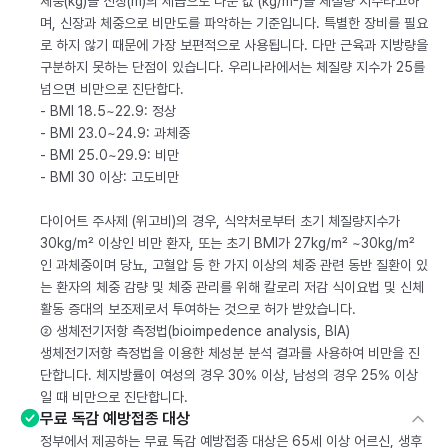
체중(kg)을 신장(m)의 제곱으로 나눈 값 (kg/m²)을 체질량 지수라고하
며, 신장과 체중으로 비만도를 파악하는 기준입니다. 특별한 장비를 필요
로 하지 않기 때문에 가장 보편적으로 사용됩니다. 다만 근육과 지방량을
구분하지 못하는 단점이 있습니다. 우리나라에서는 체질량 지수가 25를
넘으면 비만으로 진단합다.
- BMI 18.5~22.9: 정상
- BMI 23.0~24.9: 과체중
- BMI 25.0~29.9: 비만
- BMI 30 이상: 고도비만
다이어트 주사제 (위고비)의 경우, 식약처로부터 초기 체질량지수가
30kg/m² 이상인 비만 환자, 또는 초기 BMI가 27kg/m² ~30kg/m²
인 과체중이며 당뇨, 고혈압 등 한 가지 이상의 체중 관련 동반 질환이 있
는 환자의 체중 감량 및 체중 관리를 위해 칼로리 저감 식이요법 및 신체
활동 증대의 보조제로서 투여하는 것으로 허가 받았습니다.
② 생체전기저항 측정법(bioimpedence analysis, BIA)
생체전기저항 측정법을 이용한 체성분 분석 결과를 사용하여 비만을 진
단합니다. 체지방률이 여성의 경우 30% 이상, 남성의 경우 25% 이상
일 때 비만으로 진단합니다.
무료 독감 예방접종 대상
정부에서 제공하는 무료 독감 예방접종 대상은 65세 이상 어르신, 생후