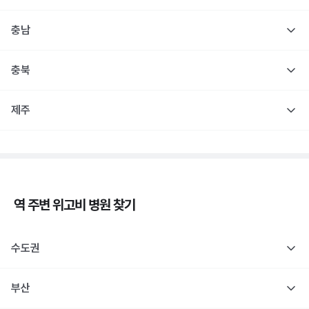
충남
충북
제주
역 주변
위고비
병원 찾기
수도권
부산