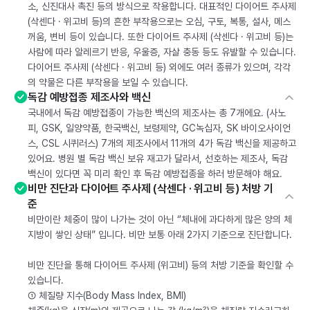
소, 신진대사 촉진 등의 방식으로 작용합니다. 대표적인 다이어트 주사제
(삭센다 · 위고비 등)의 흔한 부작용으로는 오심, 구토, 복통, 설사, 메스
꺼움, 변비 등이 있습니다. 또한 다이어트 주사제 (삭센다 · 위고비 등)는
사람에 따라 알레르기 반응, 우울증, 자살 충동 등도 유발할 수 있습니다.
다이어트 주사제 (삭센다 · 위고비 등) 외에도 여러 종류가 있으며, 각각
의 약물은 다른 부작용을 보일 수 있습니다.
독감 예방접종 제조사와 백신
국내에서 독감 예방접종이 가능한 백신의 제조사는 총 7개에요. (사노
피, GSK, 일양약품, 한국백신, 보령제약, GC녹십자, SK 바이오사이언
스, CSL 시퀴러스) 7개의 제조사에서 11개의 4가 독감 백신을 제공하고
있어요. 병원 별 독감 백신 보유 재고가 달라서, 선호하는 제조사, 독감
백신이 있다면 꼭 미리 확인 후 독감 예방접종을 하러 방문해야 해요.
비만 진단과 다이어트 주사제 (삭센다 · 위고비 등) 처방 기
준
비만이란 체중이 많이 나가는 것이 아닌 “체내에 과다하게 많은 양의 체
지방이 쌓인 상태” 입니다. 비만 보통 아래 2가지 기준으로 진단합니다.
비만 진단을 통해 다이어트 주사제 (위고비) 등의 처방 기준을 확인할 수
있습니다.
① 체질량 지수(Body Mass Index, BMI)