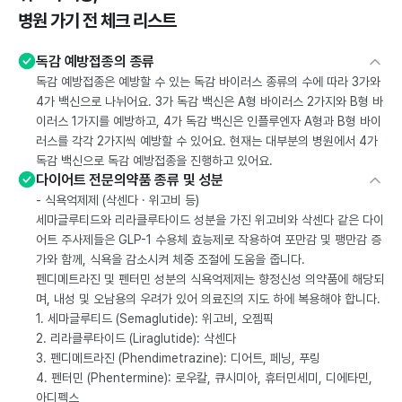
병원 가기 전 체크 리스트
독감 예방접종의 종류
독감 예방접종은 예방할 수 있는 독감 바이러스 종류의 수에 따라 3가와
4가 백신으로 나뉘어요. 3가 독감 백신은 A형 바이러스 2가지와 B형 바
이러스 1가지를 예방하고, 4가 독감 백신은 인플루엔자 A형과 B형 바이
러스를 각각 2가지씩 예방할 수 있어요. 현재는 대부분의 병원에서 4가
독감 백신으로 독감 예방접종을 진행하고 있어요.
다이어트 전문의약품 종류 및 성분
- 식욕억제제 (삭센다 · 위고비 등)
세마글루티드와 리라클루타이드 성분을 가진 위고비와 삭센다 같은 다이
어트 주사제들은 GLP-1 수용체 효능제로 작용하여 포만감 및 팽만감 증
가와 함께, 식욕을 감소시켜 체중 조절에 도움을 줍니다.
펜디메트라진 및 펜터민 성분의 식욕억제제는 향정신성 의약품에 해당되
며, 내성 및 오남용의 우려가 있어 의료진의 지도 하에 복용해야 합니다.
1. 세마글루티드 (Semaglutide): 위고비, 오젬픽
2. 리라클루타이드 (Liraglutide): 삭센다
3. 펜디메트라진 (Phendimetrazine): 디어트, 페닝, 푸링
4. 펜터민 (Phentermine): 로우칼, 큐시미아, 휴터민세미, 디에타민,
아디펙스