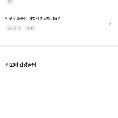
독감
안구 건조증은 어떻게 치료하나요?
안구 건조증
다래끼
위고비 건강꿀팁
열사병 후유증, 언제까지 지켜볼까
3분 꿀팁
열사병 응급처치, 어디까지 식혀야할까?
3분 꿀팁