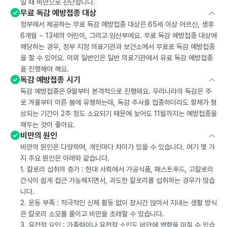
일 때 비만으로 진단합니다.
무료 독감 예방접종 대상
정부에서 제공하는 무료 독감 예방접종 대상은 65세 이상 어르신, 생후
6개월 ~ 13세의 어린이, 그리고 임산부에요. 무료 독감 예방접종 대상에
해당하는 경우, 정부 지정 의료기관과 보건소에서 무료로 독감 예방접종
을 할 수 있어요. 이외 일반인은 일반 의료기관에서 유료 독감 예방접종
을 진행해야 해요.
독감 예방접종 시기
독감 예방접종은 9월부터 본격적으로 진행돼요. 우리나라의 독감은 주
로 겨울부터 이른 봄에 유행하는데, 독감 주사를 접종하더라도 항체가 형
성되는 기간이 2주 정도 소요되기 때문에 늦어도 11월까지는 예방접종을
해두는 것이 좋아요.
비만의 원인
비만의 원인은 다양하며, 개인마다 차이가 있을 수 있습니다. 여기 몇 가
지 주요 원인은 아래와 같습니다.
1. 칼로리 섭취의 증가 : 현대 사회에서 가공식품, 패스트푸드, 고칼로리
간식이 쉽게 접근 가능해지면서, 과도한 칼로리를 섭취하는 경우가 많습
니다.
2. 운동 부족 : 적극적인 신체 활동 없이 장시간 앉아서 지내는 생활 방식
은 칼로리 소모를 줄이고 비만을 초래할 수 있습니다.
3. 유전적 요인 : 가족력이나 유전적 소인도 비만에 영향을 미칠 수 있습