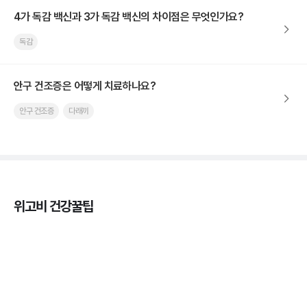
4가 독감 백신과 3가 독감 백신의 차이점은 무엇인가요?
독감
안구 건조증은 어떻게 치료하나요?
안구 건조증
다래끼
위고비 건강꿀팁
열사병 후유증, 언제까지 지켜볼까
3분 꿀팁