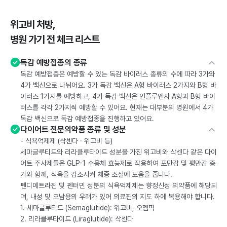
위고비 처방,
병원 가기 전 체크 리스트
독감 예방접종의 종류
독감 예방접종은 예방할 수 있는 독감 바이러스 종류의 수에 따라 3가와
4가 백신으로 나뉘어요. 3가 독감 백신은 A형 바이러스 2가지와 B형 바
이러스 1가지를 예방하고, 4가 독감 백신은 인플루엔자 A형과 B형 바이
러스를 각각 2가지씩 예방할 수 있어요. 현재는 대부분의 병원에서 4가
독감 백신으로 독감 예방접종을 진행하고 있어요.
다이어트 전문의약품 종류 및 성분
- 식욕억제제 (삭센다 · 위고비 등)
세마글루티드와 리라클루타이드 성분을 가진 위고비와 삭센다 같은 다이
어트 주사제들은 GLP-1 수용체 효능제로 작용하여 포만감 및 팽만감 증
가와 함께, 식욕을 감소시켜 체중 조절에 도움을 줍니다.
펜디메트라진 및 펜터민 성분의 식욕억제제는 향정신성 의약품에 해당되
며, 내성 및 오남용의 우려가 있어 의료진의 지도 하에 복용해야 합니다.
1. 세마글루티드 (Semaglutide): 위고비, 오젬픽
2. 리라클루타이드 (Liraglutide): 삭센다