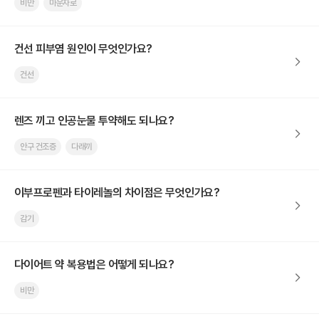
비만
마운자로
건선 피부염 원인이 무엇인가요?
건선
렌즈 끼고 인공눈물 투약해도 되나요?
안구 건조증
다래끼
이부프로펜과 타이레놀의 차이점은 무엇인가요?
감기
다이어트 약 복용법은 어떻게 되나요?
비만