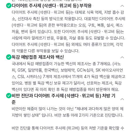
다이어트 주사제 (삭센다 · 위고비 등) 부작용
다이어트 주사제 (삭센다 · 위고비 등)는 대체로 식욕 억제, 지방 흡수 감
소, 신진대사 촉진 등의 방식으로 작용합니다. 대표적인 다이어트 주사제
(삭센다 · 위고비 등)의 흔한 부작용으로는 오심, 구토, 복통, 설사, 메스
꺼움, 변비 등이 있습니다. 또한 다이어트 주사제 (삭센다 · 위고비 등)는
사람에 따라 알레르기 반응, 우울증, 자살 충동 등도 유발할 수 있습니다.
다이어트 주사제 (삭센다 · 위고비 등) 외에도 여러 종류가 있으며, 각각
의 약물은 다른 부작용을 보일 수 있습니다.
독감 예방접종 제조사와 백신
국내에서 독감 예방접종이 가능한 백신의 제조사는 총 7개에요. (사노
피, GSK, 일양약품, 한국백신, 보령제약, GC녹십자, SK 바이오사이언
스, CSL 시퀴러스) 7개의 제조사에서 11개의 4가 독감 백신을 제공하고
있어요. 병원 별 독감 백신 보유 재고가 달라서, 선호하는 제조사, 독감
백신이 있다면 꼭 미리 확인 후 독감 예방접종을 하러 방문해야 해요.
비만 진단과 다이어트 주사제 (삭센다 · 위고비 등) 처방 기
준
비만이란 체중이 많이 나가는 것이 아닌 “체내에 과다하게 많은 양의 체
지방이 쌓인 상태” 입니다. 비만 보통 아래 2가지 기준으로 진단합니다.
비만 진단을 통해 다이어트 주사제 (위고비) 등의 처방 기준을 확인할 수