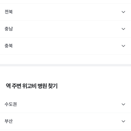
전북
충남
충북
역 주변
위고비
병원 찾기
수도권
부산