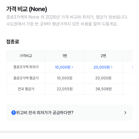
가격 비교 (None)
종로3가역의 None 의 2026년 가격 비교와 최저가, 평균가 정보입니다.
수도권에서 가장 싼 곳부터 평균가까지 모든 비용을 알려 드릴게요.
접종료
가격비교
1펜
2펜
종로3가역
최저가
10,000원
20,000원
30
종로3가역
평균가
10,000원
20,000원
30
전국 평균가
22,055원
38,508원
56
위고비 전국 최저가가 궁금하다면?