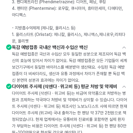
3. 펜디메트라진 (Phendimetrazine): 디어트, 페닝, 푸링
4. 펜터민 (Phentermine): 로우칼, 큐시미아, 휴터민세미, 디에타민,
아디펙스
- 지방흡수억제제 (제니칼, 올리시스 등)
1. 올리스타트 (Orlistat): 제니칼, 올리시스, 제니엑스,제니로우,리피다
운, 올리엣
독감 예방접종 국내산 백신과 수입산 백신
독감 예방접종은 국산과 수입산 모두 동일한 성분으로 제조되어 독감 백
신의 효능에 있어서 차이가 없어요. 독감 예방접종은 모든 기업들이 세계
보건기구에서 동일한 바이러스를 배분받아 생산돼요. 수입된 독감 예방
접종이 더 비싸더라도, 생산과 유통 과정에서 차이가 존재할 뿐 독감 백
신 본연의 성분과 효과에는 차이가 없어요.
다이어트 주사제 (삭센다 · 위고비 등) 평균 처방 및 약제비
다이어트 주사제 (삭센다 · 위고비 등)는 비급여 의약품으로 처방하는 병
원과 조제하는 약국마다 처방비 및 약제비가 상이할 수 있습니다. 다이어
트 주사제 (삭센다 · 위고비 등) 제조사인 노보노디스트 사에 따르면 현재
다이어트 주사제 (위고비) 국내 출하가는 한 펜당 약 37만 2천원으로 책
정되었습니다. 현재 업계에서는 유통비와 진료비를 포함하면 실제 환자
가 부담하는 비용은 다이어트 주사제 (삭센다 · 위고비 등) 한 펜당 80만
원~100만원으로 형성될 것으로 예상됩니다.