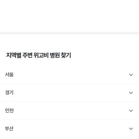
당
3분 꿀팁 ㆍ #당뇨
지역별 주변
위고비
병원 찾기
서울
경기
인천
부산