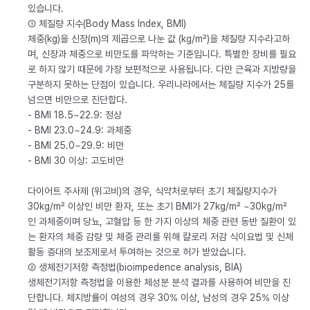
있습니다.
① 체질량 지수(Body Mass Index, BMI)
체중(kg)을 신장(m)의 제곱으로 나눈 값 (kg/m²)을 체질량 지수라고하
며, 신장과 체중으로 비만도를 파악하는 기준입니다. 특별한 장비를 필요
로 하지 않기 때문에 가장 보편적으로 사용됩니다. 다만 근육과 지방량을
구분하지 못하는 단점이 있습니다. 우리나라에서는 체질량 지수가 25를
넘으면 비만으로 진단합다.
- BMI 18.5~22.9: 정상
- BMI 23.0~24.9: 과체중
- BMI 25.0~29.9: 비만
- BMI 30 이상: 고도비만
다이어트 주사제 (위고비)의 경우, 식약처로부터 초기 체질량지수가
30kg/m² 이상인 비만 환자, 또는 초기 BMI가 27kg/m² ~30kg/m²
인 과체중이며 당뇨, 고혈압 등 한 가지 이상의 체중 관련 동반 질환이 있
는 환자의 체중 감량 및 체중 관리를 위해 칼로리 저감 식이요법 및 신체
활동 증대의 보조제로서 투여하는 것으로 허가 받았습니다.
② 생체전기저항 측정법(bioimpedence analysis, BIA)
생체전기저항 측정법을 이용한 체성분 분석 결과를 사용하여 비만을 진
단합니다. 체지방률이 여성의 경우 30% 이상, 남성의 경우 25% 이상