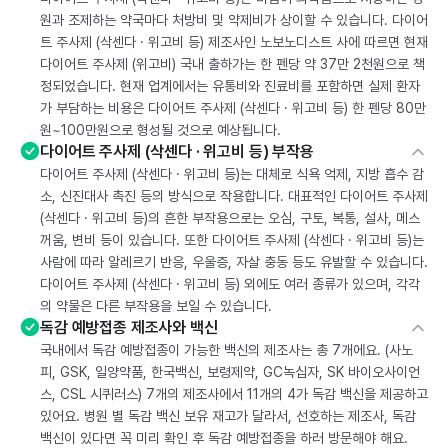
원과 조제하는 약국마다 처방비 및 약제비가 상이할 수 있습니다. 다이어
트 주사제 (삭센다 · 위고비 등) 제조사인 노보노디스트 사에 따르면 현재
다이어트 주사제 (위고비) 국내 출하가는 한 펜당 약 37만 2천원으로 책
정되었습니다. 현재 업계에서는 유통비와 진료비를 포함하면 실제 환자
가 부담하는 비용은 다이어트 주사제 (삭센다 · 위고비 등) 한 펜당 80만
원~100만원으로 형성될 것으로 예상됩니다.
다이어트 주사제 (삭센다 · 위고비 등) 부작용
다이어트 주사제 (삭센다 · 위고비 등)는 대체로 식욕 억제, 지방 흡수 감
소, 신진대사 촉진 등의 방식으로 작용합니다. 대표적인 다이어트 주사제
(삭센다 · 위고비 등)의 흔한 부작용으로는 오심, 구토, 복통, 설사, 메스
꺼움, 변비 등이 있습니다. 또한 다이어트 주사제 (삭센다 · 위고비 등)는
사람에 따라 알레르기 반응, 우울증, 자살 충동 등도 유발할 수 있습니다.
다이어트 주사제 (삭센다 · 위고비 등) 외에도 여러 종류가 있으며, 각각
의 약물은 다른 부작용을 보일 수 있습니다.
독감 예방접종 제조사와 백신
국내에서 독감 예방접종이 가능한 백신의 제조사는 총 7개에요. (사노
피, GSK, 일양약품, 한국백신, 보령제약, GC녹십자, SK 바이오사이언
스, CSL 시퀴러스) 7개의 제조사에서 11개의 4가 독감 백신을 제공하고
있어요. 병원 별 독감 백신 보유 재고가 달라서, 선호하는 제조사, 독감
백신이 있다면 꼭 미리 확인 후 독감 예방접종을 하러 방문해야 해요.