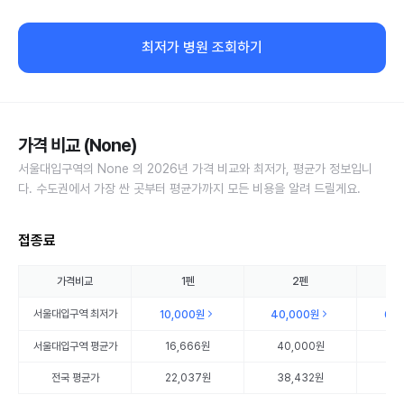
최저가 병원 조회하기
가격 비교 (None)
서울대입구역의 None 의 2026년 가격 비교와 최저가, 평균가 정보입니
다. 수도권에서 가장 싼 곳부터 평균가까지 모든 비용을 알려 드릴게요.
접종료
가격비교
1펜
2펜
서울대입구역
최저가
10,000원
40,000원
60
서울대입구역
평균가
16,666원
40,000원
60
전국 평균가
22,037원
38,432원
56