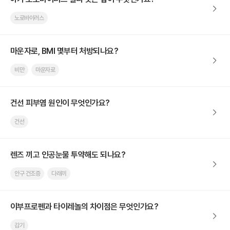
노로바이러스
마운자로, BMI 몇부터 처방되나요?
비만
마운자로
건선 피부염 원인이 무엇인가요?
건선
렌즈 끼고 인공눈물 투약해도 되나요?
안구 건조증
다래끼
이부프로펜과 타이레놀의 차이점은 무엇인가요?
감기