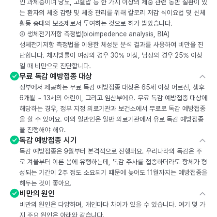
인 과체중이며 당뇨, 고혈압 등 한 가지 이상의 체중 관련 동반 질환이 있
는 환자의 체중 감량 및 체중 관리를 위해 칼로리 저감 식이요법 및 신체
활동 증대의 보조제로서 투여하는 것으로 허가 받았습니다.
② 생체전기저항 측정법(bioimpedence analysis, BIA)
생체전기저항 측정법을 이용한 체성분 분석 결과를 사용하여 비만을 진
단합니다. 체지방률이 여성의 경우 30% 이상, 남성의 경우 25% 이상
일 때 비만으로 진단합니다.
무료 독감 예방접종 대상
정부에서 제공하는 무료 독감 예방접종 대상은 65세 이상 어르신, 생후
6개월 ~ 13세의 어린이, 그리고 임산부에요. 무료 독감 예방접종 대상에
해당하는 경우, 정부 지정 의료기관과 보건소에서 무료로 독감 예방접종
을 할 수 있어요. 이외 일반인은 일반 의료기관에서 유료 독감 예방접종
을 진행해야 해요.
독감 예방접종 시기
독감 예방접종은 9월부터 본격적으로 진행돼요. 우리나라의 독감은 주
로 겨울부터 이른 봄에 유행하는데, 독감 주사를 접종하더라도 항체가 형
성되는 기간이 2주 정도 소요되기 때문에 늦어도 11월까지는 예방접종을
해두는 것이 좋아요.
비만의 원인
비만의 원인은 다양하며, 개인마다 차이가 있을 수 있습니다. 여기 몇 가
지 주요 원인은 아래와 같습니다.