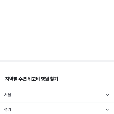
증상 없는 저혈당이 더 위험해요, 무자각 저혈당
3분 꿀팁 ㆍ #당뇨
새벽에 식은땀 흘리며 깨면 저혈당일까요? 야간 저혈
당
3분 꿀팁 ㆍ #당뇨
지역별 주변
위고비
병원 찾기
서울
경기