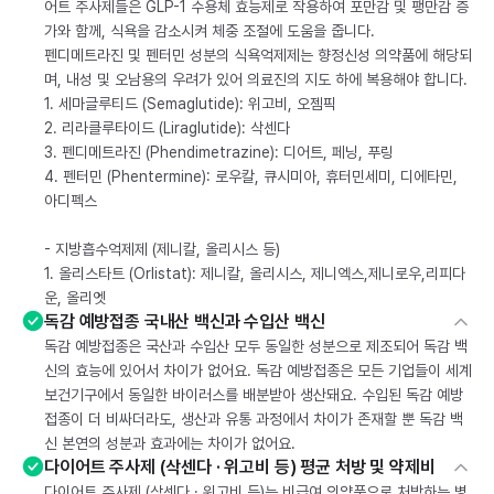
어트 주사제들은 GLP-1 수용체 효능제로 작용하여 포만감 및 팽만감 증
가와 함께, 식욕을 감소시켜 체중 조절에 도움을 줍니다.
펜디메트라진 및 펜터민 성분의 식욕억제제는 향정신성 의약품에 해당되
며, 내성 및 오남용의 우려가 있어 의료진의 지도 하에 복용해야 합니다.
1. 세마글루티드 (Semaglutide): 위고비, 오젬픽
2. 리라클루타이드 (Liraglutide): 삭센다
3. 펜디메트라진 (Phendimetrazine): 디어트, 페닝, 푸링
4. 펜터민 (Phentermine): 로우칼, 큐시미아, 휴터민세미, 디에타민,
아디펙스
- 지방흡수억제제 (제니칼, 올리시스 등)
1. 올리스타트 (Orlistat): 제니칼, 올리시스, 제니엑스,제니로우,리피다
운, 올리엣
독감 예방접종 국내산 백신과 수입산 백신
독감 예방접종은 국산과 수입산 모두 동일한 성분으로 제조되어 독감 백
신의 효능에 있어서 차이가 없어요. 독감 예방접종은 모든 기업들이 세계
보건기구에서 동일한 바이러스를 배분받아 생산돼요. 수입된 독감 예방
접종이 더 비싸더라도, 생산과 유통 과정에서 차이가 존재할 뿐 독감 백
신 본연의 성분과 효과에는 차이가 없어요.
다이어트 주사제 (삭센다 · 위고비 등) 평균 처방 및 약제비
다이어트 주사제 (삭센다 · 위고비 등)는 비급여 의약품으로 처방하는 병