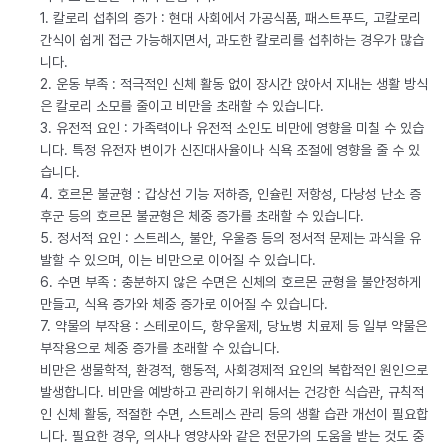
1. 칼로리 섭취의 증가 : 현대 사회에서 가공식품, 패스트푸드, 고칼로리
간식이 쉽게 접근 가능해지면서, 과도한 칼로리를 섭취하는 경우가 많습
니다.
2. 운동 부족 : 적극적인 신체 활동 없이 장시간 앉아서 지내는 생활 방식
은 칼로리 소모를 줄이고 비만을 초래할 수 있습니다.
3. 유전적 요인 : 가족력이나 유전적 소인도 비만에 영향을 미칠 수 있습
니다. 특정 유전자 변이가 신진대사율이나 식욕 조절에 영향을 줄 수 있
습니다.
4. 호르몬 불균형 : 갑상선 기능 저하증, 인슐린 저항성, 다낭성 난소 증
후군 등의 호르몬 불균형은 체중 증가를 초래할 수 있습니다.
5. 정서적 요인 : 스트레스, 불안, 우울증 등의 정서적 문제는 과식을 유
발할 수 있으며, 이는 비만으로 이어질 수 있습니다.
6. 수면 부족 : 충분하지 않은 수면은 신체의 호르몬 균형을 불안정하게
만들고, 식욕 증가와 체중 증가로 이어질 수 있습니다.
7. 약물의 부작용 : 스테로이드, 항우울제, 당뇨병 치료제 등 일부 약물은
부작용으로 체중 증가를 초래할 수 있습니다.
비만은 생물학적, 환경적, 행동적, 사회경제적 요인의 복합적인 원인으로
발생합니다. 비만을 예방하고 관리하기 위해서는 건강한 식습관, 규칙적
인 신체 활동, 적절한 수면, 스트레스 관리 등의 생활 습관 개선이 필요합
니다. 필요한 경우, 의사나 영양사와 같은 전문가의 도움을 받는 것도 중