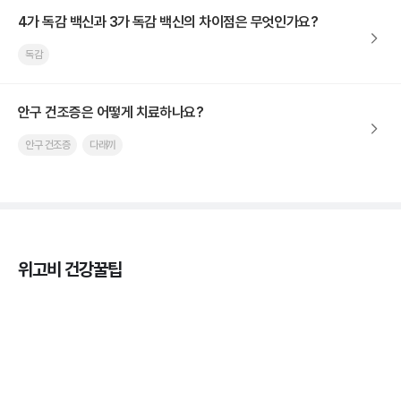
4가 독감 백신과 3가 독감 백신의 차이점은 무엇인가요?
독감
안구 건조증은 어떻게 치료하나요?
안구 건조증
다래끼
위고비 건강꿀팁
열사병 후유증, 언제까지 지켜볼까
3분 꿀팁