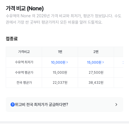
가격 비교 (None)
수유역의 None 의 2026년 가격 비교와 최저가, 평균가 정보입니다. 수도
권에서 가장 싼 곳부터 평균가까지 모든 비용을 알려 드릴게요.
접종료
가격비교
1펜
2펜
수유역
최저가
10,000원
15,000원
20
수유역
평균가
15,000원
27,500원
20
전국 평균가
22,037원
38,432원
56
위고비 전국 최저가가 궁금하다면?