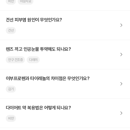
비만
마운자로
건선 피부염 원인이 무엇인가요?
건선
렌즈 끼고 인공눈물 투약해도 되나요?
안구 건조증
다래끼
이부프로펜과 타이레놀의 차이점은 무엇인가요?
감기
다이어트 약 복용법은 어떻게 되나요?
비만