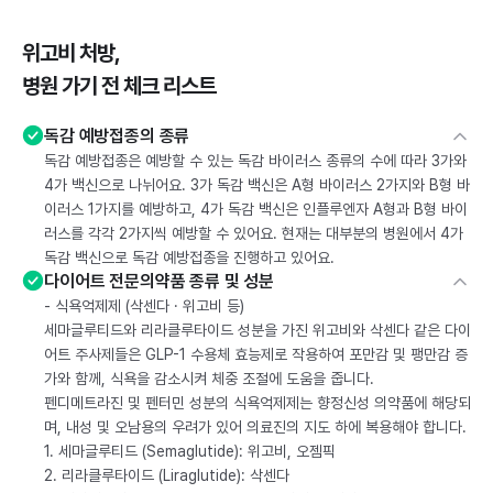
위고비 처방,
병원 가기 전 체크 리스트
독감 예방접종의 종류
독감 예방접종은 예방할 수 있는 독감 바이러스 종류의 수에 따라 3가와
4가 백신으로 나뉘어요. 3가 독감 백신은 A형 바이러스 2가지와 B형 바
이러스 1가지를 예방하고, 4가 독감 백신은 인플루엔자 A형과 B형 바이
러스를 각각 2가지씩 예방할 수 있어요. 현재는 대부분의 병원에서 4가
독감 백신으로 독감 예방접종을 진행하고 있어요.
다이어트 전문의약품 종류 및 성분
- 식욕억제제 (삭센다 · 위고비 등)
세마글루티드와 리라클루타이드 성분을 가진 위고비와 삭센다 같은 다이
어트 주사제들은 GLP-1 수용체 효능제로 작용하여 포만감 및 팽만감 증
가와 함께, 식욕을 감소시켜 체중 조절에 도움을 줍니다.
펜디메트라진 및 펜터민 성분의 식욕억제제는 향정신성 의약품에 해당되
며, 내성 및 오남용의 우려가 있어 의료진의 지도 하에 복용해야 합니다.
1. 세마글루티드 (Semaglutide): 위고비, 오젬픽
2. 리라클루타이드 (Liraglutide): 삭센다