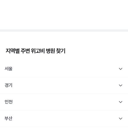
당
3분 꿀팁 ㆍ #당뇨
지역별 주변
위고비
병원 찾기
서울
경기
인천
부산