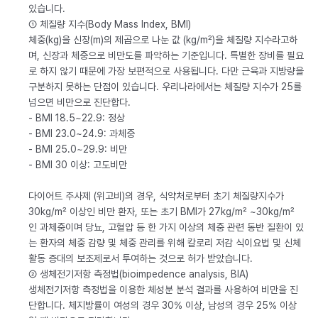
있습니다.
① 체질량 지수(Body Mass Index, BMI)
체중(kg)을 신장(m)의 제곱으로 나눈 값 (kg/m²)을 체질량 지수라고하
며, 신장과 체중으로 비만도를 파악하는 기준입니다. 특별한 장비를 필요
로 하지 않기 때문에 가장 보편적으로 사용됩니다. 다만 근육과 지방량을
구분하지 못하는 단점이 있습니다. 우리나라에서는 체질량 지수가 25를
넘으면 비만으로 진단합다.
- BMI 18.5~22.9: 정상
- BMI 23.0~24.9: 과체중
- BMI 25.0~29.9: 비만
- BMI 30 이상: 고도비만
다이어트 주사제 (위고비)의 경우, 식약처로부터 초기 체질량지수가
30kg/m² 이상인 비만 환자, 또는 초기 BMI가 27kg/m² ~30kg/m²
인 과체중이며 당뇨, 고혈압 등 한 가지 이상의 체중 관련 동반 질환이 있
는 환자의 체중 감량 및 체중 관리를 위해 칼로리 저감 식이요법 및 신체
활동 증대의 보조제로서 투여하는 것으로 허가 받았습니다.
② 생체전기저항 측정법(bioimpedence analysis, BIA)
생체전기저항 측정법을 이용한 체성분 분석 결과를 사용하여 비만을 진
단합니다. 체지방률이 여성의 경우 30% 이상, 남성의 경우 25% 이상