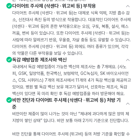
다이어트 주사제 (삭센다 · 위고비 등) 부작용
다이어트 주사제 (삭센다 · 위고비 등)는 대체로 식욕 억제, 지방 흡수 감
소, 신진대사 촉진 등의 방식으로 작용합니다. 대표적인 다이어트 주사제
(삭센다 · 위고비 등)의 흔한 부작용으로는 오심, 구토, 복통, 설사, 메스
꺼움, 변비 등이 있습니다. 또한 다이어트 주사제 (삭센다 · 위고비 등)는
사람에 따라 알레르기 반응, 우울증, 자살 충동 등도 유발할 수 있습니다.
다이어트 주사제 (삭센다 · 위고비 등) 외에도 여러 종류가 있으며, 각각
의 약물은 다른 부작용을 보일 수 있습니다.
독감 예방접종 제조사와 백신
국내에서 독감 예방접종이 가능한 백신의 제조사는 총 7개에요. (사노
피, GSK, 일양약품, 한국백신, 보령제약, GC녹십자, SK 바이오사이언
스, CSL 시퀴러스) 7개의 제조사에서 11개의 4가 독감 백신을 제공하고
있어요. 병원 별 독감 백신 보유 재고가 달라서, 선호하는 제조사, 독감
백신이 있다면 꼭 미리 확인 후 독감 예방접종을 하러 방문해야 해요.
비만 진단과 다이어트 주사제 (삭센다 · 위고비 등) 처방 기
준
비만이란 체중이 많이 나가는 것이 아닌 “체내에 과다하게 많은 양의 체
지방이 쌓인 상태” 입니다. 비만 보통 아래 2가지 기준으로 진단합니다.
비만 진단을 통해 다이어트 주사제 (위고비) 등의 처방 기준을 확인할 수