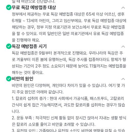
일 때 비만으로 진단합니다.
무료 독감 예방접종 대상
정부에서 제공하는 무료 독감 예방접종 대상은 65세 이상 어르신, 생후
6개월 ~ 13세의 어린이, 그리고 임산부에요. 무료 독감 예방접종 대상에
해당하는 경우, 정부 지정 의료기관과 보건소에서 무료로 독감 예방접종
을 할 수 있어요. 이외 일반인은 일반 의료기관에서 유료 독감 예방접종
을 진행해야 해요.
독감 예방접종 시기
독감 예방접종은 9월부터 본격적으로 진행돼요. 우리나라의 독감은 주
로 겨울부터 이른 봄에 유행하는데, 독감 주사를 접종하더라도 항체가 형
성되는 기간이 2주 정도 소요되기 때문에 늦어도 11월까지는 예방접종을
해두는 것이 좋아요.
비만의 원인
비만의 원인은 다양하며, 개인마다 차이가 있을 수 있습니다. 여기 몇 가
지 주요 원인은 아래와 같습니다.
1. 칼로리 섭취의 증가 : 현대 사회에서 가공식품, 패스트푸드, 고칼로리
간식이 쉽게 접근 가능해지면서, 과도한 칼로리를 섭취하는 경우가 많습
니다.
2. 운동 부족 : 적극적인 신체 활동 없이 장시간 앉아서 지내는 생활 방식
은 칼로리 소모를 줄이고 비만을 초래할 수 있습니다.
3. 유전적 요인 : 가족력이나 유전적 소인도 비만에 영향을 미칠 수 있습