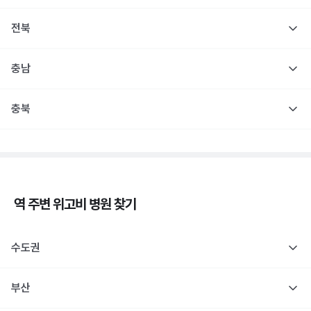
전북
충남
충북
역 주변
위고비
병원 찾기
수도권
부산