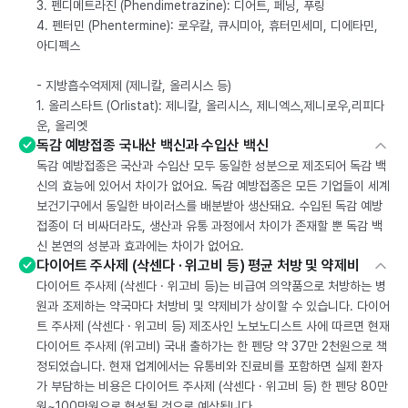
3. 펜디메트라진 (Phendimetrazine): 디어트, 페닝, 푸링
4. 펜터민 (Phentermine): 로우칼, 큐시미아, 휴터민세미, 디에타민,
아디펙스
- 지방흡수억제제 (제니칼, 올리시스 등)
1. 올리스타트 (Orlistat): 제니칼, 올리시스, 제니엑스,제니로우,리피다
운, 올리엣
독감 예방접종 국내산 백신과 수입산 백신
독감 예방접종은 국산과 수입산 모두 동일한 성분으로 제조되어 독감 백
신의 효능에 있어서 차이가 없어요. 독감 예방접종은 모든 기업들이 세계
보건기구에서 동일한 바이러스를 배분받아 생산돼요. 수입된 독감 예방
접종이 더 비싸더라도, 생산과 유통 과정에서 차이가 존재할 뿐 독감 백
신 본연의 성분과 효과에는 차이가 없어요.
다이어트 주사제 (삭센다 · 위고비 등) 평균 처방 및 약제비
다이어트 주사제 (삭센다 · 위고비 등)는 비급여 의약품으로 처방하는 병
원과 조제하는 약국마다 처방비 및 약제비가 상이할 수 있습니다. 다이어
트 주사제 (삭센다 · 위고비 등) 제조사인 노보노디스트 사에 따르면 현재
다이어트 주사제 (위고비) 국내 출하가는 한 펜당 약 37만 2천원으로 책
정되었습니다. 현재 업계에서는 유통비와 진료비를 포함하면 실제 환자
가 부담하는 비용은 다이어트 주사제 (삭센다 · 위고비 등) 한 펜당 80만
원~100만원으로 형성될 것으로 예상됩니다.