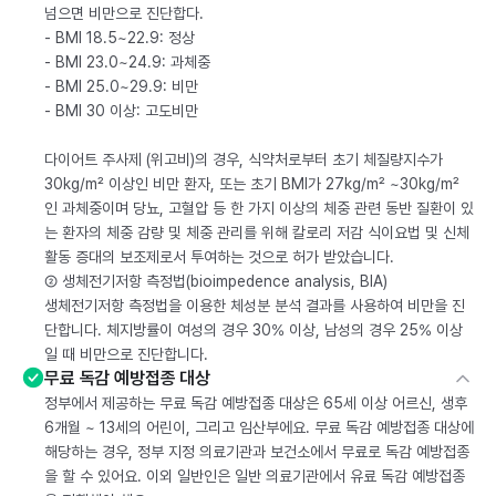
넘으면 비만으로 진단합다.
- BMI 18.5~22.9: 정상
- BMI 23.0~24.9: 과체중
- BMI 25.0~29.9: 비만
- BMI 30 이상: 고도비만
다이어트 주사제 (위고비)의 경우, 식약처로부터 초기 체질량지수가
30kg/m² 이상인 비만 환자, 또는 초기 BMI가 27kg/m² ~30kg/m²
인 과체중이며 당뇨, 고혈압 등 한 가지 이상의 체중 관련 동반 질환이 있
는 환자의 체중 감량 및 체중 관리를 위해 칼로리 저감 식이요법 및 신체
활동 증대의 보조제로서 투여하는 것으로 허가 받았습니다.
② 생체전기저항 측정법(bioimpedence analysis, BIA)
생체전기저항 측정법을 이용한 체성분 분석 결과를 사용하여 비만을 진
단합니다. 체지방률이 여성의 경우 30% 이상, 남성의 경우 25% 이상
일 때 비만으로 진단합니다.
무료 독감 예방접종 대상
정부에서 제공하는 무료 독감 예방접종 대상은 65세 이상 어르신, 생후
6개월 ~ 13세의 어린이, 그리고 임산부에요. 무료 독감 예방접종 대상에
해당하는 경우, 정부 지정 의료기관과 보건소에서 무료로 독감 예방접종
을 할 수 있어요. 이외 일반인은 일반 의료기관에서 유료 독감 예방접종