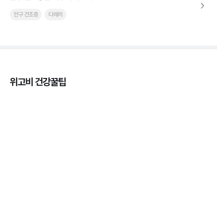
안구 건조증
다래끼
위고비 건강꿀팁
열사병 후유증, 언제까지 지켜볼까
3분 꿀팁
열사병 응급처치, 어디까지 식혀야할까?
3분 꿀팁