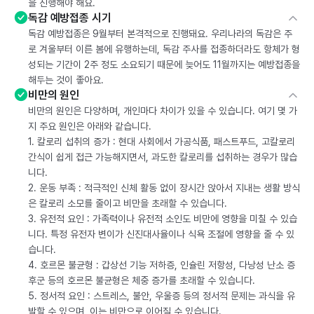
을 진행해야 해요.
독감 예방접종 시기
독감 예방접종은 9월부터 본격적으로 진행돼요. 우리나라의 독감은 주
로 겨울부터 이른 봄에 유행하는데, 독감 주사를 접종하더라도 항체가 형
성되는 기간이 2주 정도 소요되기 때문에 늦어도 11월까지는 예방접종을
해두는 것이 좋아요.
비만의 원인
비만의 원인은 다양하며, 개인마다 차이가 있을 수 있습니다. 여기 몇 가
지 주요 원인은 아래와 같습니다.
1. 칼로리 섭취의 증가 : 현대 사회에서 가공식품, 패스트푸드, 고칼로리
간식이 쉽게 접근 가능해지면서, 과도한 칼로리를 섭취하는 경우가 많습
니다.
2. 운동 부족 : 적극적인 신체 활동 없이 장시간 앉아서 지내는 생활 방식
은 칼로리 소모를 줄이고 비만을 초래할 수 있습니다.
3. 유전적 요인 : 가족력이나 유전적 소인도 비만에 영향을 미칠 수 있습
니다. 특정 유전자 변이가 신진대사율이나 식욕 조절에 영향을 줄 수 있
습니다.
4. 호르몬 불균형 : 갑상선 기능 저하증, 인슐린 저항성, 다낭성 난소 증
후군 등의 호르몬 불균형은 체중 증가를 초래할 수 있습니다.
5. 정서적 요인 : 스트레스, 불안, 우울증 등의 정서적 문제는 과식을 유
발할 수 있으며, 이는 비만으로 이어질 수 있습니다.