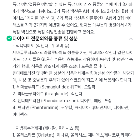
독감 예방접종은 예방할 수 있는 독감 바이러스 종류의 수에 따라 3가와
4가 백신으로 나뉘어요. 3가 독감 백신은 A형 바이러스 2가지와 B형 바
이러스 1가지를 예방하고, 4가 독감 백신은 인플루엔자 A형과 B형 바이
러스를 각각 2가지씩 예방할 수 있어요. 현재는 대부분의 병원에서 4가
독감 백신으로 독감 예방접종을 진행하고 있어요.
다이어트 전문의약품 종류 및 성분
- 식욕억제제 (삭센다 · 위고비 등)
세마글루티드와 리라클루타이드 성분을 가진 위고비와 삭센다 같은 다이
어트 주사제들은 GLP-1 수용체 효능제로 작용하여 포만감 및 팽만감 증
가와 함께, 식욕을 감소시켜 체중 조절에 도움을 줍니다.
펜디메트라진 및 펜터민 성분의 식욕억제제는 향정신성 의약품에 해당되
며, 내성 및 오남용의 우려가 있어 의료진의 지도 하에 복용해야 합니다.
1. 세마글루티드 (Semaglutide): 위고비, 오젬픽
2. 리라클루타이드 (Liraglutide): 삭센다
3. 펜디메트라진 (Phendimetrazine): 디어트, 페닝, 푸링
4. 펜터민 (Phentermine): 로우칼, 큐시미아, 휴터민세미, 디에타민,
아디펙스
- 지방흡수억제제 (제니칼, 올리시스 등)
1. 올리스타트 (Orlistat): 제니칼, 올리시스, 제니엑스,제니로우,리피다