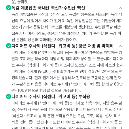
운, 올리엣
독감 예방접종 국내산 백신과 수입산 백신
독감 예방접종은 국산과 수입산 모두 동일한 성분으로 제조되어 독감 백
신의 효능에 있어서 차이가 없어요. 독감 예방접종은 모든 기업들이 세계
보건기구에서 동일한 바이러스를 배분받아 생산돼요. 수입된 독감 예방
접종이 더 비싸더라도, 생산과 유통 과정에서 차이가 존재할 뿐 독감 백
신 본연의 성분과 효과에는 차이가 없어요.
다이어트 주사제 (삭센다 · 위고비 등) 평균 처방 및 약제비
다이어트 주사제 (삭센다 · 위고비 등)는 비급여 의약품으로 처방하는 병
원과 조제하는 약국마다 처방비 및 약제비가 상이할 수 있습니다. 다이어
트 주사제 (삭센다 · 위고비 등) 제조사인 노보노디스트 사에 따르면 현재
다이어트 주사제 (위고비) 국내 출하가는 한 펜당 약 37만 2천원으로 책
정되었습니다. 현재 업계에서는 유통비와 진료비를 포함하면 실제 환자
가 부담하는 비용은 다이어트 주사제 (삭센다 · 위고비 등) 한 펜당 80만
원~100만원으로 형성될 것으로 예상됩니다.
다이어트 주사제 (삭센다 · 위고비 등) 부작용
다이어트 주사제 (삭센다 · 위고비 등)는 대체로 식욕 억제, 지방 흡수 감
소, 신진대사 촉진 등의 방식으로 작용합니다. 대표적인 다이어트 주사제
(삭센다 · 위고비 등)의 흔한 부작용으로는 오심, 구토, 복통, 설사, 메스
꺼움, 변비 등이 있습니다. 또한 다이어트 주사제 (삭센다 · 위고비 등)는
사람에 따라 알레르기 반응, 우울증, 자살 충동 등도 유발할 수 있습니다.