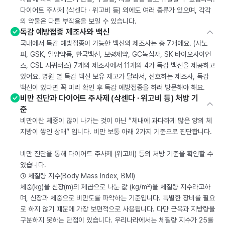
다이어트 주사제 (삭센다 · 위고비 등) 외에도 여러 종류가 있으며, 각각
의 약물은 다른 부작용을 보일 수 있습니다.
독감 예방접종 제조사와 백신
국내에서 독감 예방접종이 가능한 백신의 제조사는 총 7개에요. (사노
피, GSK, 일양약품, 한국백신, 보령제약, GC녹십자, SK 바이오사이언
스, CSL 시퀴러스) 7개의 제조사에서 11개의 4가 독감 백신을 제공하고
있어요. 병원 별 독감 백신 보유 재고가 달라서, 선호하는 제조사, 독감
백신이 있다면 꼭 미리 확인 후 독감 예방접종을 하러 방문해야 해요.
비만 진단과 다이어트 주사제 (삭센다 · 위고비 등) 처방 기
준
비만이란 체중이 많이 나가는 것이 아닌 “체내에 과다하게 많은 양의 체
지방이 쌓인 상태” 입니다. 비만 보통 아래 2가지 기준으로 진단합니다.
비만 진단을 통해 다이어트 주사제 (위고비) 등의 처방 기준을 확인할 수
있습니다.
① 체질량 지수(Body Mass Index, BMI)
체중(kg)을 신장(m)의 제곱으로 나눈 값 (kg/m²)을 체질량 지수라고하
며, 신장과 체중으로 비만도를 파악하는 기준입니다. 특별한 장비를 필요
로 하지 않기 때문에 가장 보편적으로 사용됩니다. 다만 근육과 지방량을
구분하지 못하는 단점이 있습니다. 우리나라에서는 체질량 지수가 25를