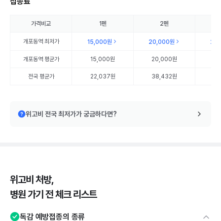
접종료
가격비교
1펜
2펜
개포동역
최저가
15,000원
20,000원
25
개포동역
평균가
15,000원
20,000원
25
전국 평균가
22,037원
38,432원
56
위고비 전국 최저가가 궁금하다면?
위고비 처방,
병원 가기 전 체크 리스트
독감 예방접종의 종류