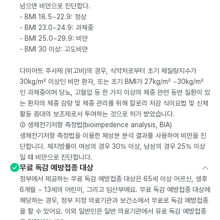
넘으면 비만으로 진단합다.
- BMI 18.5~22.9: 정상
- BMI 23.0~24.9: 과체중
- BMI 25.0~29.9: 비만
- BMI 30 이상: 고도비만
다이어트 주사제 (위고비)의 경우, 식약처로부터 초기 체질량지수가
30kg/m² 이상인 비만 환자, 또는 초기 BMI가 27kg/m² ~30kg/m²
인 과체중이며 당뇨, 고혈압 등 한 가지 이상의 체중 관련 동반 질환이 있
는 환자의 체중 감량 및 체중 관리를 위해 칼로리 저감 식이요법 및 신체
활동 증대의 보조제로서 투여하는 것으로 허가 받았습니다.
② 생체전기저항 측정법(bioimpedence analysis, BIA)
생체전기저항 측정법을 이용한 체성분 분석 결과를 사용하여 비만을 진
단합니다. 체지방률이 여성의 경우 30% 이상, 남성의 경우 25% 이상
일 때 비만으로 진단합니다.
무료 독감 예방접종 대상
정부에서 제공하는 무료 독감 예방접종 대상은 65세 이상 어르신, 생후
6개월 ~ 13세의 어린이, 그리고 임산부에요. 무료 독감 예방접종 대상에
해당하는 경우, 정부 지정 의료기관과 보건소에서 무료로 독감 예방접종
을 할 수 있어요. 이외 일반인은 일반 의료기관에서 유료 독감 예방접종