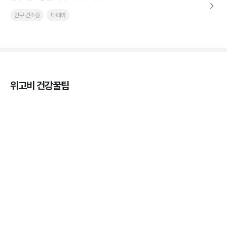
안구 건조증
다래끼
위고비 건강꿀팁
열사병 후유증, 언제까지 지켜볼까
3분 꿀팁
열사병 응급처치, 어디까지 식혀야할까?
3분 꿀팁