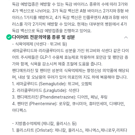
독감 예방접종은 예방할 수 있는 독감 바이러스 종류의 수에 따라 3가와
4가 백신으로 나뉘어요. 3가 독감 백신은 A형 바이러스 2가지와 B형 바
이러스 1가지를 예방하고, 4가 독감 백신은 인플루엔자 A형과 B형 바이
러스를 각각 2가지씩 예방할 수 있어요. 현재는 대부분의 병원에서 4가
독감 백신으로 독감 예방접종을 진행하고 있어요.
다이어트 전문의약품 종류 및 성분
- 식욕억제제 (삭센다 · 위고비 등)
세마글루티드와 리라클루타이드 성분을 가진 위고비와 삭센다 같은 다이
어트 주사제들은 GLP-1 수용체 효능제로 작용하여 포만감 및 팽만감 증
가와 함께, 식욕을 감소시켜 체중 조절에 도움을 줍니다.
펜디메트라진 및 펜터민 성분의 식욕억제제는 향정신성 의약품에 해당되
며, 내성 및 오남용의 우려가 있어 의료진의 지도 하에 복용해야 합니다.
1. 세마글루티드 (Semaglutide): 위고비, 오젬픽
2. 리라클루타이드 (Liraglutide): 삭센다
3. 펜디메트라진 (Phendimetrazine): 디어트, 페닝, 푸링
4. 펜터민 (Phentermine): 로우칼, 큐시미아, 휴터민세미, 디에타민,
아디펙스
- 지방흡수억제제 (제니칼, 올리시스 등)
1. 올리스타트 (Orlistat): 제니칼, 올리시스, 제니엑스,제니로우,리피다