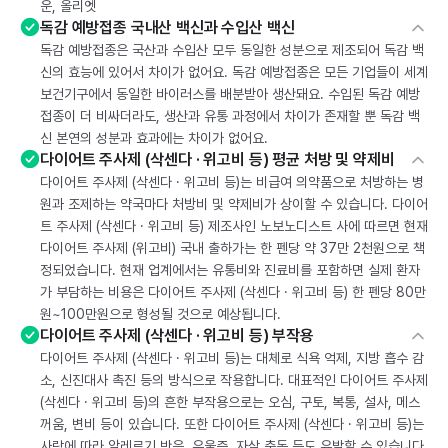
운, 올리엣
독감 예방접종 국내산 백신과 수입산 백신
독감 예방접종은 국산과 수입산 모두 동일한 성분으로 제조되어 독감 백
신의 효능에 있어서 차이가 없어요. 독감 예방접종은 모든 기업들이 세계
보건기구에서 동일한 바이러스를 배분받아 생산돼요. 수입된 독감 예방
접종이 더 비싸더라도, 생산과 유통 과정에서 차이가 존재할 뿐 독감 백
신 본연의 성분과 효과에는 차이가 없어요.
다이어트 주사제 (삭센다 · 위고비 등) 평균 처방 및 약제비
다이어트 주사제 (삭센다 · 위고비 등)는 비급여 의약품으로 처방하는 병
원과 조제하는 약국마다 처방비 및 약제비가 상이할 수 있습니다. 다이어
트 주사제 (삭센다 · 위고비 등) 제조사인 노보노디스트 사에 따르면 현재
다이어트 주사제 (위고비) 국내 출하가는 한 펜당 약 37만 2천원으로 책
정되었습니다. 현재 업계에서는 유통비와 진료비를 포함하면 실제 환자
가 부담하는 비용은 다이어트 주사제 (삭센다 · 위고비 등) 한 펜당 80만
원~100만원으로 형성될 것으로 예상됩니다.
다이어트 주사제 (삭센다 · 위고비 등) 부작용
다이어트 주사제 (삭센다 · 위고비 등)는 대체로 식욕 억제, 지방 흡수 감
소, 신진대사 촉진 등의 방식으로 작용합니다. 대표적인 다이어트 주사제
(삭센다 · 위고비 등)의 흔한 부작용으로는 오심, 구토, 복통, 설사, 메스
꺼움, 변비 등이 있습니다. 또한 다이어트 주사제 (삭센다 · 위고비 등)는
사람에 따라 알레르기 반응, 우울증, 자살 충동 등도 유발할 수 있습니다.