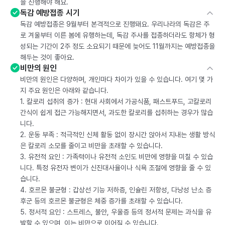
을 진행해야 해요.
독감 예방접종 시기
독감 예방접종은 9월부터 본격적으로 진행돼요. 우리나라의 독감은 주
로 겨울부터 이른 봄에 유행하는데, 독감 주사를 접종하더라도 항체가 형
성되는 기간이 2주 정도 소요되기 때문에 늦어도 11월까지는 예방접종을
해두는 것이 좋아요.
비만의 원인
비만의 원인은 다양하며, 개인마다 차이가 있을 수 있습니다. 여기 몇 가
지 주요 원인은 아래와 같습니다.
1. 칼로리 섭취의 증가 : 현대 사회에서 가공식품, 패스트푸드, 고칼로리
간식이 쉽게 접근 가능해지면서, 과도한 칼로리를 섭취하는 경우가 많습
니다.
2. 운동 부족 : 적극적인 신체 활동 없이 장시간 앉아서 지내는 생활 방식
은 칼로리 소모를 줄이고 비만을 초래할 수 있습니다.
3. 유전적 요인 : 가족력이나 유전적 소인도 비만에 영향을 미칠 수 있습
니다. 특정 유전자 변이가 신진대사율이나 식욕 조절에 영향을 줄 수 있
습니다.
4. 호르몬 불균형 : 갑상선 기능 저하증, 인슐린 저항성, 다낭성 난소 증
후군 등의 호르몬 불균형은 체중 증가를 초래할 수 있습니다.
5. 정서적 요인 : 스트레스, 불안, 우울증 등의 정서적 문제는 과식을 유
발할 수 있으며, 이는 비만으로 이어질 수 있습니다.