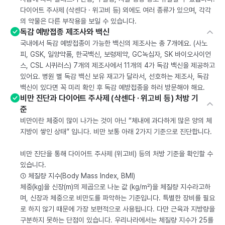
다이어트 주사제 (삭센다 · 위고비 등) 외에도 여러 종류가 있으며, 각각
의 약물은 다른 부작용을 보일 수 있습니다.
독감 예방접종 제조사와 백신
국내에서 독감 예방접종이 가능한 백신의 제조사는 총 7개에요. (사노
피, GSK, 일양약품, 한국백신, 보령제약, GC녹십자, SK 바이오사이언
스, CSL 시퀴러스) 7개의 제조사에서 11개의 4가 독감 백신을 제공하고
있어요. 병원 별 독감 백신 보유 재고가 달라서, 선호하는 제조사, 독감
백신이 있다면 꼭 미리 확인 후 독감 예방접종을 하러 방문해야 해요.
비만 진단과 다이어트 주사제 (삭센다 · 위고비 등) 처방 기
준
비만이란 체중이 많이 나가는 것이 아닌 “체내에 과다하게 많은 양의 체
지방이 쌓인 상태” 입니다. 비만 보통 아래 2가지 기준으로 진단합니다.
비만 진단을 통해 다이어트 주사제 (위고비) 등의 처방 기준을 확인할 수
있습니다.
① 체질량 지수(Body Mass Index, BMI)
체중(kg)을 신장(m)의 제곱으로 나눈 값 (kg/m²)을 체질량 지수라고하
며, 신장과 체중으로 비만도를 파악하는 기준입니다. 특별한 장비를 필요
로 하지 않기 때문에 가장 보편적으로 사용됩니다. 다만 근육과 지방량을
구분하지 못하는 단점이 있습니다. 우리나라에서는 체질량 지수가 25를