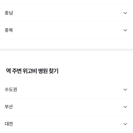
충남
충북
역 주변
위고비
병원 찾기
수도권
부산
대전