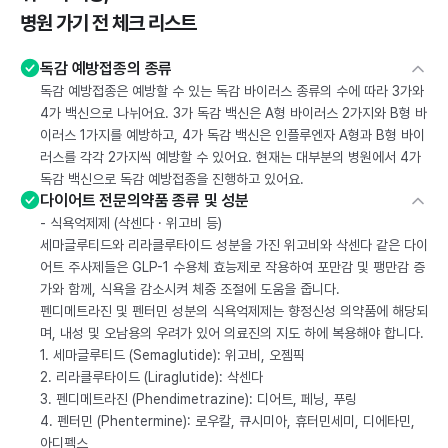
병원 가기 전 체크 리스트
독감 예방접종의 종류
독감 예방접종은 예방할 수 있는 독감 바이러스 종류의 수에 따라 3가와
4가 백신으로 나뉘어요. 3가 독감 백신은 A형 바이러스 2가지와 B형 바
이러스 1가지를 예방하고, 4가 독감 백신은 인플루엔자 A형과 B형 바이
러스를 각각 2가지씩 예방할 수 있어요. 현재는 대부분의 병원에서 4가
독감 백신으로 독감 예방접종을 진행하고 있어요.
다이어트 전문의약품 종류 및 성분
- 식욕억제제 (삭센다 · 위고비 등)
세마글루티드와 리라클루타이드 성분을 가진 위고비와 삭센다 같은 다이
어트 주사제들은 GLP-1 수용체 효능제로 작용하여 포만감 및 팽만감 증
가와 함께, 식욕을 감소시켜 체중 조절에 도움을 줍니다.
펜디메트라진 및 펜터민 성분의 식욕억제제는 향정신성 의약품에 해당되
며, 내성 및 오남용의 우려가 있어 의료진의 지도 하에 복용해야 합니다.
1. 세마글루티드 (Semaglutide): 위고비, 오젬픽
2. 리라클루타이드 (Liraglutide): 삭센다
3. 펜디메트라진 (Phendimetrazine): 디어트, 페닝, 푸링
4. 펜터민 (Phentermine): 로우칼, 큐시미아, 휴터민세미, 디에타민,
아디펙스