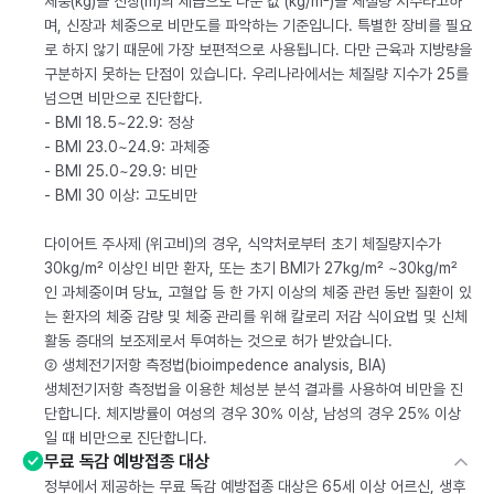
체중(kg)을 신장(m)의 제곱으로 나눈 값 (kg/m²)을 체질량 지수라고하
며, 신장과 체중으로 비만도를 파악하는 기준입니다. 특별한 장비를 필요
로 하지 않기 때문에 가장 보편적으로 사용됩니다. 다만 근육과 지방량을
구분하지 못하는 단점이 있습니다. 우리나라에서는 체질량 지수가 25를
넘으면 비만으로 진단합다.
- BMI 18.5~22.9: 정상
- BMI 23.0~24.9: 과체중
- BMI 25.0~29.9: 비만
- BMI 30 이상: 고도비만
다이어트 주사제 (위고비)의 경우, 식약처로부터 초기 체질량지수가
30kg/m² 이상인 비만 환자, 또는 초기 BMI가 27kg/m² ~30kg/m²
인 과체중이며 당뇨, 고혈압 등 한 가지 이상의 체중 관련 동반 질환이 있
는 환자의 체중 감량 및 체중 관리를 위해 칼로리 저감 식이요법 및 신체
활동 증대의 보조제로서 투여하는 것으로 허가 받았습니다.
② 생체전기저항 측정법(bioimpedence analysis, BIA)
생체전기저항 측정법을 이용한 체성분 분석 결과를 사용하여 비만을 진
단합니다. 체지방률이 여성의 경우 30% 이상, 남성의 경우 25% 이상
일 때 비만으로 진단합니다.
무료 독감 예방접종 대상
정부에서 제공하는 무료 독감 예방접종 대상은 65세 이상 어르신, 생후