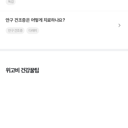
독감
안구 건조증은 어떻게 치료하나요?
안구 건조증
다래끼
위고비 건강꿀팁
열사병 후유증, 언제까지 지켜볼까
3분 꿀팁
열사병 응급처치, 어디까지 식혀야할까?
3분 꿀팁