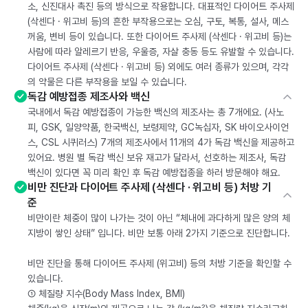
소, 신진대사 촉진 등의 방식으로 작용합니다. 대표적인 다이어트 주사제
(삭센다 · 위고비 등)의 흔한 부작용으로는 오심, 구토, 복통, 설사, 메스
꺼움, 변비 등이 있습니다. 또한 다이어트 주사제 (삭센다 · 위고비 등)는
사람에 따라 알레르기 반응, 우울증, 자살 충동 등도 유발할 수 있습니다.
다이어트 주사제 (삭센다 · 위고비 등) 외에도 여러 종류가 있으며, 각각
의 약물은 다른 부작용을 보일 수 있습니다.
독감 예방접종 제조사와 백신
국내에서 독감 예방접종이 가능한 백신의 제조사는 총 7개에요. (사노
피, GSK, 일양약품, 한국백신, 보령제약, GC녹십자, SK 바이오사이언
스, CSL 시퀴러스) 7개의 제조사에서 11개의 4가 독감 백신을 제공하고
있어요. 병원 별 독감 백신 보유 재고가 달라서, 선호하는 제조사, 독감
백신이 있다면 꼭 미리 확인 후 독감 예방접종을 하러 방문해야 해요.
비만 진단과 다이어트 주사제 (삭센다 · 위고비 등) 처방 기
준
비만이란 체중이 많이 나가는 것이 아닌 “체내에 과다하게 많은 양의 체
지방이 쌓인 상태” 입니다. 비만 보통 아래 2가지 기준으로 진단합니다.
비만 진단을 통해 다이어트 주사제 (위고비) 등의 처방 기준을 확인할 수
있습니다.
① 체질량 지수(Body Mass Index, BMI)