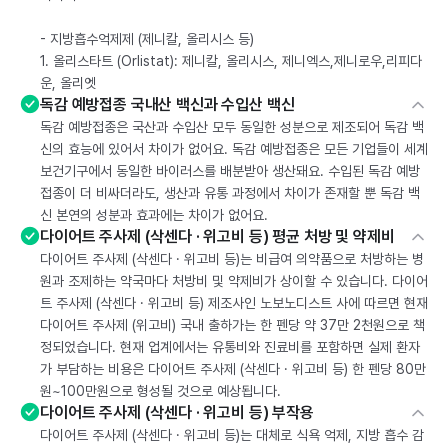
- 지방흡수억제제 (제니칼, 올리시스 등)
1. 올리스타트 (Orlistat): 제니칼, 올리시스, 제니엑스,제니로우,리피다
운, 올리엣
독감 예방접종 국내산 백신과 수입산 백신
독감 예방접종은 국산과 수입산 모두 동일한 성분으로 제조되어 독감 백
신의 효능에 있어서 차이가 없어요. 독감 예방접종은 모든 기업들이 세계
보건기구에서 동일한 바이러스를 배분받아 생산돼요. 수입된 독감 예방
접종이 더 비싸더라도, 생산과 유통 과정에서 차이가 존재할 뿐 독감 백
신 본연의 성분과 효과에는 차이가 없어요.
다이어트 주사제 (삭센다 · 위고비 등) 평균 처방 및 약제비
다이어트 주사제 (삭센다 · 위고비 등)는 비급여 의약품으로 처방하는 병
원과 조제하는 약국마다 처방비 및 약제비가 상이할 수 있습니다. 다이어
트 주사제 (삭센다 · 위고비 등) 제조사인 노보노디스트 사에 따르면 현재
다이어트 주사제 (위고비) 국내 출하가는 한 펜당 약 37만 2천원으로 책
정되었습니다. 현재 업계에서는 유통비와 진료비를 포함하면 실제 환자
가 부담하는 비용은 다이어트 주사제 (삭센다 · 위고비 등) 한 펜당 80만
원~100만원으로 형성될 것으로 예상됩니다.
다이어트 주사제 (삭센다 · 위고비 등) 부작용
다이어트 주사제 (삭센다 · 위고비 등)는 대체로 식욕 억제, 지방 흡수 감