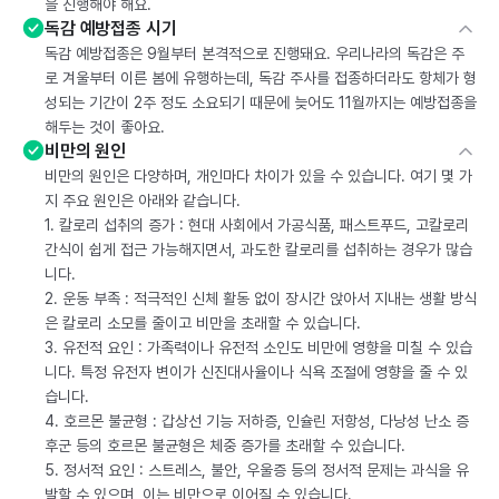
을 진행해야 해요.
독감 예방접종 시기
독감 예방접종은 9월부터 본격적으로 진행돼요. 우리나라의 독감은 주
로 겨울부터 이른 봄에 유행하는데, 독감 주사를 접종하더라도 항체가 형
성되는 기간이 2주 정도 소요되기 때문에 늦어도 11월까지는 예방접종을
해두는 것이 좋아요.
비만의 원인
비만의 원인은 다양하며, 개인마다 차이가 있을 수 있습니다. 여기 몇 가
지 주요 원인은 아래와 같습니다.
1. 칼로리 섭취의 증가 : 현대 사회에서 가공식품, 패스트푸드, 고칼로리
간식이 쉽게 접근 가능해지면서, 과도한 칼로리를 섭취하는 경우가 많습
니다.
2. 운동 부족 : 적극적인 신체 활동 없이 장시간 앉아서 지내는 생활 방식
은 칼로리 소모를 줄이고 비만을 초래할 수 있습니다.
3. 유전적 요인 : 가족력이나 유전적 소인도 비만에 영향을 미칠 수 있습
니다. 특정 유전자 변이가 신진대사율이나 식욕 조절에 영향을 줄 수 있
습니다.
4. 호르몬 불균형 : 갑상선 기능 저하증, 인슐린 저항성, 다낭성 난소 증
후군 등의 호르몬 불균형은 체중 증가를 초래할 수 있습니다.
5. 정서적 요인 : 스트레스, 불안, 우울증 등의 정서적 문제는 과식을 유
발할 수 있으며, 이는 비만으로 이어질 수 있습니다.