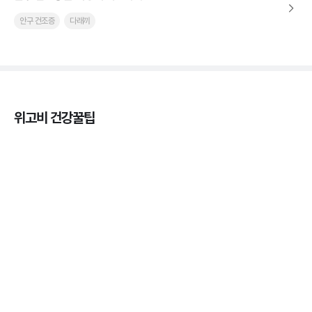
안구 건조증
다래끼
위고비 건강꿀팁
열사병 후유증, 언제까지 지켜볼까
3분 꿀팁
열사병 응급처치, 어디까지 식혀야할까?
3분 꿀팁