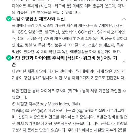
다이어트 주사제 (삭센다 · 위고비 등) 외에도 여러 종류가 있으며, 각각
의 약물은 다른 부작용을 보일 수 있습니다.
독감 예방접종 제조사와 백신
국내에서 독감 예방접종이 가능한 백신의 제조사는 총 7개에요. (사노
피, GSK, 일양약품, 한국백신, 보령제약, GC녹십자, SK 바이오사이언
스, CSL 시퀴러스) 7개의 제조사에서 11개의 4가 독감 백신을 제공하고
있어요. 병원 별 독감 백신 보유 재고가 달라서, 선호하는 제조사, 독감
백신이 있다면 꼭 미리 확인 후 독감 예방접종을 하러 방문해야 해요.
비만 진단과 다이어트 주사제 (삭센다 · 위고비 등) 처방 기
준
비만이란 체중이 많이 나가는 것이 아닌 “체내에 과다하게 많은 양의 체
지방이 쌓인 상태” 입니다. 비만 보통 아래 2가지 기준으로 진단합니다.
비만 진단을 통해 다이어트 주사제 (위고비) 등의 처방 기준을 확인할 수
있습니다.
① 체질량 지수(Body Mass Index, BMI)
체중(kg)을 신장(m)의 제곱으로 나눈 값 (kg/m²)을 체질량 지수라고하
며, 신장과 체중으로 비만도를 파악하는 기준입니다. 특별한 장비를 필요
로 하지 않기 때문에 가장 보편적으로 사용됩니다. 다만 근육과 지방량을
구분하지 못하는 단점이 있습니다. 우리나라에서는 체질량 지수가 25를