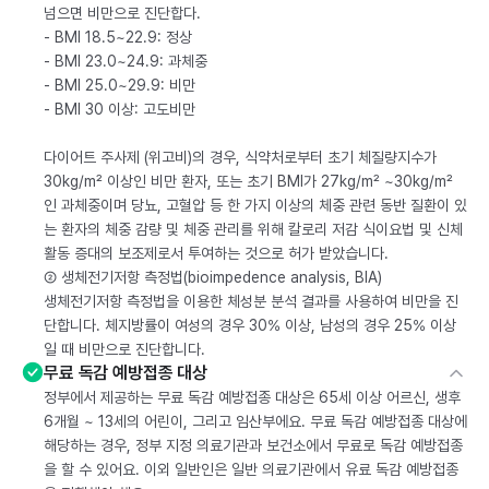
넘으면 비만으로 진단합다.
- BMI 18.5~22.9: 정상
- BMI 23.0~24.9: 과체중
- BMI 25.0~29.9: 비만
- BMI 30 이상: 고도비만
다이어트 주사제 (위고비)의 경우, 식약처로부터 초기 체질량지수가
30kg/m² 이상인 비만 환자, 또는 초기 BMI가 27kg/m² ~30kg/m²
인 과체중이며 당뇨, 고혈압 등 한 가지 이상의 체중 관련 동반 질환이 있
는 환자의 체중 감량 및 체중 관리를 위해 칼로리 저감 식이요법 및 신체
활동 증대의 보조제로서 투여하는 것으로 허가 받았습니다.
② 생체전기저항 측정법(bioimpedence analysis, BIA)
생체전기저항 측정법을 이용한 체성분 분석 결과를 사용하여 비만을 진
단합니다. 체지방률이 여성의 경우 30% 이상, 남성의 경우 25% 이상
일 때 비만으로 진단합니다.
무료 독감 예방접종 대상
정부에서 제공하는 무료 독감 예방접종 대상은 65세 이상 어르신, 생후
6개월 ~ 13세의 어린이, 그리고 임산부에요. 무료 독감 예방접종 대상에
해당하는 경우, 정부 지정 의료기관과 보건소에서 무료로 독감 예방접종
을 할 수 있어요. 이외 일반인은 일반 의료기관에서 유료 독감 예방접종