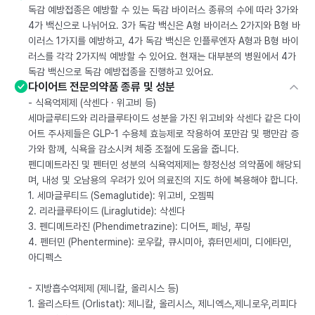
독감 예방접종은 예방할 수 있는 독감 바이러스 종류의 수에 따라 3가와
4가 백신으로 나뉘어요. 3가 독감 백신은 A형 바이러스 2가지와 B형 바
이러스 1가지를 예방하고, 4가 독감 백신은 인플루엔자 A형과 B형 바이
러스를 각각 2가지씩 예방할 수 있어요. 현재는 대부분의 병원에서 4가
독감 백신으로 독감 예방접종을 진행하고 있어요.
다이어트 전문의약품 종류 및 성분
- 식욕억제제 (삭센다 · 위고비 등)
세마글루티드와 리라클루타이드 성분을 가진 위고비와 삭센다 같은 다이
어트 주사제들은 GLP-1 수용체 효능제로 작용하여 포만감 및 팽만감 증
가와 함께, 식욕을 감소시켜 체중 조절에 도움을 줍니다.
펜디메트라진 및 펜터민 성분의 식욕억제제는 향정신성 의약품에 해당되
며, 내성 및 오남용의 우려가 있어 의료진의 지도 하에 복용해야 합니다.
1. 세마글루티드 (Semaglutide): 위고비, 오젬픽
2. 리라클루타이드 (Liraglutide): 삭센다
3. 펜디메트라진 (Phendimetrazine): 디어트, 페닝, 푸링
4. 펜터민 (Phentermine): 로우칼, 큐시미아, 휴터민세미, 디에타민,
아디펙스
- 지방흡수억제제 (제니칼, 올리시스 등)
1. 올리스타트 (Orlistat): 제니칼, 올리시스, 제니엑스,제니로우,리피다