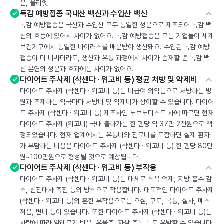
운, 올리엣
독감 예방접종 국내산 백신과 수입산 백신
독감 예방접종은 국산과 수입산 모두 동일한 성분으로 제조되어 독감 백
신의 효능에 있어서 차이가 없어요. 독감 예방접종은 모든 기업들이 세계
보건기구에서 동일한 바이러스를 배분받아 생산돼요. 수입된 독감 예방
접종이 더 비싸더라도, 생산과 유통 과정에서 차이가 존재할 뿐 독감 백
신 본연의 성분과 효과에는 차이가 없어요.
다이어트 주사제 (삭센다 · 위고비 등) 평균 처방 및 약제비
다이어트 주사제 (삭센다 · 위고비 등)는 비급여 의약품으로 처방하는 병
원과 조제하는 약국마다 처방비 및 약제비가 상이할 수 있습니다. 다이어
트 주사제 (삭센다 · 위고비 등) 제조사인 노보노디스트 사에 따르면 현재
다이어트 주사제 (위고비) 국내 출하가는 한 펜당 약 37만 2천원으로 책
정되었습니다. 현재 업계에서는 유통비와 진료비를 포함하면 실제 환자
가 부담하는 비용은 다이어트 주사제 (삭센다 · 위고비 등) 한 펜당 80만
원~100만원으로 형성될 것으로 예상됩니다.
다이어트 주사제 (삭센다 · 위고비 등) 부작용
다이어트 주사제 (삭센다 · 위고비 등)는 대체로 식욕 억제, 지방 흡수 감
소, 신진대사 촉진 등의 방식으로 작용합니다. 대표적인 다이어트 주사제
(삭센다 · 위고비 등)의 흔한 부작용으로는 오심, 구토, 복통, 설사, 메스
꺼움, 변비 등이 있습니다. 또한 다이어트 주사제 (삭센다 · 위고비 등)는
사람에 따라 알레르기 반응, 우울증, 자살 충동 등도 유발할 수 있습니다.