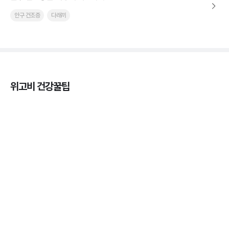
안구 건조증
다래끼
위고비 건강꿀팁
열사병 후유증, 언제까지 지켜볼까
3분 꿀팁
열사병 응급처치, 어디까지 식혀야할까?
3분 꿀팁