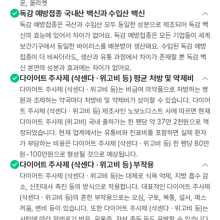
운, 올리엣
독감 예방접종 국내산 백신과 수입산 백신
독감 예방접종은 국산과 수입산 모두 동일한 성분으로 제조되어 독감 백
신의 효능에 있어서 차이가 없어요. 독감 예방접종은 모든 기업들이 세계
보건기구에서 동일한 바이러스를 배분받아 생산돼요. 수입된 독감 예방
접종이 더 비싸더라도, 생산과 유통 과정에서 차이가 존재할 뿐 독감 백
신 본연의 성분과 효과에는 차이가 없어요.
다이어트 주사제 (삭센다 · 위고비 등) 평균 처방 및 약제비
다이어트 주사제 (삭센다 · 위고비 등)는 비급여 의약품으로 처방하는 병
원과 조제하는 약국마다 처방비 및 약제비가 상이할 수 있습니다. 다이어
트 주사제 (삭센다 · 위고비 등) 제조사인 노보노디스트 사에 따르면 현재
다이어트 주사제 (위고비) 국내 출하가는 한 펜당 약 37만 2천원으로 책
정되었습니다. 현재 업계에서는 유통비와 진료비를 포함하면 실제 환자
가 부담하는 비용은 다이어트 주사제 (삭센다 · 위고비 등) 한 펜당 80만
원~100만원으로 형성될 것으로 예상됩니다.
다이어트 주사제 (삭센다 · 위고비 등) 부작용
다이어트 주사제 (삭센다 · 위고비 등)는 대체로 식욕 억제, 지방 흡수 감
소, 신진대사 촉진 등의 방식으로 작용합니다. 대표적인 다이어트 주사제
(삭센다 · 위고비 등)의 흔한 부작용으로는 오심, 구토, 복통, 설사, 메스
꺼움, 변비 등이 있습니다. 또한 다이어트 주사제 (삭센다 · 위고비 등)는
사람에 따라 알레르기 반응, 우울증, 자살 충동 등도 유발할 수 있습니다.