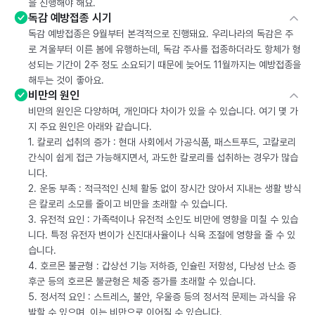
을 진행해야 해요.
독감 예방접종 시기
독감 예방접종은 9월부터 본격적으로 진행돼요. 우리나라의 독감은 주
로 겨울부터 이른 봄에 유행하는데, 독감 주사를 접종하더라도 항체가 형
성되는 기간이 2주 정도 소요되기 때문에 늦어도 11월까지는 예방접종을
해두는 것이 좋아요.
비만의 원인
비만의 원인은 다양하며, 개인마다 차이가 있을 수 있습니다. 여기 몇 가
지 주요 원인은 아래와 같습니다.
1. 칼로리 섭취의 증가 : 현대 사회에서 가공식품, 패스트푸드, 고칼로리
간식이 쉽게 접근 가능해지면서, 과도한 칼로리를 섭취하는 경우가 많습
니다.
2. 운동 부족 : 적극적인 신체 활동 없이 장시간 앉아서 지내는 생활 방식
은 칼로리 소모를 줄이고 비만을 초래할 수 있습니다.
3. 유전적 요인 : 가족력이나 유전적 소인도 비만에 영향을 미칠 수 있습
니다. 특정 유전자 변이가 신진대사율이나 식욕 조절에 영향을 줄 수 있
습니다.
4. 호르몬 불균형 : 갑상선 기능 저하증, 인슐린 저항성, 다낭성 난소 증
후군 등의 호르몬 불균형은 체중 증가를 초래할 수 있습니다.
5. 정서적 요인 : 스트레스, 불안, 우울증 등의 정서적 문제는 과식을 유
발할 수 있으며, 이는 비만으로 이어질 수 있습니다.