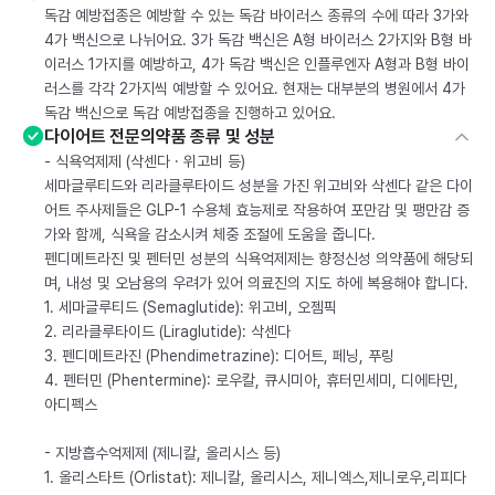
독감 예방접종은 예방할 수 있는 독감 바이러스 종류의 수에 따라 3가와
4가 백신으로 나뉘어요. 3가 독감 백신은 A형 바이러스 2가지와 B형 바
이러스 1가지를 예방하고, 4가 독감 백신은 인플루엔자 A형과 B형 바이
러스를 각각 2가지씩 예방할 수 있어요. 현재는 대부분의 병원에서 4가
독감 백신으로 독감 예방접종을 진행하고 있어요.
다이어트 전문의약품 종류 및 성분
- 식욕억제제 (삭센다 · 위고비 등)
세마글루티드와 리라클루타이드 성분을 가진 위고비와 삭센다 같은 다이
어트 주사제들은 GLP-1 수용체 효능제로 작용하여 포만감 및 팽만감 증
가와 함께, 식욕을 감소시켜 체중 조절에 도움을 줍니다.
펜디메트라진 및 펜터민 성분의 식욕억제제는 향정신성 의약품에 해당되
며, 내성 및 오남용의 우려가 있어 의료진의 지도 하에 복용해야 합니다.
1. 세마글루티드 (Semaglutide): 위고비, 오젬픽
2. 리라클루타이드 (Liraglutide): 삭센다
3. 펜디메트라진 (Phendimetrazine): 디어트, 페닝, 푸링
4. 펜터민 (Phentermine): 로우칼, 큐시미아, 휴터민세미, 디에타민,
아디펙스
- 지방흡수억제제 (제니칼, 올리시스 등)
1. 올리스타트 (Orlistat): 제니칼, 올리시스, 제니엑스,제니로우,리피다