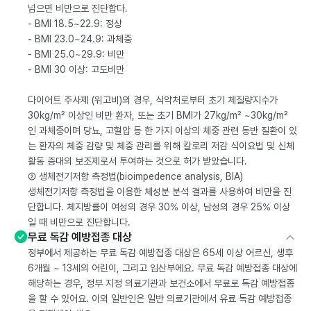
넘으면 비만으로 진단합다.
- BMI 18.5~22.9: 정상
- BMI 23.0~24.9: 과체중
- BMI 25.0~29.9: 비만
- BMI 30 이상: 고도비만
다이어트 주사제 (위고비)의 경우, 식약처로부터 초기 체질량지수가
30kg/m² 이상인 비만 환자, 또는 초기 BMI가 27kg/m² ~30kg/m²
인 과체중이며 당뇨, 고혈압 등 한 가지 이상의 체중 관련 동반 질환이 있
는 환자의 체중 감량 및 체중 관리를 위해 칼로리 저감 식이요법 및 신체
활동 증대의 보조제로서 투여하는 것으로 허가 받았습니다.
② 생체전기저항 측정법(bioimpedence analysis, BIA)
생체전기저항 측정법을 이용한 체성분 분석 결과를 사용하여 비만을 진
단합니다. 체지방률이 여성의 경우 30% 이상, 남성의 경우 25% 이상
일 때 비만으로 진단합니다.
무료 독감 예방접종 대상
정부에서 제공하는 무료 독감 예방접종 대상은 65세 이상 어르신, 생후
6개월 ~ 13세의 어린이, 그리고 임산부에요. 무료 독감 예방접종 대상에
해당하는 경우, 정부 지정 의료기관과 보건소에서 무료로 독감 예방접종
을 할 수 있어요. 이외 일반인은 일반 의료기관에서 유료 독감 예방접종