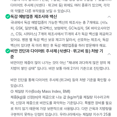
다이어트 주사제 (삭센다 · 위고비 등) 외에도 여러 종류가 있으며, 각각
의 약물은 다른 부작용을 보일 수 있습니다.
독감 예방접종 제조사와 백신
국내에서 독감 예방접종이 가능한 백신의 제조사는 총 7개에요. (사노
피, GSK, 일양약품, 한국백신, 보령제약, GC녹십자, SK 바이오사이언
스, CSL 시퀴러스) 7개의 제조사에서 11개의 4가 독감 백신을 제공하고
있어요. 병원 별 독감 백신 보유 재고가 달라서, 선호하는 제조사, 독감
백신이 있다면 꼭 미리 확인 후 독감 예방접종을 하러 방문해야 해요.
비만 진단과 다이어트 주사제 (삭센다 · 위고비 등) 처방 기
준
비만이란 체중이 많이 나가는 것이 아닌 “체내에 과다하게 많은 양의 체
지방이 쌓인 상태” 입니다. 비만 보통 아래 2가지 기준으로 진단합니다.
비만 진단을 통해 다이어트 주사제 (위고비) 등의 처방 기준을 확인할 수
있습니다.
① 체질량 지수(Body Mass Index, BMI)
체중(kg)을 신장(m)의 제곱으로 나눈 값 (kg/m²)을 체질량 지수라고하
며, 신장과 체중으로 비만도를 파악하는 기준입니다. 특별한 장비를 필요
로 하지 않기 때문에 가장 보편적으로 사용됩니다. 다만 근육과 지방량을
구분하지 못하는 단점이 있습니다. 우리나라에서는 체질량 지수가 25를