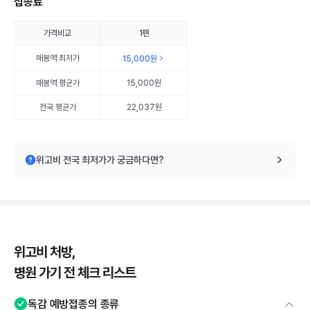
접종료
가격비교
1펜
매봉역
최저가
15,000원
매봉역
평균가
15,000원
전국 평균가
22,037원
위고비 전국 최저가가 궁금하다면?
위고비 처방,
병원 가기 전 체크 리스트
독감 예방접종의 종류