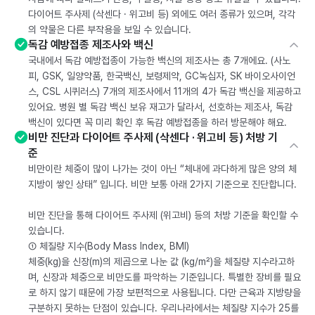
다이어트 주사제 (삭센다 · 위고비 등) 외에도 여러 종류가 있으며, 각각
의 약물은 다른 부작용을 보일 수 있습니다.
독감 예방접종 제조사와 백신
국내에서 독감 예방접종이 가능한 백신의 제조사는 총 7개에요. (사노
피, GSK, 일양약품, 한국백신, 보령제약, GC녹십자, SK 바이오사이언
스, CSL 시퀴러스) 7개의 제조사에서 11개의 4가 독감 백신을 제공하고
있어요. 병원 별 독감 백신 보유 재고가 달라서, 선호하는 제조사, 독감
백신이 있다면 꼭 미리 확인 후 독감 예방접종을 하러 방문해야 해요.
비만 진단과 다이어트 주사제 (삭센다 · 위고비 등) 처방 기
준
비만이란 체중이 많이 나가는 것이 아닌 “체내에 과다하게 많은 양의 체
지방이 쌓인 상태” 입니다. 비만 보통 아래 2가지 기준으로 진단합니다.
비만 진단을 통해 다이어트 주사제 (위고비) 등의 처방 기준을 확인할 수
있습니다.
① 체질량 지수(Body Mass Index, BMI)
체중(kg)을 신장(m)의 제곱으로 나눈 값 (kg/m²)을 체질량 지수라고하
며, 신장과 체중으로 비만도를 파악하는 기준입니다. 특별한 장비를 필요
로 하지 않기 때문에 가장 보편적으로 사용됩니다. 다만 근육과 지방량을
구분하지 못하는 단점이 있습니다. 우리나라에서는 체질량 지수가 25를