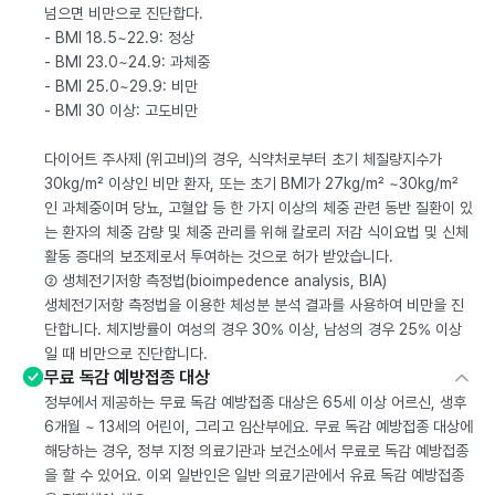
넘으면 비만으로 진단합다.
- BMI 18.5~22.9: 정상
- BMI 23.0~24.9: 과체중
- BMI 25.0~29.9: 비만
- BMI 30 이상: 고도비만
다이어트 주사제 (위고비)의 경우, 식약처로부터 초기 체질량지수가
30kg/m² 이상인 비만 환자, 또는 초기 BMI가 27kg/m² ~30kg/m²
인 과체중이며 당뇨, 고혈압 등 한 가지 이상의 체중 관련 동반 질환이 있
는 환자의 체중 감량 및 체중 관리를 위해 칼로리 저감 식이요법 및 신체
활동 증대의 보조제로서 투여하는 것으로 허가 받았습니다.
② 생체전기저항 측정법(bioimpedence analysis, BIA)
생체전기저항 측정법을 이용한 체성분 분석 결과를 사용하여 비만을 진
단합니다. 체지방률이 여성의 경우 30% 이상, 남성의 경우 25% 이상
일 때 비만으로 진단합니다.
무료 독감 예방접종 대상
정부에서 제공하는 무료 독감 예방접종 대상은 65세 이상 어르신, 생후
6개월 ~ 13세의 어린이, 그리고 임산부에요. 무료 독감 예방접종 대상에
해당하는 경우, 정부 지정 의료기관과 보건소에서 무료로 독감 예방접종
을 할 수 있어요. 이외 일반인은 일반 의료기관에서 유료 독감 예방접종