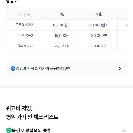
접종료
가격비교
1펜
2펜
구로역
최저가
15,000원
30,000원
45
구로역
평균가
15,000원
30,000원
45
전국 평균가
22,037원
38,432원
56
위고비 전국 최저가가 궁금하다면?
위고비 처방,
병원 가기 전 체크 리스트
독감 예방접종의 종류