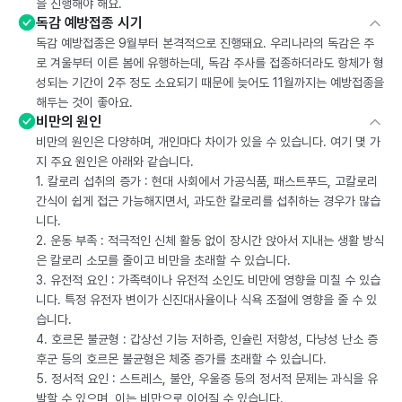
을 진행해야 해요.
독감 예방접종 시기
독감 예방접종은 9월부터 본격적으로 진행돼요. 우리나라의 독감은 주
로 겨울부터 이른 봄에 유행하는데, 독감 주사를 접종하더라도 항체가 형
성되는 기간이 2주 정도 소요되기 때문에 늦어도 11월까지는 예방접종을
해두는 것이 좋아요.
비만의 원인
비만의 원인은 다양하며, 개인마다 차이가 있을 수 있습니다. 여기 몇 가
지 주요 원인은 아래와 같습니다.
1. 칼로리 섭취의 증가 : 현대 사회에서 가공식품, 패스트푸드, 고칼로리
간식이 쉽게 접근 가능해지면서, 과도한 칼로리를 섭취하는 경우가 많습
니다.
2. 운동 부족 : 적극적인 신체 활동 없이 장시간 앉아서 지내는 생활 방식
은 칼로리 소모를 줄이고 비만을 초래할 수 있습니다.
3. 유전적 요인 : 가족력이나 유전적 소인도 비만에 영향을 미칠 수 있습
니다. 특정 유전자 변이가 신진대사율이나 식욕 조절에 영향을 줄 수 있
습니다.
4. 호르몬 불균형 : 갑상선 기능 저하증, 인슐린 저항성, 다낭성 난소 증
후군 등의 호르몬 불균형은 체중 증가를 초래할 수 있습니다.
5. 정서적 요인 : 스트레스, 불안, 우울증 등의 정서적 문제는 과식을 유
발할 수 있으며, 이는 비만으로 이어질 수 있습니다.