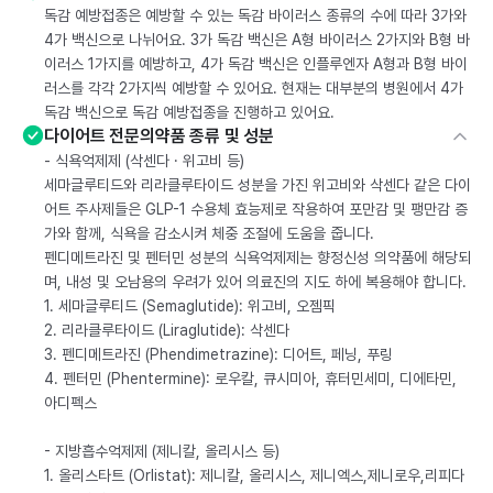
독감 예방접종은 예방할 수 있는 독감 바이러스 종류의 수에 따라 3가와
4가 백신으로 나뉘어요. 3가 독감 백신은 A형 바이러스 2가지와 B형 바
이러스 1가지를 예방하고, 4가 독감 백신은 인플루엔자 A형과 B형 바이
러스를 각각 2가지씩 예방할 수 있어요. 현재는 대부분의 병원에서 4가
독감 백신으로 독감 예방접종을 진행하고 있어요.
다이어트 전문의약품 종류 및 성분
- 식욕억제제 (삭센다 · 위고비 등)
세마글루티드와 리라클루타이드 성분을 가진 위고비와 삭센다 같은 다이
어트 주사제들은 GLP-1 수용체 효능제로 작용하여 포만감 및 팽만감 증
가와 함께, 식욕을 감소시켜 체중 조절에 도움을 줍니다.
펜디메트라진 및 펜터민 성분의 식욕억제제는 향정신성 의약품에 해당되
며, 내성 및 오남용의 우려가 있어 의료진의 지도 하에 복용해야 합니다.
1. 세마글루티드 (Semaglutide): 위고비, 오젬픽
2. 리라클루타이드 (Liraglutide): 삭센다
3. 펜디메트라진 (Phendimetrazine): 디어트, 페닝, 푸링
4. 펜터민 (Phentermine): 로우칼, 큐시미아, 휴터민세미, 디에타민,
아디펙스
- 지방흡수억제제 (제니칼, 올리시스 등)
1. 올리스타트 (Orlistat): 제니칼, 올리시스, 제니엑스,제니로우,리피다