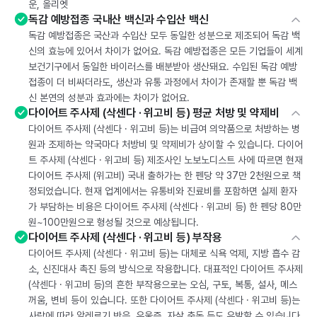
운, 올리엣
독감 예방접종 국내산 백신과 수입산 백신
독감 예방접종은 국산과 수입산 모두 동일한 성분으로 제조되어 독감 백
신의 효능에 있어서 차이가 없어요. 독감 예방접종은 모든 기업들이 세계
보건기구에서 동일한 바이러스를 배분받아 생산돼요. 수입된 독감 예방
접종이 더 비싸더라도, 생산과 유통 과정에서 차이가 존재할 뿐 독감 백
신 본연의 성분과 효과에는 차이가 없어요.
다이어트 주사제 (삭센다 · 위고비 등) 평균 처방 및 약제비
다이어트 주사제 (삭센다 · 위고비 등)는 비급여 의약품으로 처방하는 병
원과 조제하는 약국마다 처방비 및 약제비가 상이할 수 있습니다. 다이어
트 주사제 (삭센다 · 위고비 등) 제조사인 노보노디스트 사에 따르면 현재
다이어트 주사제 (위고비) 국내 출하가는 한 펜당 약 37만 2천원으로 책
정되었습니다. 현재 업계에서는 유통비와 진료비를 포함하면 실제 환자
가 부담하는 비용은 다이어트 주사제 (삭센다 · 위고비 등) 한 펜당 80만
원~100만원으로 형성될 것으로 예상됩니다.
다이어트 주사제 (삭센다 · 위고비 등) 부작용
다이어트 주사제 (삭센다 · 위고비 등)는 대체로 식욕 억제, 지방 흡수 감
소, 신진대사 촉진 등의 방식으로 작용합니다. 대표적인 다이어트 주사제
(삭센다 · 위고비 등)의 흔한 부작용으로는 오심, 구토, 복통, 설사, 메스
꺼움, 변비 등이 있습니다. 또한 다이어트 주사제 (삭센다 · 위고비 등)는
사람에 따라 알레르기 반응, 우울증, 자살 충동 등도 유발할 수 있습니다.