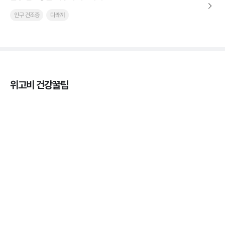
안구 건조증
다래끼
위고비 건강꿀팁
열사병 후유증, 언제까지 지켜볼까
3분 꿀팁
열사병 응급처치, 어디까지 식혀야할까?
3분 꿀팁