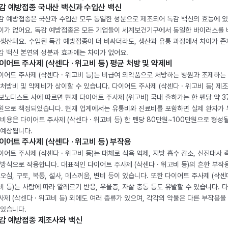
감 예방접종 국내산 백신과 수입산 백신
감 예방접종은 국산과 수입산 모두 동일한 성분으로 제조되어 독감 백신의 효능에 
이가 없어요. 독감 예방접종은 모든 기업들이 세계보건기구에서 동일한 바이러스를
 생산돼요. 수입된 독감 예방접종이 더 비싸더라도, 생산과 유통 과정에서 차이가 존
감 백신 본연의 성분과 효과에는 차이가 없어요.
이어트 주사제 (삭센다 · 위고비 등) 평균 처방 및 약제비
이어트 주사제 (삭센다 · 위고비 등)는 비급여 의약품으로 처방하는 병원과 조제하는
 처방비 및 약제비가 상이할 수 있습니다. 다이어트 주사제 (삭센다 · 위고비 등) 제
보노디스트 사에 따르면 현재 다이어트 주사제 (위고비) 국내 출하가는 한 펜당 약 3
원으로 책정되었습니다. 현재 업계에서는 유통비와 진료비를 포함하면 실제 환자가
 비용은 다이어트 주사제 (삭센다 · 위고비 등) 한 펜당 80만원~100만원으로 형성
 예상됩니다.
이어트 주사제 (삭센다 · 위고비 등) 부작용
이어트 주사제 (삭센다 · 위고비 등)는 대체로 식욕 억제, 지방 흡수 감소, 신진대사 
 방식으로 작용합니다. 대표적인 다이어트 주사제 (삭센다 · 위고비 등)의 흔한 부작
 오심, 구토, 복통, 설사, 메스꺼움, 변비 등이 있습니다. 또한 다이어트 주사제 (삭센다
비 등)는 사람에 따라 알레르기 반응, 우울증, 자살 충동 등도 유발할 수 있습니다. 
사제 (삭센다 · 위고비 등) 외에도 여러 종류가 있으며, 각각의 약물은 다른 부작용을
 있습니다.
감 예방접종 제조사와 백신