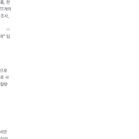
품, 한
11개의
제조사,
태” 입
중으로
로 사
체질량
 비만
 이상