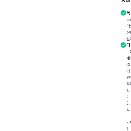
독
독
어
신
원
다
-
세
G
에
펜
우
1
2.
3.
4
-
1