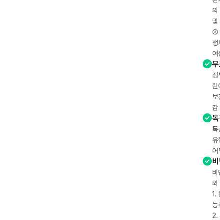
의
및
② 
생
여
무
정
린
보
감
독
독
유
어
비
비
와
1
능
2