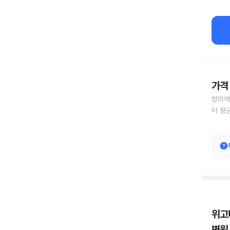
가격 
방이역
터 평
위고
병원