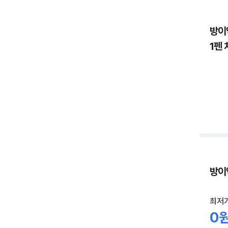
방이
1펜 
방이역
최저
0