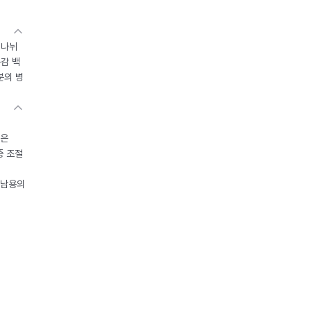
 나뉘
독감 백
분의 병
들은
중 조절
오남용의