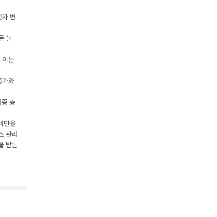
전자 변
몬 불
, 이는
 증가와
체중 증
 비만을
스 관리
을 받는