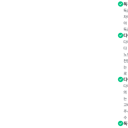
독
독
차
아
독
다
다
다
노
천
는
로
다
다
의
는
고
주
수
독