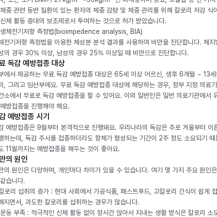
 체중 관련 동반 질환이 있는 환자의 체중 감량 및 체중 관리를 위해 칼로리 저감 식
 신체 활동 증대의 보조제로서 투여하는 것으로 허가 받았습니다.
생체전기저항 측정법(bioimpedence analysis, BIA)
체전기저항 측정법을 이용한 체성분 분석 결과를 사용하여 비만을 진단합니다. 체
성의 경우 30% 이상, 남성의 경우 25% 이상일 때 비만으로 진단합니다.
료 독감 예방접종 대상
부에서 제공하는 무료 독감 예방접종 대상은 65세 이상 어르신, 생후 6개월 ~ 13세
이, 그리고 임산부에요. 무료 독감 예방접종 대상에 해당하는 경우, 정부 지정 의료
건소에서 무료로 독감 예방접종을 할 수 있어요. 이외 일반인은 일반 의료기관에서 
 예방접종을 진행해야 해요.
감 예방접종 시기
감 예방접종은 9월부터 본격적으로 진행돼요. 우리나라의 독감은 주로 겨울부터 이
행하는데, 독감 주사를 접종하더라도 항체가 형성되는 기간이 2주 정도 소요되기 때
도 11월까지는 예방접종을 해두는 것이 좋아요.
만의 원인
만의 원인은 다양하며, 개인마다 차이가 있을 수 있습니다. 여기 몇 가지 주요 원인은
 같습니다.
. 칼로리 섭취의 증가 : 현대 사회에서 가공식품, 패스트푸드, 고칼로리 간식이 쉽게 
해지면서, 과도한 칼로리를 섭취하는 경우가 많습니다.
. 운동 부족 : 적극적인 신체 활동 없이 장시간 앉아서 지내는 생활 방식은 칼로리 소