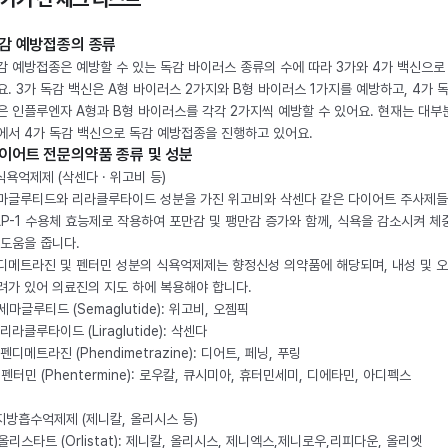
감 예방접종의 종류
감 예방접종은 예방할 수 있는 독감 바이러스 종류의 수에 따라 3가와 4가 백신으로
요. 3가 독감 백신은 A형 바이러스 2가지와 B형 바이러스 1가지를 예방하고, 4가 
은 인플루엔자 A형과 B형 바이러스를 각각 2가지씩 예방할 수 있어요. 현재는 대부
에서 4가 독감 백신으로 독감 예방접종을 진행하고 있어요.
이어트 전문의약품 종류 및 성분
 식욕억제제 (삭센다 · 위고비 등)
마글루티드와 리라클루타이드 성분을 가진 위고비와 삭센다 같은 다이어트 주사제
LP-1 수용체 효능제로 작용하여 포만감 및 팽만감 증가와 함께, 식욕을 감소시켜 체
 도움을 줍니다.
디메트라진 및 펜터민 성분의 식욕억제제는 향정신성 의약품에 해당되며, 내성 및 
려가 있어 의료진의 지도 하에 복용해야 합니다.
. 세마글루티드 (Semaglutide): 위고비, 오젬픽
 리라클루타이드 (Liraglutide): 삭센다
 펜디메트라진 (Phendimetrazine): 디어트, 페닝, 푸링
. 펜터민 (Phentermine): 로우칼, 큐시미아, 휴터민세미, 디에타민, 아디펙스
 지방흡수억제제 (제니칼, 올리시스 등)
. 올리스타트 (Orlistat): 제니칼, 올리시스, 제니엑스,제니로우,리피다운, 올리엣