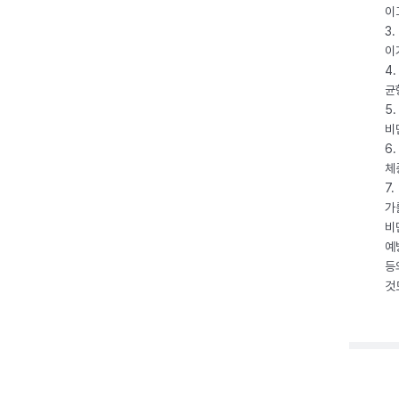
이
3
이
4
균
5
비
6
체
7
가
비
예
등
것