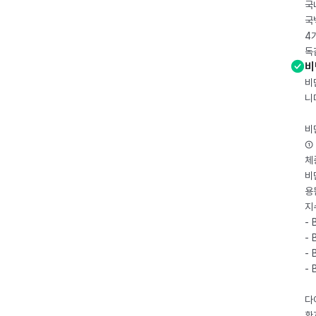
국
국
4
독
비
비
니
비
① 
체
비
용
지
- 
- 
- 
-
다
환