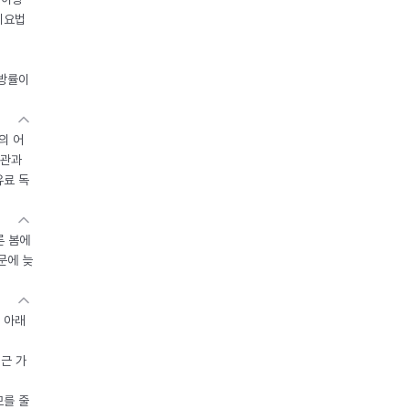
이요법
지방률이
의 어
기관과
유료 독
른 봄에
문에 늦
 아래
접근 가
모를 줄