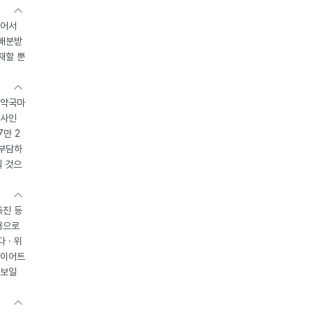
있어서
 배분받
재할 뿐
 약국마
조사인
7만 2
 부담하
될 것으
촉진 등
용으로
 · 위
다이어트
 보일