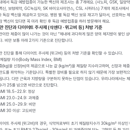
내에서 독감 예방접종이 가능한 백신의 제조사는 총 7개에요. (사노피, GSK, 일양약
백신, 보령제약, GC녹십자, SK 바이오사이언스, CSL 시퀴러스) 7개의 제조사에서 
가 독감 백신을 제공하고 있어요. 병원 별 독감 백신 보유 재고가 달라서, 선호하는 
감 백신이 있다면 꼭 미리 확인 후 독감 예방접종을 하러 방문해야 해요.
만 진단과 다이어트 주사제 (삭센다 · 위고비 등) 처방 기준
만이란 체중이 많이 나가는 것이 아닌 “체내에 과다하게 많은 양의 체지방이 쌓인 상
다. 비만 보통 아래 2가지 기준으로 진단합니다.
만 진단을 통해 다이어트 주사제 (위고비) 등의 처방 기준을 확인할 수 있습니다.
체질량 지수(Body Mass Index, BMI)
중(kg)을 신장(m)의 제곱으로 나눈 값 (kg/m²)을 체질량 지수라고하며, 신장과 체
만도를 파악하는 기준입니다. 특별한 장비를 필요로 하지 않기 때문에 가장 보편적으
됩니다. 다만 근육과 지방량을 구분하지 못하는 단점이 있습니다. 우리나라에서는 
수가 25를 넘으면 비만으로 진단합다.
BMI 18.5~22.9: 정상
BMI 23.0~24.9: 과체중
BMI 25.0~29.9: 비만
 BMI 30 이상: 고도비만
이어트 주사제 (위고비)의 경우, 식약처로부터 초기 체질량지수가 30kg/m² 이상인
자, 또는 초기 BMI가 27kg/m² ~30kg/m² 인 과체중이며 당뇨, 고혈압 등 한 가지