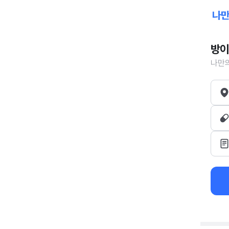
방이
나만의