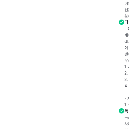
어
신
원
다
-
세
G
에
펜
우
1
2.
3.
4
-
1
독
독
차