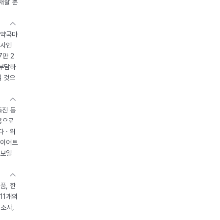
재할 뿐
 약국마
조사인
7만 2
 부담하
될 것으
촉진 등
용으로
 · 위
다이어트
 보일
품, 한
11개의
제조사,