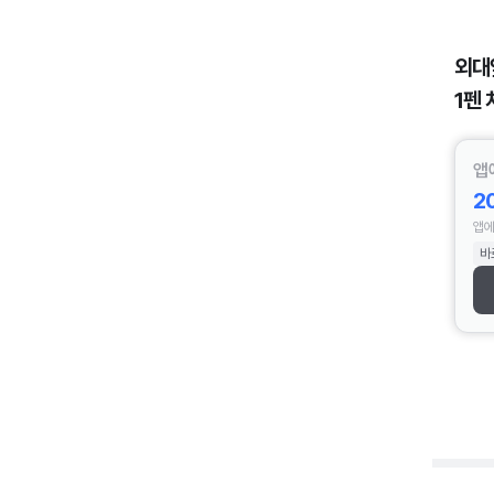
외대
1펜 
앱
2
앱에
바