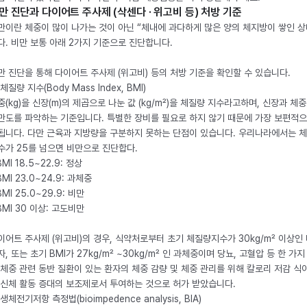
만 진단과 다이어트 주사제 (삭센다 · 위고비 등) 처방 기준
만이란 체중이 많이 나가는 것이 아닌 “체내에 과다하게 많은 양의 체지방이 쌓인 상
다. 비만 보통 아래 2가지 기준으로 진단합니다.
만 진단을 통해 다이어트 주사제 (위고비) 등의 처방 기준을 확인할 수 있습니다.
체질량 지수(Body Mass Index, BMI)
중(kg)을 신장(m)의 제곱으로 나눈 값 (kg/m²)을 체질량 지수라고하며, 신장과 체
만도를 파악하는 기준입니다. 특별한 장비를 필요로 하지 않기 때문에 가장 보편적으
됩니다. 다만 근육과 지방량을 구분하지 못하는 단점이 있습니다. 우리나라에서는 
수가 25를 넘으면 비만으로 진단합다.
BMI 18.5~22.9: 정상
BMI 23.0~24.9: 과체중
BMI 25.0~29.9: 비만
 BMI 30 이상: 고도비만
이어트 주사제 (위고비)의 경우, 식약처로부터 초기 체질량지수가 30kg/m² 이상인
자, 또는 초기 BMI가 27kg/m² ~30kg/m² 인 과체중이며 당뇨, 고혈압 등 한 가지
 체중 관련 동반 질환이 있는 환자의 체중 감량 및 체중 관리를 위해 칼로리 저감 식
 신체 활동 증대의 보조제로서 투여하는 것으로 허가 받았습니다.
생체전기저항 측정법(bioimpedence analysis, BIA)