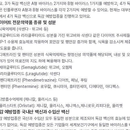
요. 3가 독감 백신은 A형 바이러스 2가지와 B형 바이러스 1가지를 예방하고, 4가 
은 인플루엔자 A형과 B형 바이러스를 각각 2가지씩 예방할 수 있어요. 현재는 대부
에서 4가 독감 백신으로 독감 예방접종을 진행하고 있어요.
이어트 전문의약품 종류 및 성분
 식욕억제제 (삭센다 · 위고비 등)
마글루티드와 리라클루타이드 성분을 가진 위고비와 삭센다 같은 다이어트 주사제
LP-1 수용체 효능제로 작용하여 포만감 및 팽만감 증가와 함께, 식욕을 감소시켜 체
 도움을 줍니다.
디메트라진 및 펜터민 성분의 식욕억제제는 향정신성 의약품에 해당되며, 내성 및 
려가 있어 의료진의 지도 하에 복용해야 합니다.
. 세마글루티드 (Semaglutide): 위고비, 오젬픽
 리라클루타이드 (Liraglutide): 삭센다
 펜디메트라진 (Phendimetrazine): 디어트, 페닝, 푸링
. 펜터민 (Phentermine): 로우칼, 큐시미아, 휴터민세미, 디에타민, 아디펙스
 지방흡수억제제 (제니칼, 올리시스 등)
. 올리스타트 (Orlistat): 제니칼, 올리시스, 제니엑스,제니로우,리피다운, 올리엣
감 예방접종 국내산 백신과 수입산 백신
감 예방접종은 국산과 수입산 모두 동일한 성분으로 제조되어 독감 백신의 효능에 
이가 없어요. 독감 예방접종은 모든 기업들이 세계보건기구에서 동일한 바이러스를