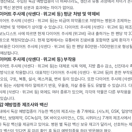
 생산돼요. 수입된 독감 예방접종이 더 비싸더라도, 생산과 유통 과정에서 차이가 존
감 백신 본연의 성분과 효과에는 차이가 없어요.
이어트 주사제 (삭센다 · 위고비 등) 평균 처방 및 약제비
이어트 주사제 (삭센다 · 위고비 등)는 비급여 의약품으로 처방하는 병원과 조제하는
 처방비 및 약제비가 상이할 수 있습니다. 다이어트 주사제 (삭센다 · 위고비 등) 제
보노디스트 사에 따르면 현재 다이어트 주사제 (위고비) 국내 출하가는 한 펜당 약 3
원으로 책정되었습니다. 현재 업계에서는 유통비와 진료비를 포함하면 실제 환자가
 비용은 다이어트 주사제 (삭센다 · 위고비 등) 한 펜당 80만원~100만원으로 형성
 예상됩니다.
이어트 주사제 (삭센다 · 위고비 등) 부작용
이어트 주사제 (삭센다 · 위고비 등)는 대체로 식욕 억제, 지방 흡수 감소, 신진대사 
 방식으로 작용합니다. 대표적인 다이어트 주사제 (삭센다 · 위고비 등)의 흔한 부작
 오심, 구토, 복통, 설사, 메스꺼움, 변비 등이 있습니다. 또한 다이어트 주사제 (삭센다
비 등)는 사람에 따라 알레르기 반응, 우울증, 자살 충동 등도 유발할 수 있습니다. 
사제 (삭센다 · 위고비 등) 외에도 여러 종류가 있으며, 각각의 약물은 다른 부작용을
 있습니다.
감 예방접종 제조사와 백신
내에서 독감 예방접종이 가능한 백신의 제조사는 총 7개에요. (사노피, GSK, 일양약
백신, 보령제약, GC녹십자, SK 바이오사이언스, CSL 시퀴러스) 7개의 제조사에서 
가 독감 백신을 제공하고 있어요. 병원 별 독감 백신 보유 재고가 달라서, 선호하는 
감 백신이 있다면 꼭 미리 확인 후 독감 예방접종을 하러 방문해야 해요.