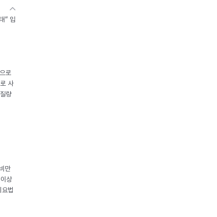
태” 입
중으로
로 사
체질량
 비만
 이상
이요법