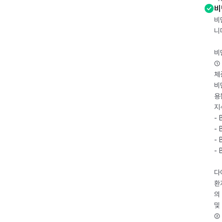
비
비
니
비
① 
체
비
용
지
- 
- 
- 
-
다
환
의
및
② 