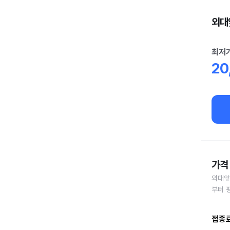
외대앞
최저
20
가격 
외대앞
부터 
접종