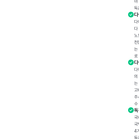
아
독
다
다
다
노
천
는
로
다
다
의
는
고
주
수
독
국
국
4
독