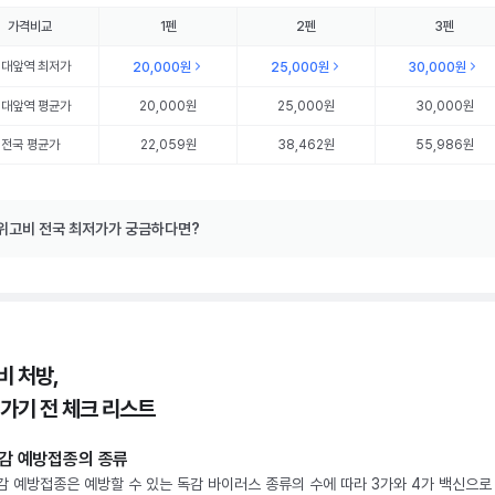
가격비교
1펜
2펜
3펜
외대앞역
최저가
20,000원
25,000원
30,000원
외대앞역
평균가
20,000원
25,000원
30,000원
전국 평균가
22,059원
38,462원
55,986원
위고비 전국 최저가가 궁금하다면?
비 처방,
 가기 전 체크 리스트
감 예방접종의 종류
감 예방접종은 예방할 수 있는 독감 바이러스 종류의 수에 따라 3가와 4가 백신으로