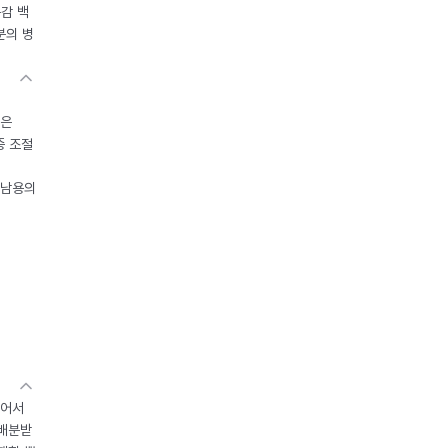
독감 백
분의 병
들은
중 조절
오남용의
있어서
 배분받