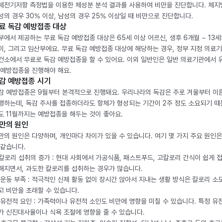
체전기저항 측정법을 이용한 체성분 분석 결과를 사용하여 비만을 진단합니다. 체
성의 경우 30% 이상, 남성의 경우 25% 이상일 때 비만으로 진단합니다.
료 독감 예방접종 대상
부에서 제공하는 무료 독감 예방접종 대상은 65세 이상 어르신, 생후 6개월 ~ 13세
이, 그리고 임산부에요. 무료 독감 예방접종 대상에 해당하는 경우, 정부 지정 의료
건소에서 무료로 독감 예방접종을 할 수 있어요. 이외 일반인은 일반 의료기관에서 
 예방접종을 진행해야 해요.
감 예방접종 시기
감 예방접종은 9월부터 본격적으로 진행돼요. 우리나라의 독감은 주로 겨울부터 이
행하는데, 독감 주사를 접종하더라도 항체가 형성되는 기간이 2주 정도 소요되기 때
도 11월까지는 예방접종을 해두는 것이 좋아요.
만의 원인
만의 원인은 다양하며, 개인마다 차이가 있을 수 있습니다. 여기 몇 가지 주요 원인은
 같습니다.
. 칼로리 섭취의 증가 : 현대 사회에서 가공식품, 패스트푸드, 고칼로리 간식이 쉽게 
해지면서, 과도한 칼로리를 섭취하는 경우가 많습니다.
. 운동 부족 : 적극적인 신체 활동 없이 장시간 앉아서 지내는 생활 방식은 칼로리 소
고 비만을 초래할 수 있습니다.
. 유전적 요인 : 가족력이나 유전적 소인도 비만에 영향을 미칠 수 있습니다. 특정 유
가 신진대사율이나 식욕 조절에 영향을 줄 수 있습니다.