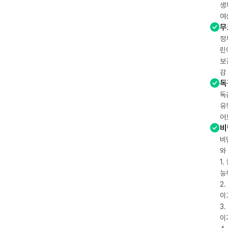
생
여
무
정
린
보
감
독
독
유
어
비
비
와
1
능
2
이
3
이