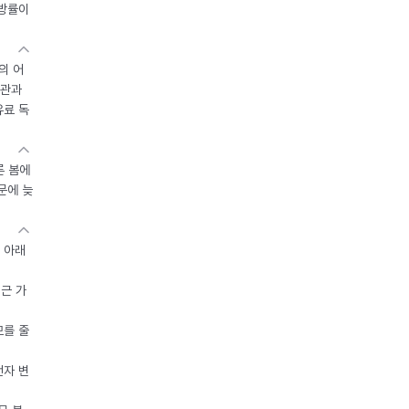
지방률이
의 어
기관과
유료 독
른 봄에
문에 늦
 아래
접근 가
모를 줄
전자 변