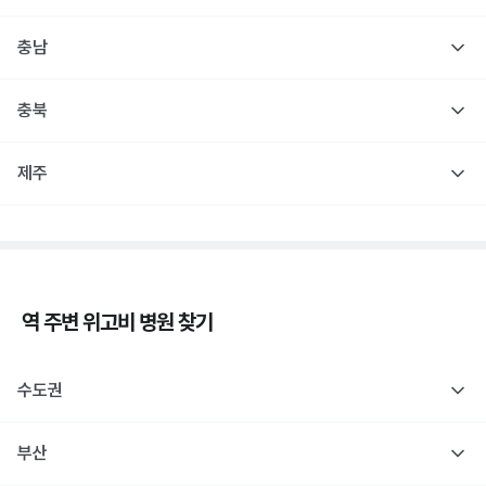
충남
충북
제주
역 주변
위고비
병원 찾기
수도권
부산