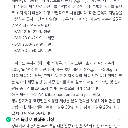
체중(kg)을 신장(m)의 제곱으로 나눈 값 (kg/m²)을 체질량 지수라고하
며, 신장과 체중으로 비만도를 파악하는 기준입니다. 특별한 장비를 필요
로 하지 않기 때문에 가장 보편적으로 사용됩니다. 다만 근육과 지방량을
구분하지 못하는 단점이 있습니다. 우리나라에서는 체질량 지수가 25를
넘으면 비만으로 진단합다.
- BMI 18.5~22.9: 정상
- BMI 23.0~24.9: 과체중
- BMI 25.0~29.9: 비만
- BMI 30 이상: 고도비만
다이어트 주사제 (위고비)의 경우, 식약처로부터 초기 체질량지수가
30kg/m² 이상인 비만 환자, 또는 초기 BMI가 27kg/m² ~30kg/m²
인 과체중이며 당뇨, 고혈압 등 한 가지 이상의 체중 관련 동반 질환이 있
는 환자의 체중 감량 및 체중 관리를 위해 칼로리 저감 식이요법 및 신체
활동 증대의 보조제로서 투여하는 것으로 허가 받았습니다.
② 생체전기저항 측정법(bioimpedence analysis, BIA)
생체전기저항 측정법을 이용한 체성분 분석 결과를 사용하여 비만을 진
단합니다. 체지방률이 여성의 경우 30% 이상, 남성의 경우 25% 이상
일 때 비만으로 진단합니다.
무료 독감 예방접종 대상
정부에서 제공하는 무료 독감 예방접종 대상은 65세 이상 어르신, 생후