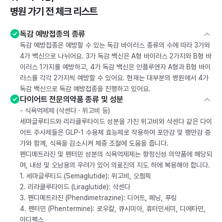
병원 가기 전 체크 리스트
독감 예방접종의 종류
독감 예방접종은 예방할 수 있는 독감 바이러스 종류의 수에 따라 3가와
4가 백신으로 나뉘어요. 3가 독감 백신은 A형 바이러스 2가지와 B형 바
이러스 1가지를 예방하고, 4가 독감 백신은 인플루엔자 A형과 B형 바이
러스를 각각 2가지씩 예방할 수 있어요. 현재는 대부분의 병원에서 4가
독감 백신으로 독감 예방접종을 진행하고 있어요.
다이어트 전문의약품 종류 및 성분
- 식욕억제제 (삭센다 · 위고비 등)
세마글루티드와 리라클루타이드 성분을 가진 위고비와 삭센다 같은 다이
어트 주사제들은 GLP-1 수용체 효능제로 작용하여 포만감 및 팽만감 증
가와 함께, 식욕을 감소시켜 체중 조절에 도움을 줍니다.
펜디메트라진 및 펜터민 성분의 식욕억제제는 향정신성 의약품에 해당되
며, 내성 및 오남용의 우려가 있어 의료진의 지도 하에 복용해야 합니다.
1. 세마글루티드 (Semaglutide): 위고비, 오젬픽
2. 리라클루타이드 (Liraglutide): 삭센다
3. 펜디메트라진 (Phendimetrazine): 디어트, 페닝, 푸링
4. 펜터민 (Phentermine): 로우칼, 큐시미아, 휴터민세미, 디에타민,
아디펙스