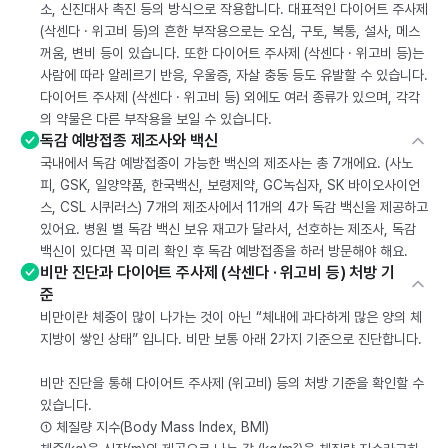
소, 신진대사 촉진 등의 방식으로 작용합니다. 대표적인 다이어트 주사제
(삭센다 · 위고비 등)의 흔한 부작용으로는 오심, 구토, 복통, 설사, 메스
꺼움, 변비 등이 있습니다. 또한 다이어트 주사제 (삭센다 · 위고비 등)는
사람에 따라 알레르기 반응, 우울증, 자살 충동 등도 유발할 수 있습니다.
다이어트 주사제 (삭센다 · 위고비 등) 외에도 여러 종류가 있으며, 각각
의 약물은 다른 부작용을 보일 수 있습니다.
독감 예방접종 제조사와 백신
국내에서 독감 예방접종이 가능한 백신의 제조사는 총 7개에요. (사노
피, GSK, 일양약품, 한국백신, 보령제약, GC녹십자, SK 바이오사이언
스, CSL 시퀴러스) 7개의 제조사에서 11개의 4가 독감 백신을 제공하고
있어요. 병원 별 독감 백신 보유 재고가 달라서, 선호하는 제조사, 독감
백신이 있다면 꼭 미리 확인 후 독감 예방접종을 하러 방문해야 해요.
비만 진단과 다이어트 주사제 (삭센다 · 위고비 등) 처방 기
준
비만이란 체중이 많이 나가는 것이 아닌 “체내에 과다하게 많은 양의 체
지방이 쌓인 상태” 입니다. 비만 보통 아래 2가지 기준으로 진단합니다.
비만 진단을 통해 다이어트 주사제 (위고비) 등의 처방 기준을 확인할 수
있습니다.
① 체질량 지수(Body Mass Index, BMI)