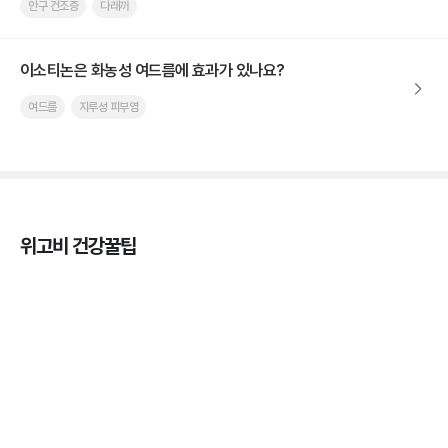
안구 건조증
다래끼
이소티논은 화농성 여드름에 효과가 있나요?
여드름
지루성 피부염
위고비 건강꿀팁
마운자로 효과, 언제부터 나타날까?
3분 꿀팁 ㆍ #마운자로
마운자로 온누리상품권으로 결제 가능한가요? — 최
저가 처방 꿀팁