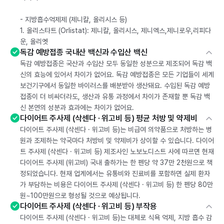
- 지방흡수억제제 (제니칼, 올리시스 등)
1. 올리스타트 (Orlistat): 제니칼, 올리시스, 제니엑스,제니로우,리피다
운, 올리엣
독감 예방접종 국내산 백신과 수입산 백신
독감 예방접종은 국산과 수입산 모두 동일한 성분으로 제조되어 독감 백
신의 효능에 있어서 차이가 없어요. 독감 예방접종은 모든 기업들이 세계
보건기구에서 동일한 바이러스를 배분받아 생산돼요. 수입된 독감 예방
접종이 더 비싸더라도, 생산과 유통 과정에서 차이가 존재할 뿐 독감 백
신 본연의 성분과 효과에는 차이가 없어요.
다이어트 주사제 (삭센다 · 위고비 등) 평균 처방 및 약제비
다이어트 주사제 (삭센다 · 위고비 등)는 비급여 의약품으로 처방하는 병
원과 조제하는 약국마다 처방비 및 약제비가 상이할 수 있습니다. 다이어
트 주사제 (삭센다 · 위고비 등) 제조사인 노보노디스트 사에 따르면 현재
다이어트 주사제 (위고비) 국내 출하가는 한 펜당 약 37만 2천원으로 책
정되었습니다. 현재 업계에서는 유통비와 진료비를 포함하면 실제 환자
가 부담하는 비용은 다이어트 주사제 (삭센다 · 위고비 등) 한 펜당 80만
원~100만원으로 형성될 것으로 예상됩니다.
다이어트 주사제 (삭센다 · 위고비 등) 부작용
다이어트 주사제 (삭센다 · 위고비 등)는 대체로 식욕 억제, 지방 흡수 감