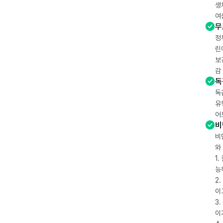
생
여
무
정
린
보
감
독
독
유
어
비
비
와
1
능
2
이
3
이