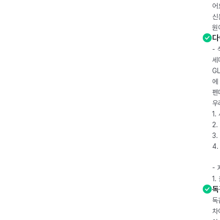
어
신
원
다
-
세
G
에
펜
우
1
2.
3.
4
-
1
독
독
차