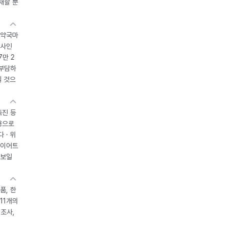
재할 뿐
 약국마
조사인
7만 2
 부담하
될 것으
촉진 등
용으로
 · 위
다이어트
 보일
품, 한
11개의
제조사,