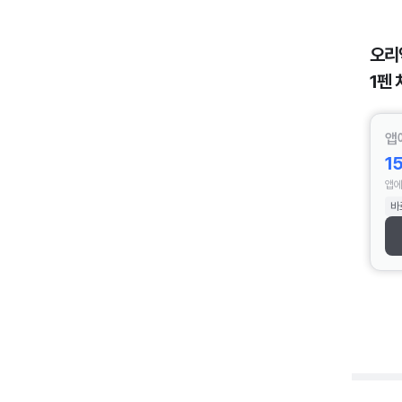
오리
1펜 
앱
1
앱에
바