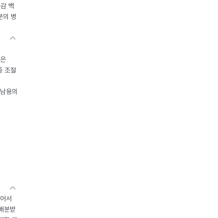
독감 백
분의 병
들은
중 조절
오남용의
있어서
 배분받