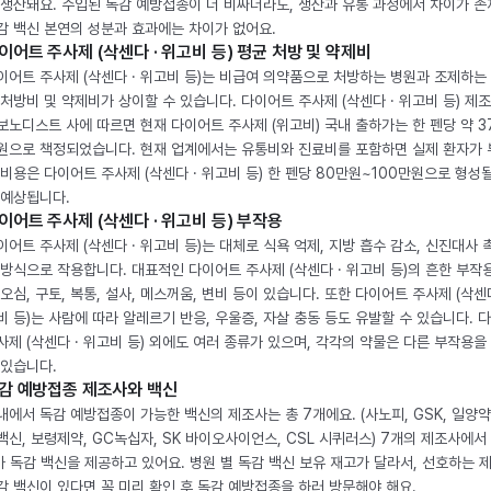
 생산돼요. 수입된 독감 예방접종이 더 비싸더라도, 생산과 유통 과정에서 차이가 존
감 백신 본연의 성분과 효과에는 차이가 없어요.
이어트 주사제 (삭센다 · 위고비 등) 평균 처방 및 약제비
이어트 주사제 (삭센다 · 위고비 등)는 비급여 의약품으로 처방하는 병원과 조제하는
 처방비 및 약제비가 상이할 수 있습니다. 다이어트 주사제 (삭센다 · 위고비 등) 제
보노디스트 사에 따르면 현재 다이어트 주사제 (위고비) 국내 출하가는 한 펜당 약 3
원으로 책정되었습니다. 현재 업계에서는 유통비와 진료비를 포함하면 실제 환자가
 비용은 다이어트 주사제 (삭센다 · 위고비 등) 한 펜당 80만원~100만원으로 형성
 예상됩니다.
이어트 주사제 (삭센다 · 위고비 등) 부작용
이어트 주사제 (삭센다 · 위고비 등)는 대체로 식욕 억제, 지방 흡수 감소, 신진대사 
 방식으로 작용합니다. 대표적인 다이어트 주사제 (삭센다 · 위고비 등)의 흔한 부작
 오심, 구토, 복통, 설사, 메스꺼움, 변비 등이 있습니다. 또한 다이어트 주사제 (삭센다
비 등)는 사람에 따라 알레르기 반응, 우울증, 자살 충동 등도 유발할 수 있습니다. 
사제 (삭센다 · 위고비 등) 외에도 여러 종류가 있으며, 각각의 약물은 다른 부작용을
 있습니다.
감 예방접종 제조사와 백신
내에서 독감 예방접종이 가능한 백신의 제조사는 총 7개에요. (사노피, GSK, 일양약
백신, 보령제약, GC녹십자, SK 바이오사이언스, CSL 시퀴러스) 7개의 제조사에서 
가 독감 백신을 제공하고 있어요. 병원 별 독감 백신 보유 재고가 달라서, 선호하는 
감 백신이 있다면 꼭 미리 확인 후 독감 예방접종을 하러 방문해야 해요.