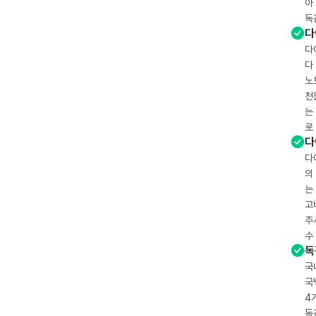
아
독
다
다
다
노
천
는
로
다
다
의
는
고
주
수
독
국
국
4
독