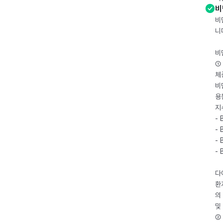
비
비
니
비
① 
체
비
용
지
- 
- 
- 
-
다
환
의
및
② 