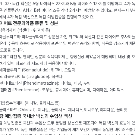
요. 3가 독감 백신은 A형 바이러스 2가지와 B형 바이러스 1가지를 예방하고, 4가 
은 인플루엔자 A형과 B형 바이러스를 각각 2가지씩 예방할 수 있어요. 현재는 대부
에서 4가 독감 백신으로 독감 예방접종을 진행하고 있어요.
이어트 전문의약품 종류 및 성분
 식욕억제제 (삭센다 · 위고비 등)
마글루티드와 리라클루타이드 성분을 가진 위고비와 삭센다 같은 다이어트 주사제
LP-1 수용체 효능제로 작용하여 포만감 및 팽만감 증가와 함께, 식욕을 감소시켜 체
 도움을 줍니다.
디메트라진 및 펜터민 성분의 식욕억제제는 향정신성 의약품에 해당되며, 내성 및 
려가 있어 의료진의 지도 하에 복용해야 합니다.
. 세마글루티드 (Semaglutide): 위고비, 오젬픽
 리라클루타이드 (Liraglutide): 삭센다
 펜디메트라진 (Phendimetrazine): 디어트, 페닝, 푸링
. 펜터민 (Phentermine): 로우칼, 큐시미아, 휴터민세미, 디에타민, 아디펙스
 지방흡수억제제 (제니칼, 올리시스 등)
. 올리스타트 (Orlistat): 제니칼, 올리시스, 제니엑스,제니로우,리피다운, 올리엣
감 예방접종 국내산 백신과 수입산 백신
감 예방접종은 국산과 수입산 모두 동일한 성분으로 제조되어 독감 백신의 효능에 
이가 없어요. 독감 예방접종은 모든 기업들이 세계보건기구에서 동일한 바이러스를