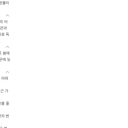
지방률이
의 어
기관과
유료 독
른 봄에
문에 늦
 아래
접근 가
모를 줄
전자 변