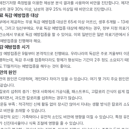
체전기저항 측정법을 이용한 체성분 분석 결과를 사용하여 비만을 진단합니다. 체
성의 경우 30% 이상, 남성의 경우 25% 이상일 때 비만으로 진단합니다.
료 독감 예방접종 대상
부에서 제공하는 무료 독감 예방접종 대상은 65세 이상 어르신, 생후 6개월 ~ 13세
이, 그리고 임산부에요. 무료 독감 예방접종 대상에 해당하는 경우, 정부 지정 의료
건소에서 무료로 독감 예방접종을 할 수 있어요. 이외 일반인은 일반 의료기관에서 
 예방접종을 진행해야 해요.
감 예방접종 시기
감 예방접종은 9월부터 본격적으로 진행돼요. 우리나라의 독감은 주로 겨울부터 이
행하는데, 독감 주사를 접종하더라도 항체가 형성되는 기간이 2주 정도 소요되기 때
도 11월까지는 예방접종을 해두는 것이 좋아요.
만의 원인
만의 원인은 다양하며, 개인마다 차이가 있을 수 있습니다. 여기 몇 가지 주요 원인은
 같습니다.
. 칼로리 섭취의 증가 : 현대 사회에서 가공식품, 패스트푸드, 고칼로리 간식이 쉽게 
해지면서, 과도한 칼로리를 섭취하는 경우가 많습니다.
. 운동 부족 : 적극적인 신체 활동 없이 장시간 앉아서 지내는 생활 방식은 칼로리 소
고 비만을 초래할 수 있습니다.
. 유전적 요인 : 가족력이나 유전적 소인도 비만에 영향을 미칠 수 있습니다. 특정 유
가 신진대사율이나 식욕 조절에 영향을 줄 수 있습니다.