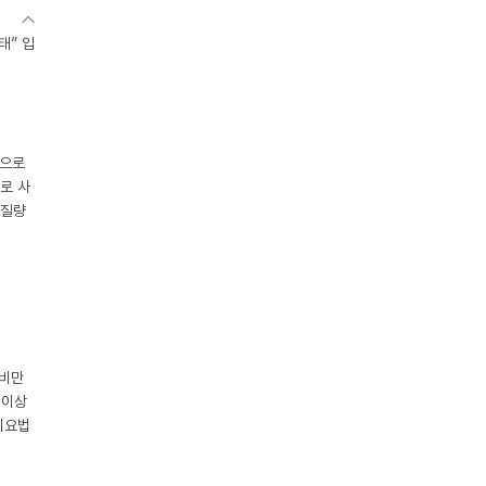
태” 입
중으로
로 사
체질량
 비만
 이상
이요법