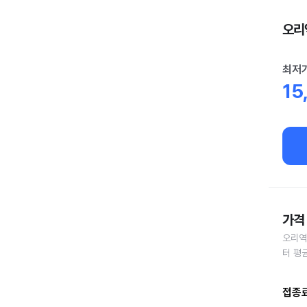
오리역
최저
15
가격 
오리역
터 평
접종