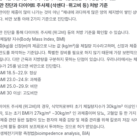
만 진단과 다이어트 주사제 (삭센다 · 위고비 등) 처방 기준
만이란 체중이 많이 나가는 것이 아닌 “체내에 과다하게 많은 양의 체지방이 쌓인 상
다. 비만 보통 아래 2가지 기준으로 진단합니다.
만 진단을 통해 다이어트 주사제 (위고비) 등의 처방 기준을 확인할 수 있습니다.
체질량 지수(Body Mass Index, BMI)
중(kg)을 신장(m)의 제곱으로 나눈 값 (kg/m²)을 체질량 지수라고하며, 신장과 체
만도를 파악하는 기준입니다. 특별한 장비를 필요로 하지 않기 때문에 가장 보편적으
됩니다. 다만 근육과 지방량을 구분하지 못하는 단점이 있습니다. 우리나라에서는 
수가 25를 넘으면 비만으로 진단합다.
BMI 18.5~22.9: 정상
BMI 23.0~24.9: 과체중
BMI 25.0~29.9: 비만
 BMI 30 이상: 고도비만
이어트 주사제 (위고비)의 경우, 식약처로부터 초기 체질량지수가 30kg/m² 이상인
자, 또는 초기 BMI가 27kg/m² ~30kg/m² 인 과체중이며 당뇨, 고혈압 등 한 가지
 체중 관련 동반 질환이 있는 환자의 체중 감량 및 체중 관리를 위해 칼로리 저감 식
 신체 활동 증대의 보조제로서 투여하는 것으로 허가 받았습니다.
생체전기저항 측정법(bioimpedence analysis, BIA)