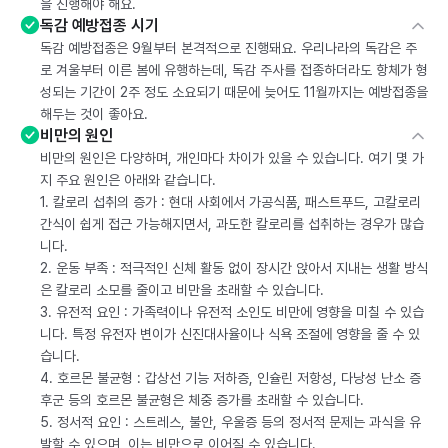
을 진행해야 해요.
독감 예방접종 시기
독감 예방접종은 9월부터 본격적으로 진행돼요. 우리나라의 독감은 주
로 겨울부터 이른 봄에 유행하는데, 독감 주사를 접종하더라도 항체가 형
성되는 기간이 2주 정도 소요되기 때문에 늦어도 11월까지는 예방접종을
해두는 것이 좋아요.
비만의 원인
비만의 원인은 다양하며, 개인마다 차이가 있을 수 있습니다. 여기 몇 가
지 주요 원인은 아래와 같습니다.
1. 칼로리 섭취의 증가 : 현대 사회에서 가공식품, 패스트푸드, 고칼로리
간식이 쉽게 접근 가능해지면서, 과도한 칼로리를 섭취하는 경우가 많습
니다.
2. 운동 부족 : 적극적인 신체 활동 없이 장시간 앉아서 지내는 생활 방식
은 칼로리 소모를 줄이고 비만을 초래할 수 있습니다.
3. 유전적 요인 : 가족력이나 유전적 소인도 비만에 영향을 미칠 수 있습
니다. 특정 유전자 변이가 신진대사율이나 식욕 조절에 영향을 줄 수 있
습니다.
4. 호르몬 불균형 : 갑상선 기능 저하증, 인슐린 저항성, 다낭성 난소 증
후군 등의 호르몬 불균형은 체중 증가를 초래할 수 있습니다.
5. 정서적 요인 : 스트레스, 불안, 우울증 등의 정서적 문제는 과식을 유
발할 수 있으며, 이는 비만으로 이어질 수 있습니다.