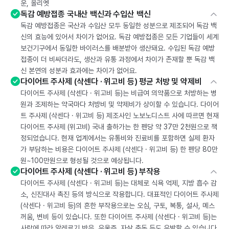
운, 올리엣
독감 예방접종 국내산 백신과 수입산 백신
독감 예방접종은 국산과 수입산 모두 동일한 성분으로 제조되어 독감 백
신의 효능에 있어서 차이가 없어요. 독감 예방접종은 모든 기업들이 세계
보건기구에서 동일한 바이러스를 배분받아 생산돼요. 수입된 독감 예방
접종이 더 비싸더라도, 생산과 유통 과정에서 차이가 존재할 뿐 독감 백
신 본연의 성분과 효과에는 차이가 없어요.
다이어트 주사제 (삭센다 · 위고비 등) 평균 처방 및 약제비
다이어트 주사제 (삭센다 · 위고비 등)는 비급여 의약품으로 처방하는 병
원과 조제하는 약국마다 처방비 및 약제비가 상이할 수 있습니다. 다이어
트 주사제 (삭센다 · 위고비 등) 제조사인 노보노디스트 사에 따르면 현재
다이어트 주사제 (위고비) 국내 출하가는 한 펜당 약 37만 2천원으로 책
정되었습니다. 현재 업계에서는 유통비와 진료비를 포함하면 실제 환자
가 부담하는 비용은 다이어트 주사제 (삭센다 · 위고비 등) 한 펜당 80만
원~100만원으로 형성될 것으로 예상됩니다.
다이어트 주사제 (삭센다 · 위고비 등) 부작용
다이어트 주사제 (삭센다 · 위고비 등)는 대체로 식욕 억제, 지방 흡수 감
소, 신진대사 촉진 등의 방식으로 작용합니다. 대표적인 다이어트 주사제
(삭센다 · 위고비 등)의 흔한 부작용으로는 오심, 구토, 복통, 설사, 메스
꺼움, 변비 등이 있습니다. 또한 다이어트 주사제 (삭센다 · 위고비 등)는
사람에 따라 알레르기 반응, 우울증, 자살 충동 등도 유발할 수 있습니다.