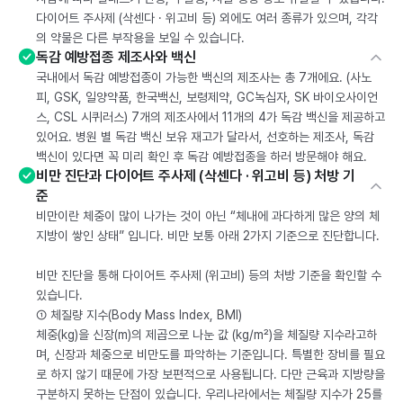
다이어트 주사제 (삭센다 · 위고비 등) 외에도 여러 종류가 있으며, 각각
의 약물은 다른 부작용을 보일 수 있습니다.
독감 예방접종 제조사와 백신
국내에서 독감 예방접종이 가능한 백신의 제조사는 총 7개에요. (사노
피, GSK, 일양약품, 한국백신, 보령제약, GC녹십자, SK 바이오사이언
스, CSL 시퀴러스) 7개의 제조사에서 11개의 4가 독감 백신을 제공하고
있어요. 병원 별 독감 백신 보유 재고가 달라서, 선호하는 제조사, 독감
백신이 있다면 꼭 미리 확인 후 독감 예방접종을 하러 방문해야 해요.
비만 진단과 다이어트 주사제 (삭센다 · 위고비 등) 처방 기
준
비만이란 체중이 많이 나가는 것이 아닌 “체내에 과다하게 많은 양의 체
지방이 쌓인 상태” 입니다. 비만 보통 아래 2가지 기준으로 진단합니다.
비만 진단을 통해 다이어트 주사제 (위고비) 등의 처방 기준을 확인할 수
있습니다.
① 체질량 지수(Body Mass Index, BMI)
체중(kg)을 신장(m)의 제곱으로 나눈 값 (kg/m²)을 체질량 지수라고하
며, 신장과 체중으로 비만도를 파악하는 기준입니다. 특별한 장비를 필요
로 하지 않기 때문에 가장 보편적으로 사용됩니다. 다만 근육과 지방량을
구분하지 못하는 단점이 있습니다. 우리나라에서는 체질량 지수가 25를