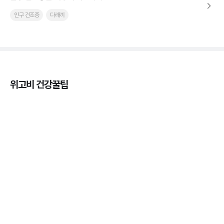
안구 건조증
다래끼
위고비 건강꿀팁
열사병 후유증, 언제까지 지켜볼까
3분 꿀팁
열사병 응급처치, 어디까지 식혀야할까?
3분 꿀팁