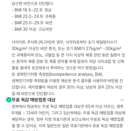
넘으면 비만으로 진단합다.
- BMI 18.5~22.9: 정상
- BMI 23.0~24.9: 과체중
- BMI 25.0~29.9: 비만
- BMI 30 이상: 고도비만
다이어트 주사제 (위고비)의 경우, 식약처로부터 초기 체질량지수가
30kg/m² 이상인 비만 환자, 또는 초기 BMI가 27kg/m² ~30kg/m²
인 과체중이며 당뇨, 고혈압 등 한 가지 이상의 체중 관련 동반 질환이 있
는 환자의 체중 감량 및 체중 관리를 위해 칼로리 저감 식이요법 및 신체
활동 증대의 보조제로서 투여하는 것으로 허가 받았습니다.
② 생체전기저항 측정법(bioimpedence analysis, BIA)
생체전기저항 측정법을 이용한 체성분 분석 결과를 사용하여 비만을 진
단합니다. 체지방률이 여성의 경우 30% 이상, 남성의 경우 25% 이상
일 때 비만으로 진단합니다.
무료 독감 예방접종 대상
정부에서 제공하는 무료 독감 예방접종 대상은 65세 이상 어르신, 생후
6개월 ~ 13세의 어린이, 그리고 임산부에요. 무료 독감 예방접종 대상에
해당하는 경우, 정부 지정 의료기관과 보건소에서 무료로 독감 예방접종
을 할 수 있어요. 이외 일반인은 일반 의료기관에서 유료 독감 예방접종