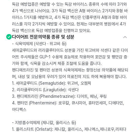
독감 예방접종은 예방할 수 있는 독감 바이러스 종류의 수에 따라 3가와
4가 백신으로 나뉘어요. 3가 독감 백신은 A형 바이러스 2가지와 B형 바
이러스 1가지를 예방하고, 4가 독감 백신은 인플루엔자 A형과 B형 바이
러스를 각각 2가지씩 예방할 수 있어요. 현재는 대부분의 병원에서 4가
독감 백신으로 독감 예방접종을 진행하고 있어요.
다이어트 전문의약품 종류 및 성분
- 식욕억제제 (삭센다 · 위고비 등)
세마글루티드와 리라클루타이드 성분을 가진 위고비와 삭센다 같은 다이
어트 주사제들은 GLP-1 수용체 효능제로 작용하여 포만감 및 팽만감 증
가와 함께, 식욕을 감소시켜 체중 조절에 도움을 줍니다.
펜디메트라진 및 펜터민 성분의 식욕억제제는 향정신성 의약품에 해당되
며, 내성 및 오남용의 우려가 있어 의료진의 지도 하에 복용해야 합니다.
1. 세마글루티드 (Semaglutide): 위고비, 오젬픽
2. 리라클루타이드 (Liraglutide): 삭센다
3. 펜디메트라진 (Phendimetrazine): 디어트, 페닝, 푸링
4. 펜터민 (Phentermine): 로우칼, 큐시미아, 휴터민세미, 디에타민,
아디펙스
- 지방흡수억제제 (제니칼, 올리시스 등)
1. 올리스타트 (Orlistat): 제니칼, 올리시스, 제니엑스,제니로우,리피다