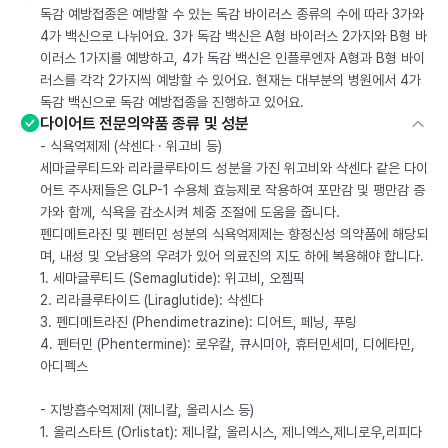
독감 예방접종은 예방할 수 있는 독감 바이러스 종류의 수에 따라 3가와
4가 백신으로 나뉘어요. 3가 독감 백신은 A형 바이러스 2가지와 B형 바
이러스 1가지를 예방하고, 4가 독감 백신은 인플루엔자 A형과 B형 바이
러스를 각각 2가지씩 예방할 수 있어요. 현재는 대부분의 병원에서 4가
독감 백신으로 독감 예방접종을 진행하고 있어요.
다이어트 전문의약품 종류 및 성분
- 식욕억제제 (삭센다 · 위고비 등)
세마글루티드와 리라클루타이드 성분을 가진 위고비와 삭센다 같은 다이
어트 주사제들은 GLP-1 수용체 효능제로 작용하여 포만감 및 팽만감 증
가와 함께, 식욕을 감소시켜 체중 조절에 도움을 줍니다.
펜디메트라진 및 펜터민 성분의 식욕억제제는 향정신성 의약품에 해당되
며, 내성 및 오남용의 우려가 있어 의료진의 지도 하에 복용해야 합니다.
1. 세마글루티드 (Semaglutide): 위고비, 오젬픽
2. 리라클루타이드 (Liraglutide): 삭센다
3. 펜디메트라진 (Phendimetrazine): 디어트, 페닝, 푸링
4. 펜터민 (Phentermine): 로우칼, 큐시미아, 휴터민세미, 디에타민,
아디펙스
- 지방흡수억제제 (제니칼, 올리시스 등)
1. 올리스타트 (Orlistat): 제니칼, 올리시스, 제니엑스,제니로우,리피다