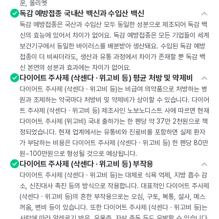
운, 올리엣
독감 예방접종 국내산 백신과 수입산 백신
독감 예방접종은 국산과 수입산 모두 동일한 성분으로 제조되어 독감 백
신의 효능에 있어서 차이가 없어요. 독감 예방접종은 모든 기업들이 세계
보건기구에서 동일한 바이러스를 배분받아 생산돼요. 수입된 독감 예방
접종이 더 비싸더라도, 생산과 유통 과정에서 차이가 존재할 뿐 독감 백
신 본연의 성분과 효과에는 차이가 없어요.
다이어트 주사제 (삭센다 · 위고비 등) 평균 처방 및 약제비
다이어트 주사제 (삭센다 · 위고비 등)는 비급여 의약품으로 처방하는 병
원과 조제하는 약국마다 처방비 및 약제비가 상이할 수 있습니다. 다이어
트 주사제 (삭센다 · 위고비 등) 제조사인 노보노디스트 사에 따르면 현재
다이어트 주사제 (위고비) 국내 출하가는 한 펜당 약 37만 2천원으로 책
정되었습니다. 현재 업계에서는 유통비와 진료비를 포함하면 실제 환자
가 부담하는 비용은 다이어트 주사제 (삭센다 · 위고비 등) 한 펜당 80만
원~100만원으로 형성될 것으로 예상됩니다.
다이어트 주사제 (삭센다 · 위고비 등) 부작용
다이어트 주사제 (삭센다 · 위고비 등)는 대체로 식욕 억제, 지방 흡수 감
소, 신진대사 촉진 등의 방식으로 작용합니다. 대표적인 다이어트 주사제
(삭센다 · 위고비 등)의 흔한 부작용으로는 오심, 구토, 복통, 설사, 메스
꺼움, 변비 등이 있습니다. 또한 다이어트 주사제 (삭센다 · 위고비 등)는
사람에 따라 알레르기 반응, 우울증, 자살 충동 등도 유발할 수 있습니다.