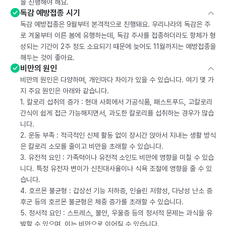
을 진행해야 해요.
독감 예방접종 시기
독감 예방접종은 9월부터 본격적으로 진행돼요. 우리나라의 독감은 주
로 겨울부터 이른 봄에 유행하는데, 독감 주사를 접종하더라도 항체가 형
성되는 기간이 2주 정도 소요되기 때문에 늦어도 11월까지는 예방접종을
해두는 것이 좋아요.
비만의 원인
비만의 원인은 다양하며, 개인마다 차이가 있을 수 있습니다. 여기 몇 가
지 주요 원인은 아래와 같습니다.
1. 칼로리 섭취의 증가 : 현대 사회에서 가공식품, 패스트푸드, 고칼로리
간식이 쉽게 접근 가능해지면서, 과도한 칼로리를 섭취하는 경우가 많습
니다.
2. 운동 부족 : 적극적인 신체 활동 없이 장시간 앉아서 지내는 생활 방식
은 칼로리 소모를 줄이고 비만을 초래할 수 있습니다.
3. 유전적 요인 : 가족력이나 유전적 소인도 비만에 영향을 미칠 수 있습
니다. 특정 유전자 변이가 신진대사율이나 식욕 조절에 영향을 줄 수 있
습니다.
4. 호르몬 불균형 : 갑상선 기능 저하증, 인슐린 저항성, 다낭성 난소 증
후군 등의 호르몬 불균형은 체중 증가를 초래할 수 있습니다.
5. 정서적 요인 : 스트레스, 불안, 우울증 등의 정서적 문제는 과식을 유
발할 수 있으며, 이는 비만으로 이어질 수 있습니다.