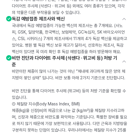
다이어트 주사제 (삭센다 · 위고비 등) 외에도 여러 종류가 있으며, 각각
의 약물은 다른 부작용을 보일 수 있습니다.
독감 예방접종 제조사와 백신
국내에서 독감 예방접종이 가능한 백신의 제조사는 총 7개에요. (사노
피, GSK, 일양약품, 한국백신, 보령제약, GC녹십자, SK 바이오사이언
스, CSL 시퀴러스) 7개의 제조사에서 11개의 4가 독감 백신을 제공하고
있어요. 병원 별 독감 백신 보유 재고가 달라서, 선호하는 제조사, 독감
백신이 있다면 꼭 미리 확인 후 독감 예방접종을 하러 방문해야 해요.
비만 진단과 다이어트 주사제 (삭센다 · 위고비 등) 처방 기
준
비만이란 체중이 많이 나가는 것이 아닌 “체내에 과다하게 많은 양의 체
지방이 쌓인 상태” 입니다. 비만 보통 아래 2가지 기준으로 진단합니다.
비만 진단을 통해 다이어트 주사제 (위고비) 등의 처방 기준을 확인할 수
있습니다.
① 체질량 지수(Body Mass Index, BMI)
체중(kg)을 신장(m)의 제곱으로 나눈 값 (kg/m²)을 체질량 지수라고하
며, 신장과 체중으로 비만도를 파악하는 기준입니다. 특별한 장비를 필요
로 하지 않기 때문에 가장 보편적으로 사용됩니다. 다만 근육과 지방량을
구분하지 못하는 단점이 있습니다. 우리나라에서는 체질량 지수가 25를