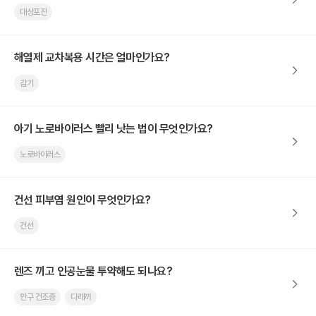
대상포진
해열제 교차복용 시간은 얼마인가요?
감기
아기 노로바이러스 빨리 낫는 법이 무엇인가요?
노로바이러스
건선 피부염 원인이 무엇인가요?
건선
렌즈 끼고 인공눈물 투약해도 되나요?
안구 건조증
다래끼