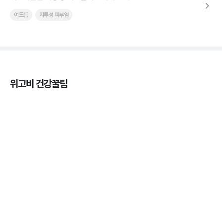
여드름
지루성 피부염
위고비 건강꿀팁
마운자로 효과, 언제부터 나타날까?
3분 꿀팁 ㆍ #마운자로
마운자로 온누리상품권으로 결제 가능한가요? — 최
저가 처방 꿀팁
3분 꿀팁 ㆍ #비만 #마운자로