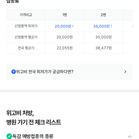
접종료
가격비교
1펜
2펜
선정릉역
최저가
20,000원
35,000원
50
선정릉역
평균가
20,000원
35,000원
50
전국 평균가
22,055원
38,477원
56
위고비 전국 최저가가 궁금하다면?
위고비 처방,
병원 가기 전 체크 리스트
독감 예방접종의 종류