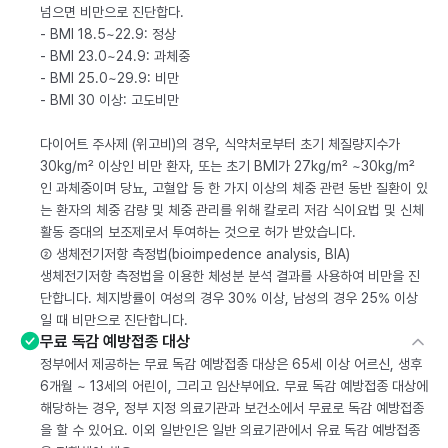
넘으면 비만으로 진단합다.
- BMI 18.5~22.9: 정상
- BMI 23.0~24.9: 과체중
- BMI 25.0~29.9: 비만
- BMI 30 이상: 고도비만
다이어트 주사제 (위고비)의 경우, 식약처로부터 초기 체질량지수가
30kg/m² 이상인 비만 환자, 또는 초기 BMI가 27kg/m² ~30kg/m²
인 과체중이며 당뇨, 고혈압 등 한 가지 이상의 체중 관련 동반 질환이 있
는 환자의 체중 감량 및 체중 관리를 위해 칼로리 저감 식이요법 및 신체
활동 증대의 보조제로서 투여하는 것으로 허가 받았습니다.
② 생체전기저항 측정법(bioimpedence analysis, BIA)
생체전기저항 측정법을 이용한 체성분 분석 결과를 사용하여 비만을 진
단합니다. 체지방률이 여성의 경우 30% 이상, 남성의 경우 25% 이상
일 때 비만으로 진단합니다.
무료 독감 예방접종 대상
정부에서 제공하는 무료 독감 예방접종 대상은 65세 이상 어르신, 생후
6개월 ~ 13세의 어린이, 그리고 임산부에요. 무료 독감 예방접종 대상에
해당하는 경우, 정부 지정 의료기관과 보건소에서 무료로 독감 예방접종
을 할 수 있어요. 이외 일반인은 일반 의료기관에서 유료 독감 예방접종