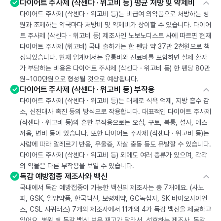
다이어트 주사제 (삭센다 · 위고비 등) 평균 처방 및 약제비
다이어트 주사제 (삭센다 · 위고비 등)는 비급여 의약품으로 처방하는 병
원과 조제하는 약국마다 처방비 및 약제비가 상이할 수 있습니다. 다이어
트 주사제 (삭센다 · 위고비 등) 제조사인 노보노디스트 사에 따르면 현재
다이어트 주사제 (위고비) 국내 출하가는 한 펜당 약 37만 2천원으로 책
정되었습니다. 현재 업계에서는 유통비와 진료비를 포함하면 실제 환자
가 부담하는 비용은 다이어트 주사제 (삭센다 · 위고비 등) 한 펜당 80만
원~100만원으로 형성될 것으로 예상됩니다.
다이어트 주사제 (삭센다 · 위고비 등) 부작용
다이어트 주사제 (삭센다 · 위고비 등)는 대체로 식욕 억제, 지방 흡수 감
소, 신진대사 촉진 등의 방식으로 작용합니다. 대표적인 다이어트 주사제
(삭센다 · 위고비 등)의 흔한 부작용으로는 오심, 구토, 복통, 설사, 메스
꺼움, 변비 등이 있습니다. 또한 다이어트 주사제 (삭센다 · 위고비 등)는
사람에 따라 알레르기 반응, 우울증, 자살 충동 등도 유발할 수 있습니다.
다이어트 주사제 (삭센다 · 위고비 등) 외에도 여러 종류가 있으며, 각각
의 약물은 다른 부작용을 보일 수 있습니다.
독감 예방접종 제조사와 백신
국내에서 독감 예방접종이 가능한 백신의 제조사는 총 7개에요. (사노
피, GSK, 일양약품, 한국백신, 보령제약, GC녹십자, SK 바이오사이언
스, CSL 시퀴러스) 7개의 제조사에서 11개의 4가 독감 백신을 제공하고
있어요. 병원 별 독감 백신 보유 재고가 달라서, 선호하는 제조사, 독감