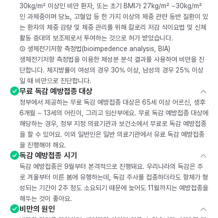
30kg/m² 이상인 비만 환자, 또는 초기 BMI가 27kg/m² ~30kg/m²
인 과체중이며 당뇨, 고혈압 등 한 가지 이상의 체중 관련 동반 질환이 있
는 환자의 체중 감량 및 체중 관리를 위해 칼로리 저감 식이요법 및 신체
활동 증대의 보조제로서 투여하는 것으로 허가 받았습니다.
② 생체전기저항 측정법(bioimpedence analysis, BIA)
생체전기저항 측정법을 이용한 체성분 분석 결과를 사용하여 비만을 진
단합니다. 체지방률이 여성의 경우 30% 이상, 남성의 경우 25% 이상
일 때 비만으로 진단합니다.
무료 독감 예방접종 대상
정부에서 제공하는 무료 독감 예방접종 대상은 65세 이상 어르신, 생후
6개월 ~ 13세의 어린이, 그리고 임산부에요. 무료 독감 예방접종 대상에
해당하는 경우, 정부 지정 의료기관과 보건소에서 무료로 독감 예방접종
을 할 수 있어요. 이외 일반인은 일반 의료기관에서 유료 독감 예방접종
을 진행해야 해요.
독감 예방접종 시기
독감 예방접종은 9월부터 본격적으로 진행돼요. 우리나라의 독감은 주
로 겨울부터 이른 봄에 유행하는데, 독감 주사를 접종하더라도 항체가 형
성되는 기간이 2주 정도 소요되기 때문에 늦어도 11월까지는 예방접종을
해두는 것이 좋아요.
비만의 원인