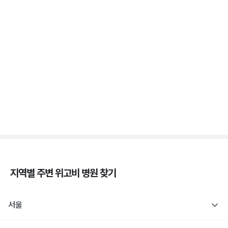
증상 없는 저혈당이 더 위험해요, 무자각 저혈당
3분 꿀팁 ㆍ #당뇨
새벽에 식은땀 흘리며 깨면 저혈당일까요? 야간 저혈
당
3분 꿀팁 ㆍ #당뇨
지역별 주변
위고비
병원 찾기
서울