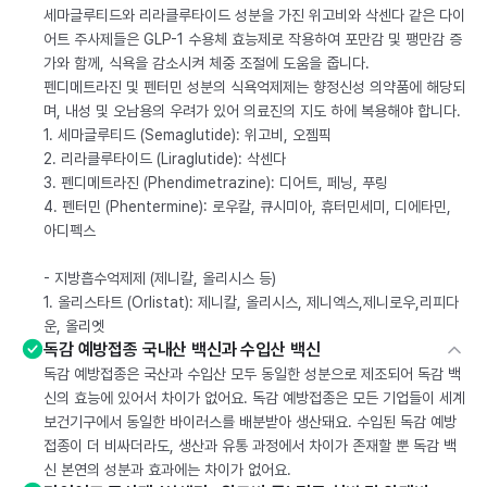
세마글루티드와 리라클루타이드 성분을 가진 위고비와 삭센다 같은 다이
어트 주사제들은 GLP-1 수용체 효능제로 작용하여 포만감 및 팽만감 증
가와 함께, 식욕을 감소시켜 체중 조절에 도움을 줍니다.
펜디메트라진 및 펜터민 성분의 식욕억제제는 향정신성 의약품에 해당되
며, 내성 및 오남용의 우려가 있어 의료진의 지도 하에 복용해야 합니다.
1. 세마글루티드 (Semaglutide): 위고비, 오젬픽
2. 리라클루타이드 (Liraglutide): 삭센다
3. 펜디메트라진 (Phendimetrazine): 디어트, 페닝, 푸링
4. 펜터민 (Phentermine): 로우칼, 큐시미아, 휴터민세미, 디에타민,
아디펙스
- 지방흡수억제제 (제니칼, 올리시스 등)
1. 올리스타트 (Orlistat): 제니칼, 올리시스, 제니엑스,제니로우,리피다
운, 올리엣
독감 예방접종 국내산 백신과 수입산 백신
독감 예방접종은 국산과 수입산 모두 동일한 성분으로 제조되어 독감 백
신의 효능에 있어서 차이가 없어요. 독감 예방접종은 모든 기업들이 세계
보건기구에서 동일한 바이러스를 배분받아 생산돼요. 수입된 독감 예방
접종이 더 비싸더라도, 생산과 유통 과정에서 차이가 존재할 뿐 독감 백
신 본연의 성분과 효과에는 차이가 없어요.