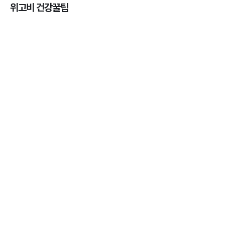
위고비 건강꿀팁
열사병 후유증, 언제까지 지켜볼까
3분 꿀팁
열사병 응급처치, 어디까지 식혀야할까?
3분 꿀팁
마운자로 온누리상품권으로 결제 가능한가요? — 최
저가 처방 꿀팁
3분 꿀팁 ㆍ #비만 #마운자로
마운자로 온누리상품권으로 결제 가능한가요? — 최
저가 처방 꿀팁