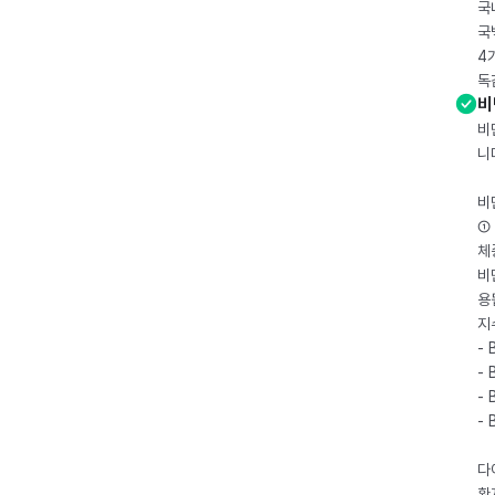
국
국
4
독
비
비
니
비
① 
체
비
용
지
- 
- 
- 
-
다
환