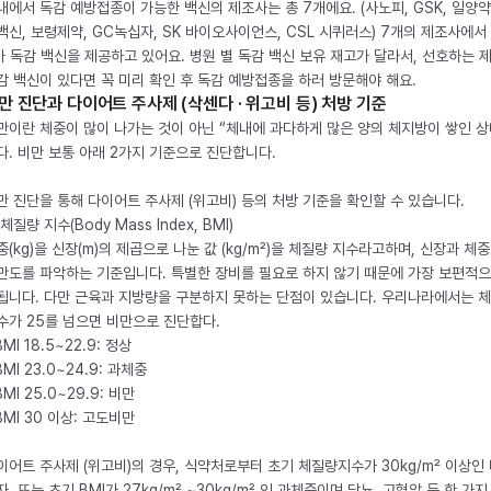
내에서 독감 예방접종이 가능한 백신의 제조사는 총 7개에요. (사노피, GSK, 일양약
백신, 보령제약, GC녹십자, SK 바이오사이언스, CSL 시퀴러스) 7개의 제조사에서 
가 독감 백신을 제공하고 있어요. 병원 별 독감 백신 보유 재고가 달라서, 선호하는 
감 백신이 있다면 꼭 미리 확인 후 독감 예방접종을 하러 방문해야 해요.
만 진단과 다이어트 주사제 (삭센다 · 위고비 등) 처방 기준
만이란 체중이 많이 나가는 것이 아닌 “체내에 과다하게 많은 양의 체지방이 쌓인 상
다. 비만 보통 아래 2가지 기준으로 진단합니다.
만 진단을 통해 다이어트 주사제 (위고비) 등의 처방 기준을 확인할 수 있습니다.
체질량 지수(Body Mass Index, BMI)
중(kg)을 신장(m)의 제곱으로 나눈 값 (kg/m²)을 체질량 지수라고하며, 신장과 체
만도를 파악하는 기준입니다. 특별한 장비를 필요로 하지 않기 때문에 가장 보편적으
됩니다. 다만 근육과 지방량을 구분하지 못하는 단점이 있습니다. 우리나라에서는 
수가 25를 넘으면 비만으로 진단합다.
BMI 18.5~22.9: 정상
BMI 23.0~24.9: 과체중
BMI 25.0~29.9: 비만
 BMI 30 이상: 고도비만
이어트 주사제 (위고비)의 경우, 식약처로부터 초기 체질량지수가 30kg/m² 이상인
자, 또는 초기 BMI가 27kg/m² ~30kg/m² 인 과체중이며 당뇨, 고혈압 등 한 가지