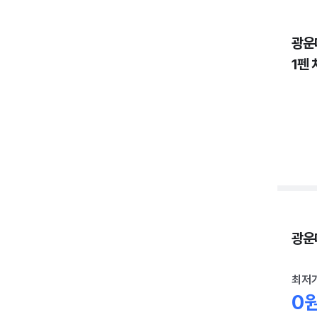
광운
1펜 
광운대
최저
0