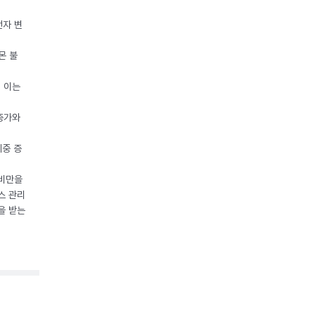
전자 변
몬 불
, 이는
 증가와
체중 증
 비만을
스 관리
을 받는