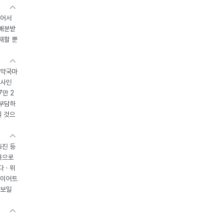
있어서
 배분받
재할 뿐
 약국마
조사인
7만 2
 부담하
될 것으
촉진 등
용으로
 · 위
다이어트
 보일