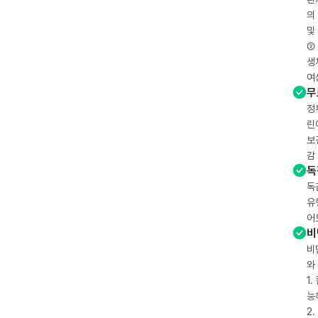
의
및
② 
생
여
무
정
린
보
감
독
독
유
어
비
비
와
1
능
2