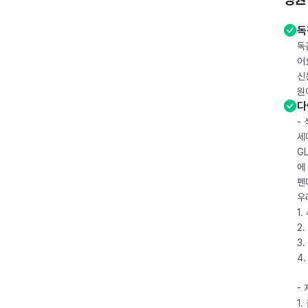
독
독
어
신
원
다
-
세
G
에
펜
우
1
2.
3.
4
-
1