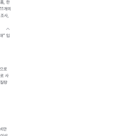
품, 한
11개의
제조사,
태” 입
중으로
로 사
체질량
 비만
 이상