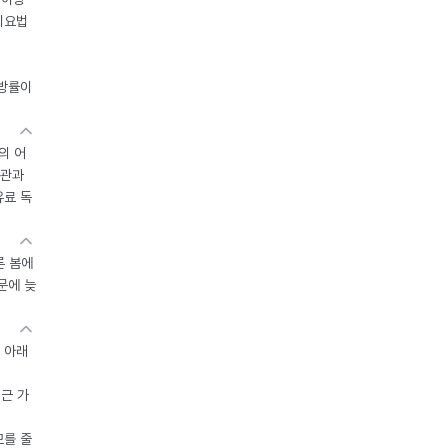
이요법
지방률이
의 어
기관과
유료 독
른 봄에
문에 늦
 아래
접근 가
모를 줄