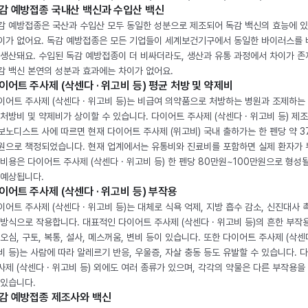
감 예방접종 국내산 백신과 수입산 백신
감 예방접종은 국산과 수입산 모두 동일한 성분으로 제조되어 독감 백신의 효능에 
이가 없어요. 독감 예방접종은 모든 기업들이 세계보건기구에서 동일한 바이러스를
 생산돼요. 수입된 독감 예방접종이 더 비싸더라도, 생산과 유통 과정에서 차이가 존
감 백신 본연의 성분과 효과에는 차이가 없어요.
이어트 주사제 (삭센다 · 위고비 등) 평균 처방 및 약제비
이어트 주사제 (삭센다 · 위고비 등)는 비급여 의약품으로 처방하는 병원과 조제하는
 처방비 및 약제비가 상이할 수 있습니다. 다이어트 주사제 (삭센다 · 위고비 등) 제
보노디스트 사에 따르면 현재 다이어트 주사제 (위고비) 국내 출하가는 한 펜당 약 3
원으로 책정되었습니다. 현재 업계에서는 유통비와 진료비를 포함하면 실제 환자가
 비용은 다이어트 주사제 (삭센다 · 위고비 등) 한 펜당 80만원~100만원으로 형성
 예상됩니다.
이어트 주사제 (삭센다 · 위고비 등) 부작용
이어트 주사제 (삭센다 · 위고비 등)는 대체로 식욕 억제, 지방 흡수 감소, 신진대사 
 방식으로 작용합니다. 대표적인 다이어트 주사제 (삭센다 · 위고비 등)의 흔한 부작
 오심, 구토, 복통, 설사, 메스꺼움, 변비 등이 있습니다. 또한 다이어트 주사제 (삭센다
비 등)는 사람에 따라 알레르기 반응, 우울증, 자살 충동 등도 유발할 수 있습니다. 
사제 (삭센다 · 위고비 등) 외에도 여러 종류가 있으며, 각각의 약물은 다른 부작용을
 있습니다.
감 예방접종 제조사와 백신