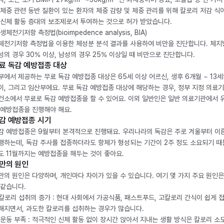
 체중 관련 동반 질환이 있는 환자의 체중 감량 및 체중 관리를 위해 칼로리 저감 식
 신체 활동 증대의 보조제로서 투여하는 것으로 허가 받았습니다.
생체전기저항 측정법(bioimpedence analysis, BIA)
체전기저항 측정법을 이용한 체성분 분석 결과를 사용하여 비만을 진단합니다. 체
성의 경우 30% 이상, 남성의 경우 25% 이상일 때 비만으로 진단합니다.
료 독감 예방접종 대상
부에서 제공하는 무료 독감 예방접종 대상은 65세 이상 어르신, 생후 6개월 ~ 13세
이, 그리고 임산부에요. 무료 독감 예방접종 대상에 해당하는 경우, 정부 지정 의료
건소에서 무료로 독감 예방접종을 할 수 있어요. 이외 일반인은 일반 의료기관에서 
 예방접종을 진행해야 해요.
감 예방접종 시기
감 예방접종은 9월부터 본격적으로 진행돼요. 우리나라의 독감은 주로 겨울부터 이
행하는데, 독감 주사를 접종하더라도 항체가 형성되는 기간이 2주 정도 소요되기 때
도 11월까지는 예방접종을 해두는 것이 좋아요.
만의 원인
만의 원인은 다양하며, 개인마다 차이가 있을 수 있습니다. 여기 몇 가지 주요 원인은
 같습니다.
. 칼로리 섭취의 증가 : 현대 사회에서 가공식품, 패스트푸드, 고칼로리 간식이 쉽게 
해지면서, 과도한 칼로리를 섭취하는 경우가 많습니다.
. 운동 부족 : 적극적인 신체 활동 없이 장시간 앉아서 지내는 생활 방식은 칼로리 소