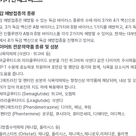
감 예방접종의 종류
감 예방접종은 예방할 수 있는 독감 바이러스 종류의 수에 따라 3가와 4가 백신으로
요. 3가 독감 백신은 A형 바이러스 2가지와 B형 바이러스 1가지를 예방하고, 4가 
은 인플루엔자 A형과 B형 바이러스를 각각 2가지씩 예방할 수 있어요. 현재는 대부
에서 4가 독감 백신으로 독감 예방접종을 진행하고 있어요.
이어트 전문의약품 종류 및 성분
 식욕억제제 (삭센다 · 위고비 등)
마글루티드와 리라클루타이드 성분을 가진 위고비와 삭센다 같은 다이어트 주사제
LP-1 수용체 효능제로 작용하여 포만감 및 팽만감 증가와 함께, 식욕을 감소시켜 체
 도움을 줍니다.
디메트라진 및 펜터민 성분의 식욕억제제는 향정신성 의약품에 해당되며, 내성 및 
려가 있어 의료진의 지도 하에 복용해야 합니다.
. 세마글루티드 (Semaglutide): 위고비, 오젬픽
 리라클루타이드 (Liraglutide): 삭센다
 펜디메트라진 (Phendimetrazine): 디어트, 페닝, 푸링
. 펜터민 (Phentermine): 로우칼, 큐시미아, 휴터민세미, 디에타민, 아디펙스
 지방흡수억제제 (제니칼, 올리시스 등)
. 올리스타트 (Orlistat): 제니칼, 올리시스, 제니엑스,제니로우,리피다운, 올리엣