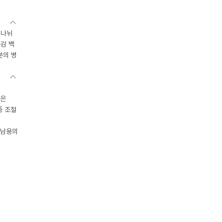
 나뉘
독감 백
분의 병
들은
중 조절
오남용의