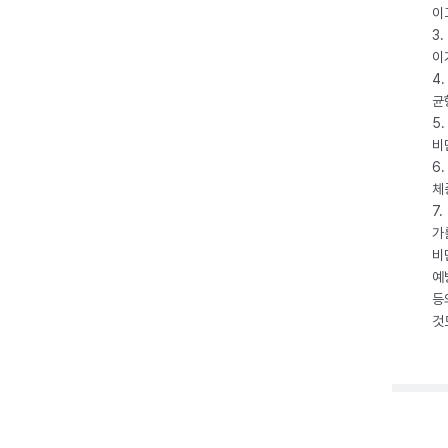
이
3
이
4
균
5
비
6
체
7
가
비
예
등
것