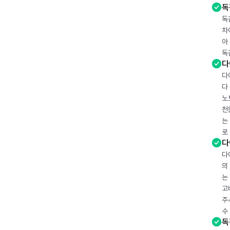
독
독
차
아
독
다
다
다
노
천
는
로
다
다
의
는
고
주
수
독