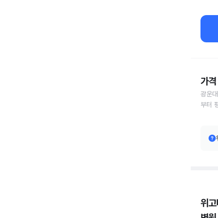
가격 
광운대
부터 
위고
병원