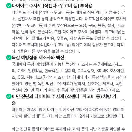
다이어트 주사제 (삭센다 · 위고비 등) 부작용
다이어트 주사제 (삭센다 · 위고비 등)는 대체로 식욕 억제, 지방 흡수 감
소, 신진대사 촉진 등의 방식으로 작용합니다. 대표적인 다이어트 주사제
(삭센다 · 위고비 등)의 흔한 부작용으로는 오심, 구토, 복통, 설사, 메스
꺼움, 변비 등이 있습니다. 또한 다이어트 주사제 (삭센다 · 위고비 등)는
사람에 따라 알레르기 반응, 우울증, 자살 충동 등도 유발할 수 있습니다.
다이어트 주사제 (삭센다 · 위고비 등) 외에도 여러 종류가 있으며, 각각
의 약물은 다른 부작용을 보일 수 있습니다.
독감 예방접종 제조사와 백신
국내에서 독감 예방접종이 가능한 백신의 제조사는 총 7개에요. (사노
피, GSK, 일양약품, 한국백신, 보령제약, GC녹십자, SK 바이오사이언
스, CSL 시퀴러스) 7개의 제조사에서 11개의 4가 독감 백신을 제공하고
있어요. 병원 별 독감 백신 보유 재고가 달라서, 선호하는 제조사, 독감
백신이 있다면 꼭 미리 확인 후 독감 예방접종을 하러 방문해야 해요.
비만 진단과 다이어트 주사제 (삭센다 · 위고비 등) 처방 기
준
비만이란 체중이 많이 나가는 것이 아닌 “체내에 과다하게 많은 양의 체
지방이 쌓인 상태” 입니다. 비만 보통 아래 2가지 기준으로 진단합니다.
비만 진단을 통해 다이어트 주사제 (위고비) 등의 처방 기준을 확인할 수