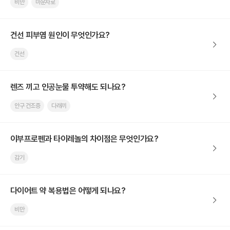
비만
마운자로
건선 피부염 원인이 무엇인가요?
건선
렌즈 끼고 인공눈물 투약해도 되나요?
안구 건조증
다래끼
이부프로펜과 타이레놀의 차이점은 무엇인가요?
감기
다이어트 약 복용법은 어떻게 되나요?
비만