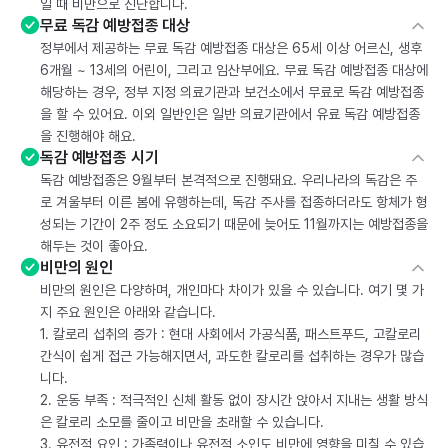
일 때 비만으로 진단합니다.
무료 독감 예방접종 대상
정부에서 제공하는 무료 독감 예방접종 대상은 65세 이상 어르신, 생후
6개월 ~ 13세의 어린이, 그리고 임산부에요. 무료 독감 예방접종 대상에
해당하는 경우, 정부 지정 의료기관과 보건소에서 무료로 독감 예방접종
을 할 수 있어요. 이외 일반인은 일반 의료기관에서 유료 독감 예방접종
을 진행해야 해요.
독감 예방접종 시기
독감 예방접종은 9월부터 본격적으로 진행돼요. 우리나라의 독감은 주
로 겨울부터 이른 봄에 유행하는데, 독감 주사를 접종하더라도 항체가 형
성되는 기간이 2주 정도 소요되기 때문에 늦어도 11월까지는 예방접종을
해두는 것이 좋아요.
비만의 원인
비만의 원인은 다양하며, 개인마다 차이가 있을 수 있습니다. 여기 몇 가
지 주요 원인은 아래와 같습니다.
1. 칼로리 섭취의 증가 : 현대 사회에서 가공식품, 패스트푸드, 고칼로리
간식이 쉽게 접근 가능해지면서, 과도한 칼로리를 섭취하는 경우가 많습
니다.
2. 운동 부족 : 적극적인 신체 활동 없이 장시간 앉아서 지내는 생활 방식
은 칼로리 소모를 줄이고 비만을 초래할 수 있습니다.
3. 유전적 요인 : 가족력이나 유전적 소인도 비만에 영향을 미칠 수 있습