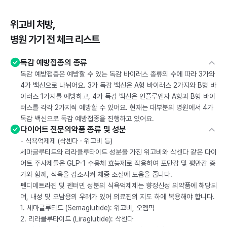
위고비 처방,
병원 가기 전 체크 리스트
독감 예방접종의 종류
독감 예방접종은 예방할 수 있는 독감 바이러스 종류의 수에 따라 3가와
4가 백신으로 나뉘어요. 3가 독감 백신은 A형 바이러스 2가지와 B형 바
이러스 1가지를 예방하고, 4가 독감 백신은 인플루엔자 A형과 B형 바이
러스를 각각 2가지씩 예방할 수 있어요. 현재는 대부분의 병원에서 4가
독감 백신으로 독감 예방접종을 진행하고 있어요.
다이어트 전문의약품 종류 및 성분
- 식욕억제제 (삭센다 · 위고비 등)
세마글루티드와 리라클루타이드 성분을 가진 위고비와 삭센다 같은 다이
어트 주사제들은 GLP-1 수용체 효능제로 작용하여 포만감 및 팽만감 증
가와 함께, 식욕을 감소시켜 체중 조절에 도움을 줍니다.
펜디메트라진 및 펜터민 성분의 식욕억제제는 향정신성 의약품에 해당되
며, 내성 및 오남용의 우려가 있어 의료진의 지도 하에 복용해야 합니다.
1. 세마글루티드 (Semaglutide): 위고비, 오젬픽
2. 리라클루타이드 (Liraglutide): 삭센다