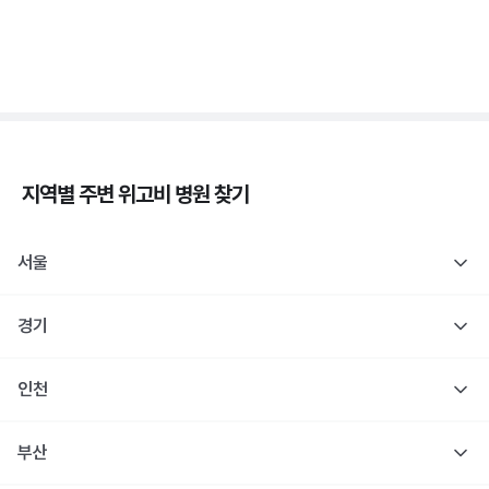
당
3분 꿀팁 ㆍ #당뇨
지역별 주변
위고비
병원 찾기
서울
경기
인천
부산