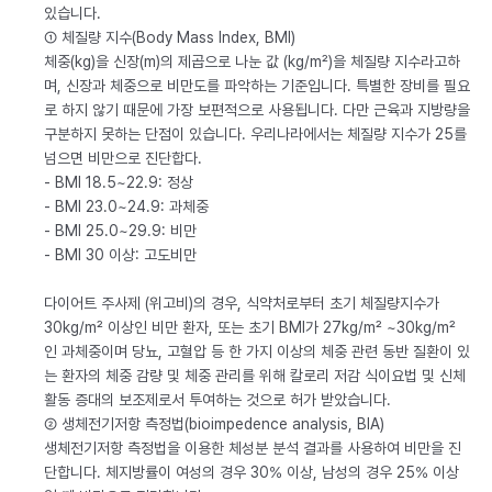
있습니다.
① 체질량 지수(Body Mass Index, BMI)
체중(kg)을 신장(m)의 제곱으로 나눈 값 (kg/m²)을 체질량 지수라고하
며, 신장과 체중으로 비만도를 파악하는 기준입니다. 특별한 장비를 필요
로 하지 않기 때문에 가장 보편적으로 사용됩니다. 다만 근육과 지방량을
구분하지 못하는 단점이 있습니다. 우리나라에서는 체질량 지수가 25를
넘으면 비만으로 진단합다.
- BMI 18.5~22.9: 정상
- BMI 23.0~24.9: 과체중
- BMI 25.0~29.9: 비만
- BMI 30 이상: 고도비만
다이어트 주사제 (위고비)의 경우, 식약처로부터 초기 체질량지수가
30kg/m² 이상인 비만 환자, 또는 초기 BMI가 27kg/m² ~30kg/m²
인 과체중이며 당뇨, 고혈압 등 한 가지 이상의 체중 관련 동반 질환이 있
는 환자의 체중 감량 및 체중 관리를 위해 칼로리 저감 식이요법 및 신체
활동 증대의 보조제로서 투여하는 것으로 허가 받았습니다.
② 생체전기저항 측정법(bioimpedence analysis, BIA)
생체전기저항 측정법을 이용한 체성분 분석 결과를 사용하여 비만을 진
단합니다. 체지방률이 여성의 경우 30% 이상, 남성의 경우 25% 이상