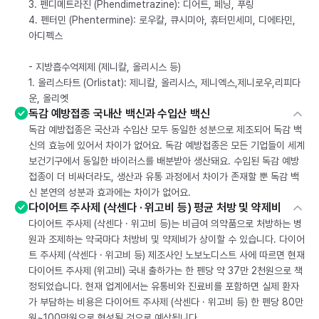
3. 펜디메트라진 (Phendimetrazine): 디어트, 페닝, 푸링
4. 펜터민 (Phentermine): 로우칼, 큐시미아, 휴터민세미, 디에타민,
아디펙스
- 지방흡수억제제 (제니칼, 올리시스 등)
1. 올리스타트 (Orlistat): 제니칼, 올리시스, 제니엑스,제니로우,리피다
운, 올리엣
독감 예방접종 국내산 백신과 수입산 백신
독감 예방접종은 국산과 수입산 모두 동일한 성분으로 제조되어 독감 백
신의 효능에 있어서 차이가 없어요. 독감 예방접종은 모든 기업들이 세계
보건기구에서 동일한 바이러스를 배분받아 생산돼요. 수입된 독감 예방
접종이 더 비싸더라도, 생산과 유통 과정에서 차이가 존재할 뿐 독감 백
신 본연의 성분과 효과에는 차이가 없어요.
다이어트 주사제 (삭센다 · 위고비 등) 평균 처방 및 약제비
다이어트 주사제 (삭센다 · 위고비 등)는 비급여 의약품으로 처방하는 병
원과 조제하는 약국마다 처방비 및 약제비가 상이할 수 있습니다. 다이어
트 주사제 (삭센다 · 위고비 등) 제조사인 노보노디스트 사에 따르면 현재
다이어트 주사제 (위고비) 국내 출하가는 한 펜당 약 37만 2천원으로 책
정되었습니다. 현재 업계에서는 유통비와 진료비를 포함하면 실제 환자
가 부담하는 비용은 다이어트 주사제 (삭센다 · 위고비 등) 한 펜당 80만
원~100만원으로 형성될 것으로 예상됩니다.