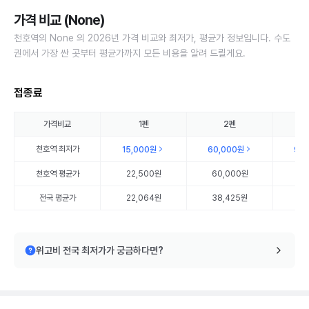
가격 비교 (None)
천호역의 None 의 2026년 가격 비교와 최저가, 평균가 정보입니다. 수도
권에서 가장 싼 곳부터 평균가까지 모든 비용을 알려 드릴게요.
접종료
가격비교
1펜
2펜
천호역
최저가
15,000원
60,000원
90
천호역
평균가
22,500원
60,000원
90
전국 평균가
22,064원
38,425원
55
위고비 전국 최저가가 궁금하다면?