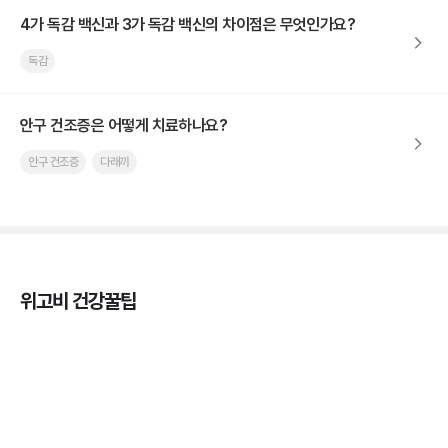
4가 독감 백신과 3가 독감 백신의 차이점은 무엇인가요?
독감
안구 건조증은 어떻게 치료하나요?
안구 건조증
다래끼
위고비 건강꿀팁
열사병 후유증, 언제까지 지켜볼까
3분 꿀팁