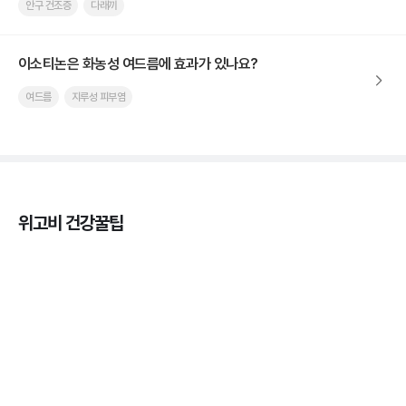
안구 건조증
다래끼
이소티논은 화농성 여드름에 효과가 있나요?
여드름
지루성 피부염
위고비 건강꿀팁
마운자로 온누리상품권으로 결제 가능한가요? — 최
저가 처방 꿀팁
3분 꿀팁 ㆍ #비만 #마운자로
마운자로 온누리상품권으로 결제 가능한가요? — 최