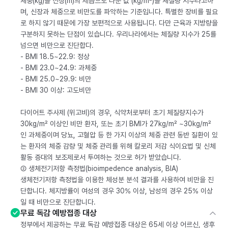
체중(kg)을 신장(m)의 제곱으로 나눈 값 (kg/m²)을 체질량 지수라고하
며, 신장과 체중으로 비만도를 파악하는 기준입니다. 특별한 장비를 필요
로 하지 않기 때문에 가장 보편적으로 사용됩니다. 다만 근육과 지방량을
구분하지 못하는 단점이 있습니다. 우리나라에서는 체질량 지수가 25를
넘으면 비만으로 진단합다.
- BMI 18.5~22.9: 정상
- BMI 23.0~24.9: 과체중
- BMI 25.0~29.9: 비만
- BMI 30 이상: 고도비만
다이어트 주사제 (위고비)의 경우, 식약처로부터 초기 체질량지수가
30kg/m² 이상인 비만 환자, 또는 초기 BMI가 27kg/m² ~30kg/m²
인 과체중이며 당뇨, 고혈압 등 한 가지 이상의 체중 관련 동반 질환이 있
는 환자의 체중 감량 및 체중 관리를 위해 칼로리 저감 식이요법 및 신체
활동 증대의 보조제로서 투여하는 것으로 허가 받았습니다.
② 생체전기저항 측정법(bioimpedence analysis, BIA)
생체전기저항 측정법을 이용한 체성분 분석 결과를 사용하여 비만을 진
단합니다. 체지방률이 여성의 경우 30% 이상, 남성의 경우 25% 이상
일 때 비만으로 진단합니다.
무료 독감 예방접종 대상
정부에서 제공하는 무료 독감 예방접종 대상은 65세 이상 어르신, 생후