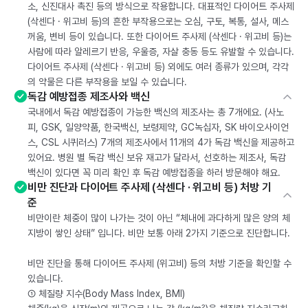
소, 신진대사 촉진 등의 방식으로 작용합니다. 대표적인 다이어트 주사제
(삭센다 · 위고비 등)의 흔한 부작용으로는 오심, 구토, 복통, 설사, 메스
꺼움, 변비 등이 있습니다. 또한 다이어트 주사제 (삭센다 · 위고비 등)는
사람에 따라 알레르기 반응, 우울증, 자살 충동 등도 유발할 수 있습니다.
다이어트 주사제 (삭센다 · 위고비 등) 외에도 여러 종류가 있으며, 각각
의 약물은 다른 부작용을 보일 수 있습니다.
독감 예방접종 제조사와 백신
국내에서 독감 예방접종이 가능한 백신의 제조사는 총 7개에요. (사노
피, GSK, 일양약품, 한국백신, 보령제약, GC녹십자, SK 바이오사이언
스, CSL 시퀴러스) 7개의 제조사에서 11개의 4가 독감 백신을 제공하고
있어요. 병원 별 독감 백신 보유 재고가 달라서, 선호하는 제조사, 독감
백신이 있다면 꼭 미리 확인 후 독감 예방접종을 하러 방문해야 해요.
비만 진단과 다이어트 주사제 (삭센다 · 위고비 등) 처방 기
준
비만이란 체중이 많이 나가는 것이 아닌 “체내에 과다하게 많은 양의 체
지방이 쌓인 상태” 입니다. 비만 보통 아래 2가지 기준으로 진단합니다.
비만 진단을 통해 다이어트 주사제 (위고비) 등의 처방 기준을 확인할 수
있습니다.
① 체질량 지수(Body Mass Index, BMI)