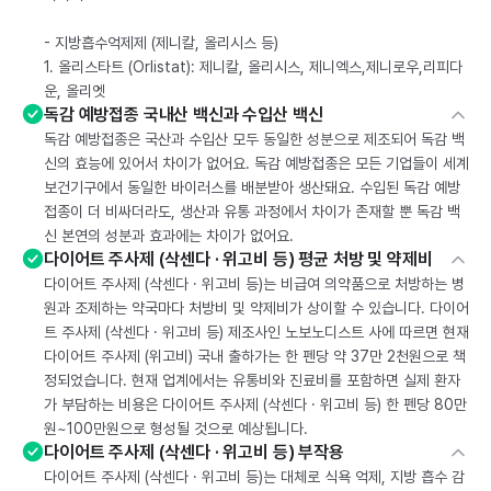
- 지방흡수억제제 (제니칼, 올리시스 등)
1. 올리스타트 (Orlistat): 제니칼, 올리시스, 제니엑스,제니로우,리피다
운, 올리엣
독감 예방접종 국내산 백신과 수입산 백신
독감 예방접종은 국산과 수입산 모두 동일한 성분으로 제조되어 독감 백
신의 효능에 있어서 차이가 없어요. 독감 예방접종은 모든 기업들이 세계
보건기구에서 동일한 바이러스를 배분받아 생산돼요. 수입된 독감 예방
접종이 더 비싸더라도, 생산과 유통 과정에서 차이가 존재할 뿐 독감 백
신 본연의 성분과 효과에는 차이가 없어요.
다이어트 주사제 (삭센다 · 위고비 등) 평균 처방 및 약제비
다이어트 주사제 (삭센다 · 위고비 등)는 비급여 의약품으로 처방하는 병
원과 조제하는 약국마다 처방비 및 약제비가 상이할 수 있습니다. 다이어
트 주사제 (삭센다 · 위고비 등) 제조사인 노보노디스트 사에 따르면 현재
다이어트 주사제 (위고비) 국내 출하가는 한 펜당 약 37만 2천원으로 책
정되었습니다. 현재 업계에서는 유통비와 진료비를 포함하면 실제 환자
가 부담하는 비용은 다이어트 주사제 (삭센다 · 위고비 등) 한 펜당 80만
원~100만원으로 형성될 것으로 예상됩니다.
다이어트 주사제 (삭센다 · 위고비 등) 부작용
다이어트 주사제 (삭센다 · 위고비 등)는 대체로 식욕 억제, 지방 흡수 감