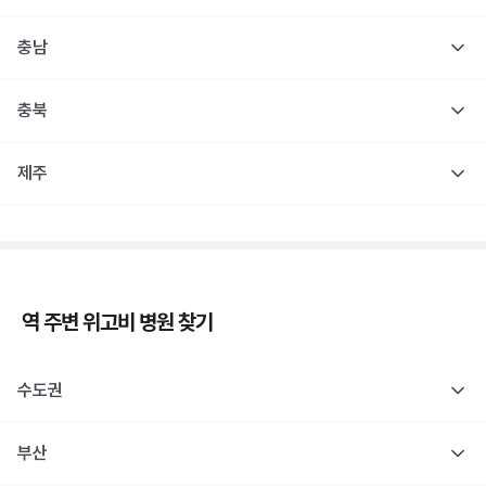
충남
충북
제주
역 주변
위고비
병원 찾기
수도권
부산