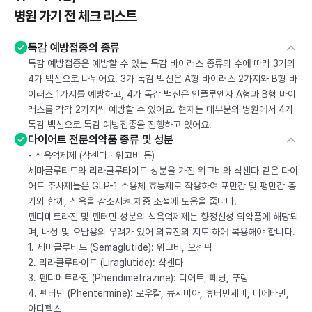
병원 가기 전 체크 리스트
독감 예방접종의 종류
독감 예방접종은 예방할 수 있는 독감 바이러스 종류의 수에 따라 3가와
4가 백신으로 나뉘어요. 3가 독감 백신은 A형 바이러스 2가지와 B형 바
이러스 1가지를 예방하고, 4가 독감 백신은 인플루엔자 A형과 B형 바이
러스를 각각 2가지씩 예방할 수 있어요. 현재는 대부분의 병원에서 4가
독감 백신으로 독감 예방접종을 진행하고 있어요.
다이어트 전문의약품 종류 및 성분
- 식욕억제제 (삭센다 · 위고비 등)
세마글루티드와 리라클루타이드 성분을 가진 위고비와 삭센다 같은 다이
어트 주사제들은 GLP-1 수용체 효능제로 작용하여 포만감 및 팽만감 증
가와 함께, 식욕을 감소시켜 체중 조절에 도움을 줍니다.
펜디메트라진 및 펜터민 성분의 식욕억제제는 향정신성 의약품에 해당되
며, 내성 및 오남용의 우려가 있어 의료진의 지도 하에 복용해야 합니다.
1. 세마글루티드 (Semaglutide): 위고비, 오젬픽
2. 리라클루타이드 (Liraglutide): 삭센다
3. 펜디메트라진 (Phendimetrazine): 디어트, 페닝, 푸링
4. 펜터민 (Phentermine): 로우칼, 큐시미아, 휴터민세미, 디에타민,
아디펙스