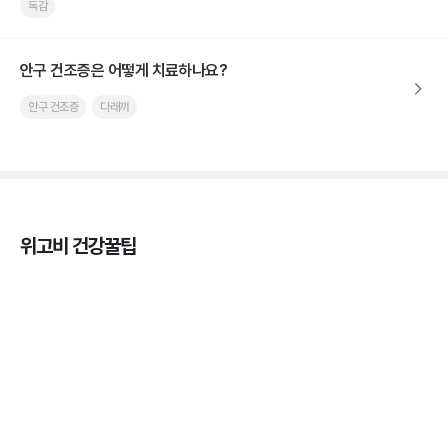
독감
안구 건조증은 어떻게 치료하나요?
안구 건조증
다래끼
위고비 건강꿀팁
열사병 후유증, 언제까지 지켜볼까
3분 꿀팁
열사병 응급처치, 어디까지 식혀야할까?
3분 꿀팁