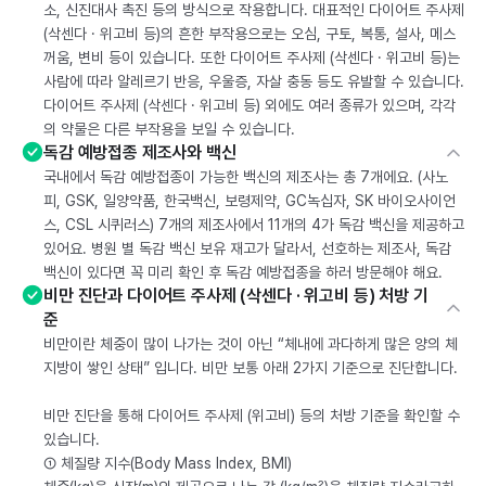
소, 신진대사 촉진 등의 방식으로 작용합니다. 대표적인 다이어트 주사제
(삭센다 · 위고비 등)의 흔한 부작용으로는 오심, 구토, 복통, 설사, 메스
꺼움, 변비 등이 있습니다. 또한 다이어트 주사제 (삭센다 · 위고비 등)는
사람에 따라 알레르기 반응, 우울증, 자살 충동 등도 유발할 수 있습니다.
다이어트 주사제 (삭센다 · 위고비 등) 외에도 여러 종류가 있으며, 각각
의 약물은 다른 부작용을 보일 수 있습니다.
독감 예방접종 제조사와 백신
국내에서 독감 예방접종이 가능한 백신의 제조사는 총 7개에요. (사노
피, GSK, 일양약품, 한국백신, 보령제약, GC녹십자, SK 바이오사이언
스, CSL 시퀴러스) 7개의 제조사에서 11개의 4가 독감 백신을 제공하고
있어요. 병원 별 독감 백신 보유 재고가 달라서, 선호하는 제조사, 독감
백신이 있다면 꼭 미리 확인 후 독감 예방접종을 하러 방문해야 해요.
비만 진단과 다이어트 주사제 (삭센다 · 위고비 등) 처방 기
준
비만이란 체중이 많이 나가는 것이 아닌 “체내에 과다하게 많은 양의 체
지방이 쌓인 상태” 입니다. 비만 보통 아래 2가지 기준으로 진단합니다.
비만 진단을 통해 다이어트 주사제 (위고비) 등의 처방 기준을 확인할 수
있습니다.
① 체질량 지수(Body Mass Index, BMI)