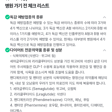
병원 가기 전 체크 리스트
독감 예방접종의 종류
독감 예방접종은 예방할 수 있는 독감 바이러스 종류의 수에 따라 3가와
4가 백신으로 나뉘어요. 3가 독감 백신은 A형 바이러스 2가지와 B형 바
이러스 1가지를 예방하고, 4가 독감 백신은 인플루엔자 A형과 B형 바이
러스를 각각 2가지씩 예방할 수 있어요. 현재는 대부분의 병원에서 4가
독감 백신으로 독감 예방접종을 진행하고 있어요.
다이어트 전문의약품 종류 및 성분
- 식욕억제제 (삭센다 · 위고비 등)
세마글루티드와 리라클루타이드 성분을 가진 위고비와 삭센다 같은 다이
어트 주사제들은 GLP-1 수용체 효능제로 작용하여 포만감 및 팽만감 증
가와 함께, 식욕을 감소시켜 체중 조절에 도움을 줍니다.
펜디메트라진 및 펜터민 성분의 식욕억제제는 향정신성 의약품에 해당되
며, 내성 및 오남용의 우려가 있어 의료진의 지도 하에 복용해야 합니다.
1. 세마글루티드 (Semaglutide): 위고비, 오젬픽
2. 리라클루타이드 (Liraglutide): 삭센다
3. 펜디메트라진 (Phendimetrazine): 디어트, 페닝, 푸링
4. 펜터민 (Phentermine): 로우칼, 큐시미아, 휴터민세미, 디에타민,
아디펙스