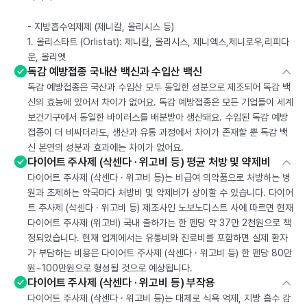
- 지방흡수억제제 (제니칼, 올리시스 등)
1. 올리스타트 (Orlistat): 제니칼, 올리시스, 제니엑스,제니로우,리피다
운, 올리엣
독감 예방접종 국내산 백신과 수입산 백신
독감 예방접종은 국산과 수입산 모두 동일한 성분으로 제조되어 독감 백
신의 효능에 있어서 차이가 없어요. 독감 예방접종은 모든 기업들이 세계
보건기구에서 동일한 바이러스를 배분받아 생산돼요. 수입된 독감 예방
접종이 더 비싸더라도, 생산과 유통 과정에서 차이가 존재할 뿐 독감 백
신 본연의 성분과 효과에는 차이가 없어요.
다이어트 주사제 (삭센다 · 위고비 등) 평균 처방 및 약제비
다이어트 주사제 (삭센다 · 위고비 등)는 비급여 의약품으로 처방하는 병
원과 조제하는 약국마다 처방비 및 약제비가 상이할 수 있습니다. 다이어
트 주사제 (삭센다 · 위고비 등) 제조사인 노보노디스트 사에 따르면 현재
다이어트 주사제 (위고비) 국내 출하가는 한 펜당 약 37만 2천원으로 책
정되었습니다. 현재 업계에서는 유통비와 진료비를 포함하면 실제 환자
가 부담하는 비용은 다이어트 주사제 (삭센다 · 위고비 등) 한 펜당 80만
원~100만원으로 형성될 것으로 예상됩니다.
다이어트 주사제 (삭센다 · 위고비 등) 부작용
다이어트 주사제 (삭센다 · 위고비 등)는 대체로 식욕 억제, 지방 흡수 감