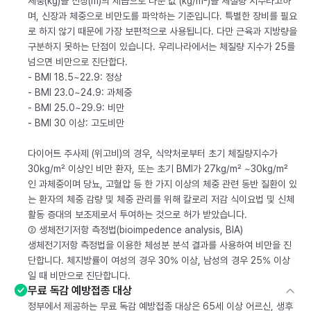
체중(kg)을 신장(m)의 제곱으로 나눈 값 (kg/m²)을 체질량 지수라고하
며, 신장과 체중으로 비만도를 파악하는 기준입니다. 특별한 장비를 필요
로 하지 않기 때문에 가장 보편적으로 사용됩니다. 다만 근육과 지방량을
구분하지 못하는 단점이 있습니다. 우리나라에서는 체질량 지수가 25를
넘으면 비만으로 진단합다.
- BMI 18.5~22.9: 정상
- BMI 23.0~24.9: 과체중
- BMI 25.0~29.9: 비만
- BMI 30 이상: 고도비만
다이어트 주사제 (위고비)의 경우, 식약처로부터 초기 체질량지수가
30kg/m² 이상인 비만 환자, 또는 초기 BMI가 27kg/m² ~30kg/m²
인 과체중이며 당뇨, 고혈압 등 한 가지 이상의 체중 관련 동반 질환이 있
는 환자의 체중 감량 및 체중 관리를 위해 칼로리 저감 식이요법 및 신체
활동 증대의 보조제로서 투여하는 것으로 허가 받았습니다.
② 생체전기저항 측정법(bioimpedence analysis, BIA)
생체전기저항 측정법을 이용한 체성분 분석 결과를 사용하여 비만을 진
단합니다. 체지방률이 여성의 경우 30% 이상, 남성의 경우 25% 이상
일 때 비만으로 진단합니다.
무료 독감 예방접종 대상
정부에서 제공하는 무료 독감 예방접종 대상은 65세 이상 어르신, 생후