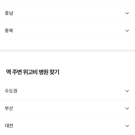
충남
충북
역 주변
위고비
병원 찾기
수도권
부산
대전