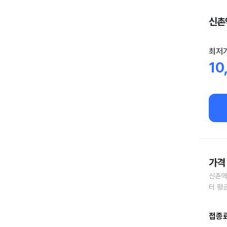
신촌역
최저
10
가격 
신촌역
터 평
접종