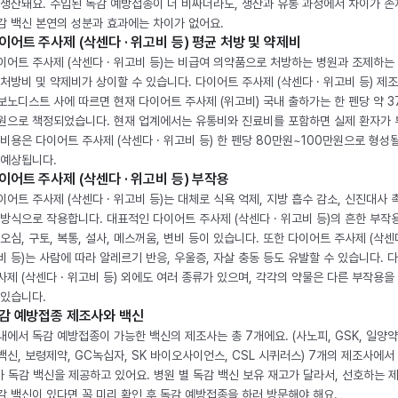
 생산돼요. 수입된 독감 예방접종이 더 비싸더라도, 생산과 유통 과정에서 차이가 존
감 백신 본연의 성분과 효과에는 차이가 없어요.
이어트 주사제 (삭센다 · 위고비 등) 평균 처방 및 약제비
이어트 주사제 (삭센다 · 위고비 등)는 비급여 의약품으로 처방하는 병원과 조제하는
 처방비 및 약제비가 상이할 수 있습니다. 다이어트 주사제 (삭센다 · 위고비 등) 제
보노디스트 사에 따르면 현재 다이어트 주사제 (위고비) 국내 출하가는 한 펜당 약 3
원으로 책정되었습니다. 현재 업계에서는 유통비와 진료비를 포함하면 실제 환자가
 비용은 다이어트 주사제 (삭센다 · 위고비 등) 한 펜당 80만원~100만원으로 형성
 예상됩니다.
이어트 주사제 (삭센다 · 위고비 등) 부작용
이어트 주사제 (삭센다 · 위고비 등)는 대체로 식욕 억제, 지방 흡수 감소, 신진대사 
 방식으로 작용합니다. 대표적인 다이어트 주사제 (삭센다 · 위고비 등)의 흔한 부작
 오심, 구토, 복통, 설사, 메스꺼움, 변비 등이 있습니다. 또한 다이어트 주사제 (삭센다
비 등)는 사람에 따라 알레르기 반응, 우울증, 자살 충동 등도 유발할 수 있습니다. 
사제 (삭센다 · 위고비 등) 외에도 여러 종류가 있으며, 각각의 약물은 다른 부작용을
 있습니다.
감 예방접종 제조사와 백신
내에서 독감 예방접종이 가능한 백신의 제조사는 총 7개에요. (사노피, GSK, 일양약
백신, 보령제약, GC녹십자, SK 바이오사이언스, CSL 시퀴러스) 7개의 제조사에서 
가 독감 백신을 제공하고 있어요. 병원 별 독감 백신 보유 재고가 달라서, 선호하는 
감 백신이 있다면 꼭 미리 확인 후 독감 예방접종을 하러 방문해야 해요.