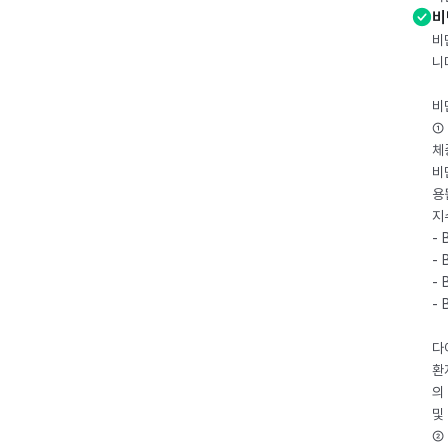
비
비
니
비
① 
체
비
용
지
- 
- 
- 
-
다
환
의
및
② 