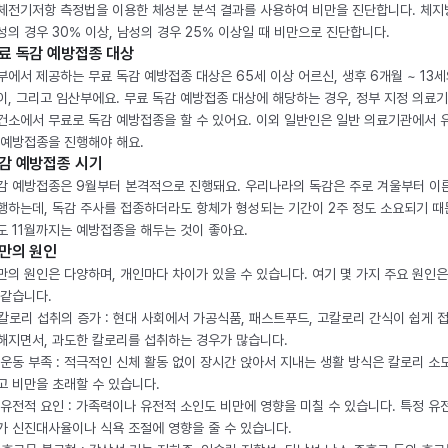
체전기저항 측정법을 이용한 체성분 분석 결과를 사용하여 비만을 진단합니다. 체
성의 경우 30% 이상, 남성의 경우 25% 이상일 때 비만으로 진단합니다.
료 독감 예방접종 대상
부에서 제공하는 무료 독감 예방접종 대상은 65세 이상 어르신, 생후 6개월 ~ 13세
이, 그리고 임산부에요. 무료 독감 예방접종 대상에 해당하는 경우, 정부 지정 의료
건소에서 무료로 독감 예방접종을 할 수 있어요. 이외 일반인은 일반 의료기관에서 
 예방접종을 진행해야 해요.
감 예방접종 시기
감 예방접종은 9월부터 본격적으로 진행돼요. 우리나라의 독감은 주로 겨울부터 이
행하는데, 독감 주사를 접종하더라도 항체가 형성되는 기간이 2주 정도 소요되기 때
도 11월까지는 예방접종을 해두는 것이 좋아요.
만의 원인
만의 원인은 다양하며, 개인마다 차이가 있을 수 있습니다. 여기 몇 가지 주요 원인은
 같습니다.
. 칼로리 섭취의 증가 : 현대 사회에서 가공식품, 패스트푸드, 고칼로리 간식이 쉽게 
해지면서, 과도한 칼로리를 섭취하는 경우가 많습니다.
. 운동 부족 : 적극적인 신체 활동 없이 장시간 앉아서 지내는 생활 방식은 칼로리 소
고 비만을 초래할 수 있습니다.
. 유전적 요인 : 가족력이나 유전적 소인도 비만에 영향을 미칠 수 있습니다. 특정 유
가 신진대사율이나 식욕 조절에 영향을 줄 수 있습니다.