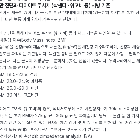
만 진단과 다이어트 주사제 (삭센다 · 위고비 등) 처방 기준
만이란 체중이 많이 나가는 것이 아닌 “체내에 과다하게 많은 양의 체지방이 쌓인 상
다. 비만 보통 아래 2가지 기준으로 진단합니다.
만 진단을 통해 다이어트 주사제 (위고비) 등의 처방 기준을 확인할 수 있습니다.
체질량 지수(Body Mass Index, BMI)
중(kg)을 신장(m)의 제곱으로 나눈 값 (kg/m²)을 체질량 지수라고하며, 신장과 체
만도를 파악하는 기준입니다. 특별한 장비를 필요로 하지 않기 때문에 가장 보편적으
됩니다. 다만 근육과 지방량을 구분하지 못하는 단점이 있습니다. 우리나라에서는 
수가 25를 넘으면 비만으로 진단합다.
BMI 18.5~22.9: 정상
BMI 23.0~24.9: 과체중
BMI 25.0~29.9: 비만
 BMI 30 이상: 고도비만
이어트 주사제 (위고비)의 경우, 식약처로부터 초기 체질량지수가 30kg/m² 이상인
자, 또는 초기 BMI가 27kg/m² ~30kg/m² 인 과체중이며 당뇨, 고혈압 등 한 가지
 체중 관련 동반 질환이 있는 환자의 체중 감량 및 체중 관리를 위해 칼로리 저감 식
 신체 활동 증대의 보조제로서 투여하는 것으로 허가 받았습니다.
생체전기저항 측정법(bioimpedence analysis, BIA)