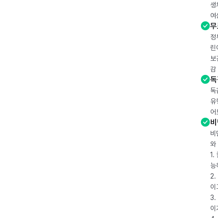
생
여
무
정
린
보
감
독
독
유
어
비
비
와
1
능
2
이
3
이