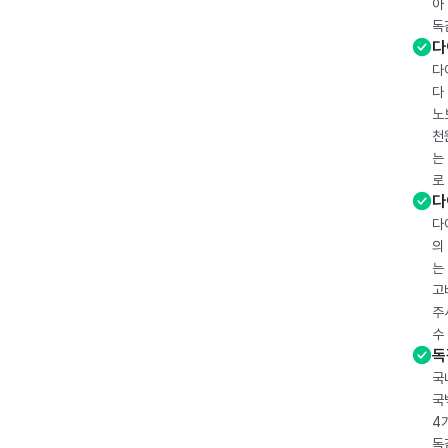
아
독
다
다
다
노
천
는
로
다
다
의
는
고
주
수
독
국
국
4
독