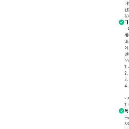
어
신
원
다
-
세
G
에
펜
우
1
2.
3.
4
-
1
독
독
차