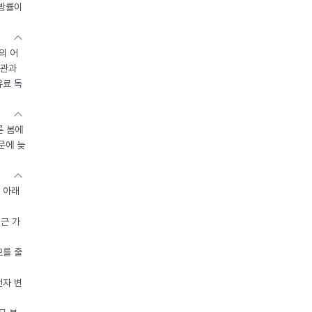
지방률이
의 어
기관과
유료 독
른 봄에
문에 늦
 아래
접근 가
모를 줄
전자 변