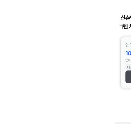
신촌
1펜 
앱
1
앱에
바