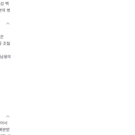
독감 백
분의 병
들은
중 조절
오남용의
있어서
 배분받