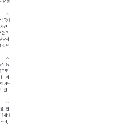
재할 뿐
 약국마
조사인
7만 2
 부담하
될 것으
촉진 등
용으로
 · 위
다이어트
 보일
품, 한
11개의
제조사,