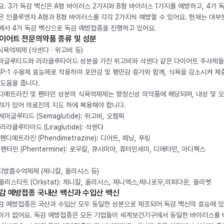
요. 3가 독감 백신은 A형 바이러스 2가지와 B형 바이러스 1가지를 예방하고, 4가 
은 인플루엔자 A형과 B형 바이러스를 각각 2가지씩 예방할 수 있어요. 현재는 대부
에서 4가 독감 백신으로 독감 예방접종을 진행하고 있어요.
이어트 전문의약품 종류 및 성분
 식욕억제제 (삭센다 · 위고비 등)
마글루티드와 리라클루타이드 성분을 가진 위고비와 삭센다 같은 다이어트 주사제
LP-1 수용체 효능제로 작용하여 포만감 및 팽만감 증가와 함께, 식욕을 감소시켜 체
 도움을 줍니다.
디메트라진 및 펜터민 성분의 식욕억제제는 향정신성 의약품에 해당되며, 내성 및 
려가 있어 의료진의 지도 하에 복용해야 합니다.
. 세마글루티드 (Semaglutide): 위고비, 오젬픽
 리라클루타이드 (Liraglutide): 삭센다
 펜디메트라진 (Phendimetrazine): 디어트, 페닝, 푸링
. 펜터민 (Phentermine): 로우칼, 큐시미아, 휴터민세미, 디에타민, 아디펙스
 지방흡수억제제 (제니칼, 올리시스 등)
. 올리스타트 (Orlistat): 제니칼, 올리시스, 제니엑스,제니로우,리피다운, 올리엣
감 예방접종 국내산 백신과 수입산 백신
감 예방접종은 국산과 수입산 모두 동일한 성분으로 제조되어 독감 백신의 효능에 
이가 없어요. 독감 예방접종은 모든 기업들이 세계보건기구에서 동일한 바이러스를