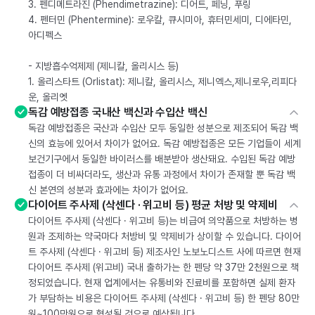
3. 펜디메트라진 (Phendimetrazine): 디어트, 페닝, 푸링
4. 펜터민 (Phentermine): 로우칼, 큐시미아, 휴터민세미, 디에타민,
아디펙스
- 지방흡수억제제 (제니칼, 올리시스 등)
1. 올리스타트 (Orlistat): 제니칼, 올리시스, 제니엑스,제니로우,리피다
운, 올리엣
독감 예방접종 국내산 백신과 수입산 백신
독감 예방접종은 국산과 수입산 모두 동일한 성분으로 제조되어 독감 백
신의 효능에 있어서 차이가 없어요. 독감 예방접종은 모든 기업들이 세계
보건기구에서 동일한 바이러스를 배분받아 생산돼요. 수입된 독감 예방
접종이 더 비싸더라도, 생산과 유통 과정에서 차이가 존재할 뿐 독감 백
신 본연의 성분과 효과에는 차이가 없어요.
다이어트 주사제 (삭센다 · 위고비 등) 평균 처방 및 약제비
다이어트 주사제 (삭센다 · 위고비 등)는 비급여 의약품으로 처방하는 병
원과 조제하는 약국마다 처방비 및 약제비가 상이할 수 있습니다. 다이어
트 주사제 (삭센다 · 위고비 등) 제조사인 노보노디스트 사에 따르면 현재
다이어트 주사제 (위고비) 국내 출하가는 한 펜당 약 37만 2천원으로 책
정되었습니다. 현재 업계에서는 유통비와 진료비를 포함하면 실제 환자
가 부담하는 비용은 다이어트 주사제 (삭센다 · 위고비 등) 한 펜당 80만
원~100만원으로 형성될 것으로 예상됩니다.