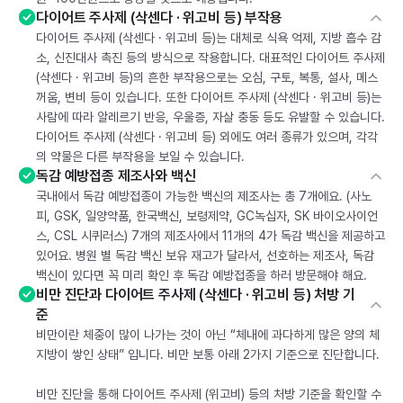
다이어트 주사제 (삭센다 · 위고비 등) 부작용
다이어트 주사제 (삭센다 · 위고비 등)는 대체로 식욕 억제, 지방 흡수 감
소, 신진대사 촉진 등의 방식으로 작용합니다. 대표적인 다이어트 주사제
(삭센다 · 위고비 등)의 흔한 부작용으로는 오심, 구토, 복통, 설사, 메스
꺼움, 변비 등이 있습니다. 또한 다이어트 주사제 (삭센다 · 위고비 등)는
사람에 따라 알레르기 반응, 우울증, 자살 충동 등도 유발할 수 있습니다.
다이어트 주사제 (삭센다 · 위고비 등) 외에도 여러 종류가 있으며, 각각
의 약물은 다른 부작용을 보일 수 있습니다.
독감 예방접종 제조사와 백신
국내에서 독감 예방접종이 가능한 백신의 제조사는 총 7개에요. (사노
피, GSK, 일양약품, 한국백신, 보령제약, GC녹십자, SK 바이오사이언
스, CSL 시퀴러스) 7개의 제조사에서 11개의 4가 독감 백신을 제공하고
있어요. 병원 별 독감 백신 보유 재고가 달라서, 선호하는 제조사, 독감
백신이 있다면 꼭 미리 확인 후 독감 예방접종을 하러 방문해야 해요.
비만 진단과 다이어트 주사제 (삭센다 · 위고비 등) 처방 기
준
비만이란 체중이 많이 나가는 것이 아닌 “체내에 과다하게 많은 양의 체
지방이 쌓인 상태” 입니다. 비만 보통 아래 2가지 기준으로 진단합니다.
비만 진단을 통해 다이어트 주사제 (위고비) 등의 처방 기준을 확인할 수