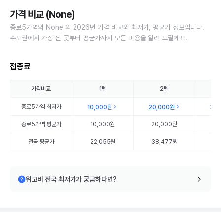
가격 비교 (None)
종로5가역의 None 의 2026년 가격 비교와 최저가, 평균가 정보입니다.
수도권에서 가장 싼 곳부터 평균가까지 모든 비용을 알려 드릴게요.
접종료
가격비교
1펜
2펜
종로5가역
최저가
10,000원
20,000원
30
종로5가역
평균가
10,000원
20,000원
30
전국 평균가
22,055원
38,477원
56
위고비 전국 최저가가 궁금하다면?