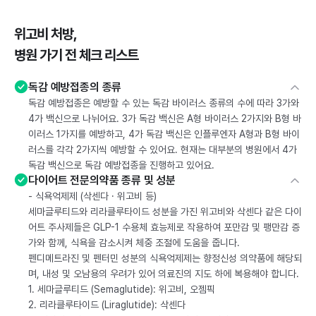
위고비 처방,
병원 가기 전 체크 리스트
독감 예방접종의 종류
독감 예방접종은 예방할 수 있는 독감 바이러스 종류의 수에 따라 3가와
4가 백신으로 나뉘어요. 3가 독감 백신은 A형 바이러스 2가지와 B형 바
이러스 1가지를 예방하고, 4가 독감 백신은 인플루엔자 A형과 B형 바이
러스를 각각 2가지씩 예방할 수 있어요. 현재는 대부분의 병원에서 4가
독감 백신으로 독감 예방접종을 진행하고 있어요.
다이어트 전문의약품 종류 및 성분
- 식욕억제제 (삭센다 · 위고비 등)
세마글루티드와 리라클루타이드 성분을 가진 위고비와 삭센다 같은 다이
어트 주사제들은 GLP-1 수용체 효능제로 작용하여 포만감 및 팽만감 증
가와 함께, 식욕을 감소시켜 체중 조절에 도움을 줍니다.
펜디메트라진 및 펜터민 성분의 식욕억제제는 향정신성 의약품에 해당되
며, 내성 및 오남용의 우려가 있어 의료진의 지도 하에 복용해야 합니다.
1. 세마글루티드 (Semaglutide): 위고비, 오젬픽
2. 리라클루타이드 (Liraglutide): 삭센다