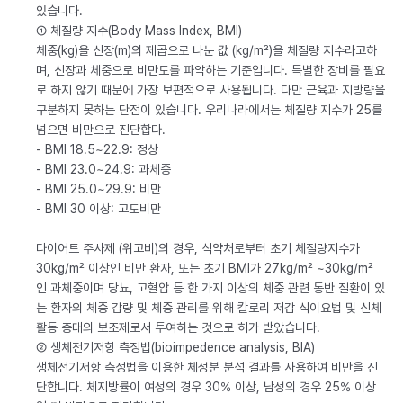
있습니다.
① 체질량 지수(Body Mass Index, BMI)
체중(kg)을 신장(m)의 제곱으로 나눈 값 (kg/m²)을 체질량 지수라고하
며, 신장과 체중으로 비만도를 파악하는 기준입니다. 특별한 장비를 필요
로 하지 않기 때문에 가장 보편적으로 사용됩니다. 다만 근육과 지방량을
구분하지 못하는 단점이 있습니다. 우리나라에서는 체질량 지수가 25를
넘으면 비만으로 진단합다.
- BMI 18.5~22.9: 정상
- BMI 23.0~24.9: 과체중
- BMI 25.0~29.9: 비만
- BMI 30 이상: 고도비만
다이어트 주사제 (위고비)의 경우, 식약처로부터 초기 체질량지수가
30kg/m² 이상인 비만 환자, 또는 초기 BMI가 27kg/m² ~30kg/m²
인 과체중이며 당뇨, 고혈압 등 한 가지 이상의 체중 관련 동반 질환이 있
는 환자의 체중 감량 및 체중 관리를 위해 칼로리 저감 식이요법 및 신체
활동 증대의 보조제로서 투여하는 것으로 허가 받았습니다.
② 생체전기저항 측정법(bioimpedence analysis, BIA)
생체전기저항 측정법을 이용한 체성분 분석 결과를 사용하여 비만을 진
단합니다. 체지방률이 여성의 경우 30% 이상, 남성의 경우 25% 이상