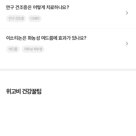
안구 건조증은 어떻게 치료하나요?
안구 건조증
다래끼
이소티논은 화농성 여드름에 효과가 있나요?
여드름
지루성 피부염
위고비 건강꿀팁
마운자로 효과, 언제부터 나타날까?
3분 꿀팁 ㆍ #마운자로