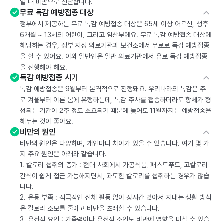
일 때 비만으로 진단합니다.
무료 독감 예방접종 대상
정부에서 제공하는 무료 독감 예방접종 대상은 65세 이상 어르신, 생후
6개월 ~ 13세의 어린이, 그리고 임산부에요. 무료 독감 예방접종 대상에
해당하는 경우, 정부 지정 의료기관과 보건소에서 무료로 독감 예방접종
을 할 수 있어요. 이외 일반인은 일반 의료기관에서 유료 독감 예방접종
을 진행해야 해요.
독감 예방접종 시기
독감 예방접종은 9월부터 본격적으로 진행돼요. 우리나라의 독감은 주
로 겨울부터 이른 봄에 유행하는데, 독감 주사를 접종하더라도 항체가 형
성되는 기간이 2주 정도 소요되기 때문에 늦어도 11월까지는 예방접종을
해두는 것이 좋아요.
비만의 원인
비만의 원인은 다양하며, 개인마다 차이가 있을 수 있습니다. 여기 몇 가
지 주요 원인은 아래와 같습니다.
1. 칼로리 섭취의 증가 : 현대 사회에서 가공식품, 패스트푸드, 고칼로리
간식이 쉽게 접근 가능해지면서, 과도한 칼로리를 섭취하는 경우가 많습
니다.
2. 운동 부족 : 적극적인 신체 활동 없이 장시간 앉아서 지내는 생활 방식
은 칼로리 소모를 줄이고 비만을 초래할 수 있습니다.
3. 유전적 요인 : 가족력이나 유전적 소인도 비만에 영향을 미칠 수 있습