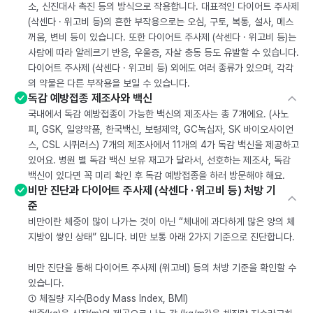
소, 신진대사 촉진 등의 방식으로 작용합니다. 대표적인 다이어트 주사제
(삭센다 · 위고비 등)의 흔한 부작용으로는 오심, 구토, 복통, 설사, 메스
꺼움, 변비 등이 있습니다. 또한 다이어트 주사제 (삭센다 · 위고비 등)는
사람에 따라 알레르기 반응, 우울증, 자살 충동 등도 유발할 수 있습니다.
다이어트 주사제 (삭센다 · 위고비 등) 외에도 여러 종류가 있으며, 각각
의 약물은 다른 부작용을 보일 수 있습니다.
독감 예방접종 제조사와 백신
국내에서 독감 예방접종이 가능한 백신의 제조사는 총 7개에요. (사노
피, GSK, 일양약품, 한국백신, 보령제약, GC녹십자, SK 바이오사이언
스, CSL 시퀴러스) 7개의 제조사에서 11개의 4가 독감 백신을 제공하고
있어요. 병원 별 독감 백신 보유 재고가 달라서, 선호하는 제조사, 독감
백신이 있다면 꼭 미리 확인 후 독감 예방접종을 하러 방문해야 해요.
비만 진단과 다이어트 주사제 (삭센다 · 위고비 등) 처방 기
준
비만이란 체중이 많이 나가는 것이 아닌 “체내에 과다하게 많은 양의 체
지방이 쌓인 상태” 입니다. 비만 보통 아래 2가지 기준으로 진단합니다.
비만 진단을 통해 다이어트 주사제 (위고비) 등의 처방 기준을 확인할 수
있습니다.
① 체질량 지수(Body Mass Index, BMI)