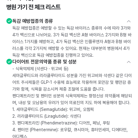
병원 가기 전 체크 리스트
독감 예방접종의 종류
독감 예방접종은 예방할 수 있는 독감 바이러스 종류의 수에 따라 3가와
4가 백신으로 나뉘어요. 3가 독감 백신은 A형 바이러스 2가지와 B형 바
이러스 1가지를 예방하고, 4가 독감 백신은 인플루엔자 A형과 B형 바이
러스를 각각 2가지씩 예방할 수 있어요. 현재는 대부분의 병원에서 4가
독감 백신으로 독감 예방접종을 진행하고 있어요.
다이어트 전문의약품 종류 및 성분
- 식욕억제제 (삭센다 · 위고비 등)
세마글루티드와 리라클루타이드 성분을 가진 위고비와 삭센다 같은 다이
어트 주사제들은 GLP-1 수용체 효능제로 작용하여 포만감 및 팽만감 증
가와 함께, 식욕을 감소시켜 체중 조절에 도움을 줍니다.
펜디메트라진 및 펜터민 성분의 식욕억제제는 향정신성 의약품에 해당되
며, 내성 및 오남용의 우려가 있어 의료진의 지도 하에 복용해야 합니다.
1. 세마글루티드 (Semaglutide): 위고비, 오젬픽
2. 리라클루타이드 (Liraglutide): 삭센다
3. 펜디메트라진 (Phendimetrazine): 디어트, 페닝, 푸링
4. 펜터민 (Phentermine): 로우칼, 큐시미아, 휴터민세미, 디에타민,
아디펙스