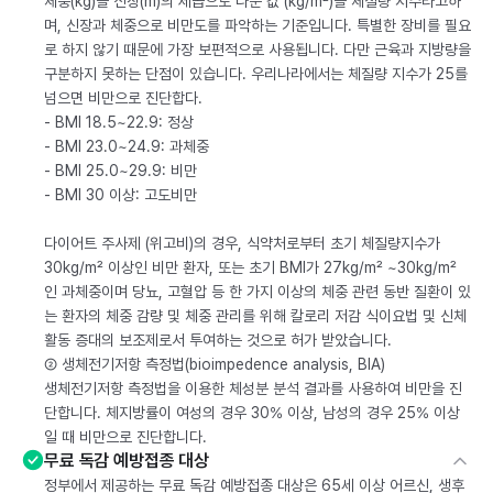
체중(kg)을 신장(m)의 제곱으로 나눈 값 (kg/m²)을 체질량 지수라고하
며, 신장과 체중으로 비만도를 파악하는 기준입니다. 특별한 장비를 필요
로 하지 않기 때문에 가장 보편적으로 사용됩니다. 다만 근육과 지방량을
구분하지 못하는 단점이 있습니다. 우리나라에서는 체질량 지수가 25를
넘으면 비만으로 진단합다.
- BMI 18.5~22.9: 정상
- BMI 23.0~24.9: 과체중
- BMI 25.0~29.9: 비만
- BMI 30 이상: 고도비만
다이어트 주사제 (위고비)의 경우, 식약처로부터 초기 체질량지수가
30kg/m² 이상인 비만 환자, 또는 초기 BMI가 27kg/m² ~30kg/m²
인 과체중이며 당뇨, 고혈압 등 한 가지 이상의 체중 관련 동반 질환이 있
는 환자의 체중 감량 및 체중 관리를 위해 칼로리 저감 식이요법 및 신체
활동 증대의 보조제로서 투여하는 것으로 허가 받았습니다.
② 생체전기저항 측정법(bioimpedence analysis, BIA)
생체전기저항 측정법을 이용한 체성분 분석 결과를 사용하여 비만을 진
단합니다. 체지방률이 여성의 경우 30% 이상, 남성의 경우 25% 이상
일 때 비만으로 진단합니다.
무료 독감 예방접종 대상
정부에서 제공하는 무료 독감 예방접종 대상은 65세 이상 어르신, 생후