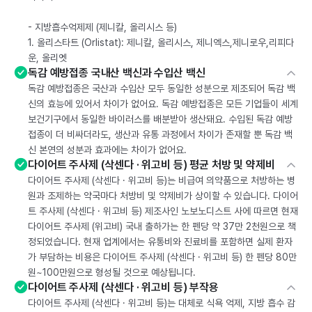
- 지방흡수억제제 (제니칼, 올리시스 등)
1. 올리스타트 (Orlistat): 제니칼, 올리시스, 제니엑스,제니로우,리피다
운, 올리엣
독감 예방접종 국내산 백신과 수입산 백신
독감 예방접종은 국산과 수입산 모두 동일한 성분으로 제조되어 독감 백
신의 효능에 있어서 차이가 없어요. 독감 예방접종은 모든 기업들이 세계
보건기구에서 동일한 바이러스를 배분받아 생산돼요. 수입된 독감 예방
접종이 더 비싸더라도, 생산과 유통 과정에서 차이가 존재할 뿐 독감 백
신 본연의 성분과 효과에는 차이가 없어요.
다이어트 주사제 (삭센다 · 위고비 등) 평균 처방 및 약제비
다이어트 주사제 (삭센다 · 위고비 등)는 비급여 의약품으로 처방하는 병
원과 조제하는 약국마다 처방비 및 약제비가 상이할 수 있습니다. 다이어
트 주사제 (삭센다 · 위고비 등) 제조사인 노보노디스트 사에 따르면 현재
다이어트 주사제 (위고비) 국내 출하가는 한 펜당 약 37만 2천원으로 책
정되었습니다. 현재 업계에서는 유통비와 진료비를 포함하면 실제 환자
가 부담하는 비용은 다이어트 주사제 (삭센다 · 위고비 등) 한 펜당 80만
원~100만원으로 형성될 것으로 예상됩니다.
다이어트 주사제 (삭센다 · 위고비 등) 부작용
다이어트 주사제 (삭센다 · 위고비 등)는 대체로 식욕 억제, 지방 흡수 감