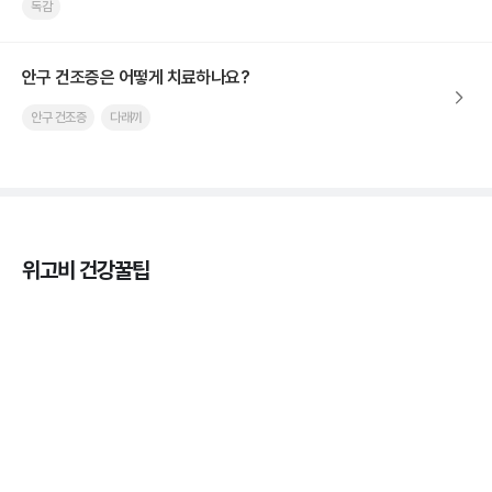
독감
안구 건조증은 어떻게 치료하나요?
안구 건조증
다래끼
위고비 건강꿀팁
열사병 후유증, 언제까지 지켜볼까
3분 꿀팁
열사병 응급처치, 어디까지 식혀야할까?
3분 꿀팁