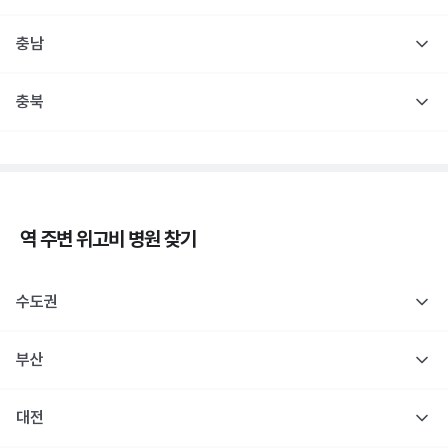
충남
충북
역 주변
위고비
병원 찾기
수도권
부산
대전