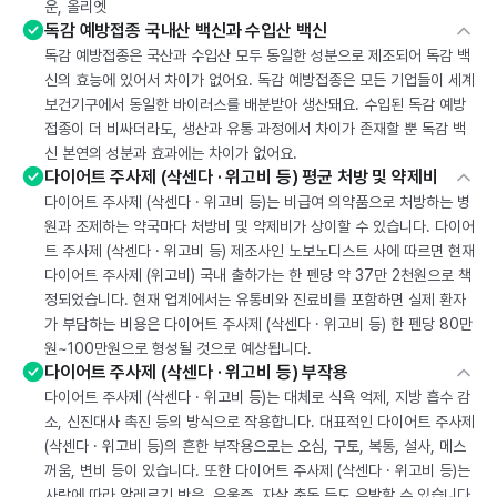
운, 올리엣
독감 예방접종 국내산 백신과 수입산 백신
독감 예방접종은 국산과 수입산 모두 동일한 성분으로 제조되어 독감 백
신의 효능에 있어서 차이가 없어요. 독감 예방접종은 모든 기업들이 세계
보건기구에서 동일한 바이러스를 배분받아 생산돼요. 수입된 독감 예방
접종이 더 비싸더라도, 생산과 유통 과정에서 차이가 존재할 뿐 독감 백
신 본연의 성분과 효과에는 차이가 없어요.
다이어트 주사제 (삭센다 · 위고비 등) 평균 처방 및 약제비
다이어트 주사제 (삭센다 · 위고비 등)는 비급여 의약품으로 처방하는 병
원과 조제하는 약국마다 처방비 및 약제비가 상이할 수 있습니다. 다이어
트 주사제 (삭센다 · 위고비 등) 제조사인 노보노디스트 사에 따르면 현재
다이어트 주사제 (위고비) 국내 출하가는 한 펜당 약 37만 2천원으로 책
정되었습니다. 현재 업계에서는 유통비와 진료비를 포함하면 실제 환자
가 부담하는 비용은 다이어트 주사제 (삭센다 · 위고비 등) 한 펜당 80만
원~100만원으로 형성될 것으로 예상됩니다.
다이어트 주사제 (삭센다 · 위고비 등) 부작용
다이어트 주사제 (삭센다 · 위고비 등)는 대체로 식욕 억제, 지방 흡수 감
소, 신진대사 촉진 등의 방식으로 작용합니다. 대표적인 다이어트 주사제
(삭센다 · 위고비 등)의 흔한 부작용으로는 오심, 구토, 복통, 설사, 메스
꺼움, 변비 등이 있습니다. 또한 다이어트 주사제 (삭센다 · 위고비 등)는
사람에 따라 알레르기 반응, 우울증, 자살 충동 등도 유발할 수 있습니다.