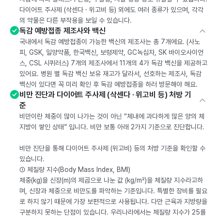
다이어트 주사제 (삭센다 · 위고비 등) 외에도 여러 종류가 있으며, 각각
의 약물은 다른 부작용을 보일 수 있습니다.
독감 예방접종 제조사와 백신
국내에서 독감 예방접종이 가능한 백신의 제조사는 총 7개에요. (사노
피, GSK, 일양약품, 한국백신, 보령제약, GC녹십자, SK 바이오사이언
스, CSL 시퀴러스) 7개의 제조사에서 11개의 4가 독감 백신을 제공하고
있어요. 병원 별 독감 백신 보유 재고가 달라서, 선호하는 제조사, 독감
백신이 있다면 꼭 미리 확인 후 독감 예방접종을 하러 방문해야 해요.
비만 진단과 다이어트 주사제 (삭센다 · 위고비 등) 처방 기
준
비만이란 체중이 많이 나가는 것이 아닌 “체내에 과다하게 많은 양의 체
지방이 쌓인 상태” 입니다. 비만 보통 아래 2가지 기준으로 진단합니다.
비만 진단을 통해 다이어트 주사제 (위고비) 등의 처방 기준을 확인할 수
있습니다.
① 체질량 지수(Body Mass Index, BMI)
체중(kg)을 신장(m)의 제곱으로 나눈 값 (kg/m²)을 체질량 지수라고하
며, 신장과 체중으로 비만도를 파악하는 기준입니다. 특별한 장비를 필요
로 하지 않기 때문에 가장 보편적으로 사용됩니다. 다만 근육과 지방량을
구분하지 못하는 단점이 있습니다. 우리나라에서는 체질량 지수가 25를