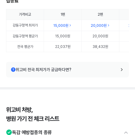
접종료
가격비교
1펜
2펜
강동구청역
최저가
15,000원
20,000원
20
강동구청역
평균가
15,000원
20,000원
20
전국 평균가
22,037원
38,432원
56
위고비 전국 최저가가 궁금하다면?
위고비 처방,
병원 가기 전 체크 리스트
독감 예방접종의 종류