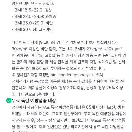
넘으면 비만으로 진단합다.
- BMI 18.5~22.9: 정상
- BMI 23.0~24.9: 과체중
- BMI 25.0~29.9: 비만
- BMI 30 이상: 고도비만
다이어트 주사제 (위고비)의 경우, 식약처로부터 초기 체질량지수가
30kg/m² 이상인 비만 환자, 또는 초기 BMI가 27kg/m² ~30kg/m²
인 과체중이며 당뇨, 고혈압 등 한 가지 이상의 체중 관련 동반 질환이 있
는 환자의 체중 감량 및 체중 관리를 위해 칼로리 저감 식이요법 및 신체
활동 증대의 보조제로서 투여하는 것으로 허가 받았습니다.
② 생체전기저항 측정법(bioimpedence analysis, BIA)
생체전기저항 측정법을 이용한 체성분 분석 결과를 사용하여 비만을 진
단합니다. 체지방률이 여성의 경우 30% 이상, 남성의 경우 25% 이상
일 때 비만으로 진단합니다.
무료 독감 예방접종 대상
정부에서 제공하는 무료 독감 예방접종 대상은 65세 이상 어르신, 생후
6개월 ~ 13세의 어린이, 그리고 임산부에요. 무료 독감 예방접종 대상에
해당하는 경우, 정부 지정 의료기관과 보건소에서 무료로 독감 예방접종
을 할 수 있어요. 이외 일반인은 일반 의료기관에서 유료 독감 예방접종