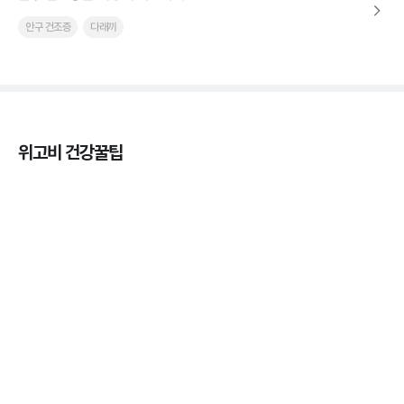
안구 건조증
다래끼
위고비 건강꿀팁
열사병 후유증, 언제까지 지켜볼까
3분 꿀팁
열사병 응급처치, 어디까지 식혀야할까?
3분 꿀팁