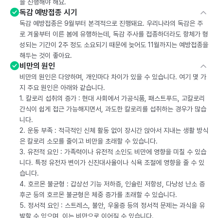
을 진행해야 해요.
독감 예방접종 시기
독감 예방접종은 9월부터 본격적으로 진행돼요. 우리나라의 독감은 주
로 겨울부터 이른 봄에 유행하는데, 독감 주사를 접종하더라도 항체가 형
성되는 기간이 2주 정도 소요되기 때문에 늦어도 11월까지는 예방접종을
해두는 것이 좋아요.
비만의 원인
비만의 원인은 다양하며, 개인마다 차이가 있을 수 있습니다. 여기 몇 가
지 주요 원인은 아래와 같습니다.
1. 칼로리 섭취의 증가 : 현대 사회에서 가공식품, 패스트푸드, 고칼로리
간식이 쉽게 접근 가능해지면서, 과도한 칼로리를 섭취하는 경우가 많습
니다.
2. 운동 부족 : 적극적인 신체 활동 없이 장시간 앉아서 지내는 생활 방식
은 칼로리 소모를 줄이고 비만을 초래할 수 있습니다.
3. 유전적 요인 : 가족력이나 유전적 소인도 비만에 영향을 미칠 수 있습
니다. 특정 유전자 변이가 신진대사율이나 식욕 조절에 영향을 줄 수 있
습니다.
4. 호르몬 불균형 : 갑상선 기능 저하증, 인슐린 저항성, 다낭성 난소 증
후군 등의 호르몬 불균형은 체중 증가를 초래할 수 있습니다.
5. 정서적 요인 : 스트레스, 불안, 우울증 등의 정서적 문제는 과식을 유
발할 수 있으며, 이는 비만으로 이어질 수 있습니다.