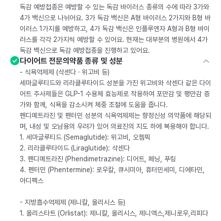
독감 예방접종은 예방할 수 있는 독감 바이러스 종류의 수에 따라 3가와
4가 백신으로 나뉘어요. 3가 독감 백신은 A형 바이러스 2가지와 B형 바
이러스 1가지를 예방하고, 4가 독감 백신은 인플루엔자 A형과 B형 바이
러스를 각각 2가지씩 예방할 수 있어요. 현재는 대부분의 병원에서 4가
독감 백신으로 독감 예방접종을 진행하고 있어요.
다이어트 전문의약품 종류 및 성분
- 식욕억제제 (삭센다 · 위고비 등)
세마글루티드와 리라클루타이드 성분을 가진 위고비와 삭센다 같은 다이
어트 주사제들은 GLP-1 수용체 효능제로 작용하여 포만감 및 팽만감 증
가와 함께, 식욕을 감소시켜 체중 조절에 도움을 줍니다.
펜디메트라진 및 펜터민 성분의 식욕억제제는 향정신성 의약품에 해당되
며, 내성 및 오남용의 우려가 있어 의료진의 지도 하에 복용해야 합니다.
1. 세마글루티드 (Semaglutide): 위고비, 오젬픽
2. 리라클루타이드 (Liraglutide): 삭센다
3. 펜디메트라진 (Phendimetrazine): 디어트, 페닝, 푸링
4. 펜터민 (Phentermine): 로우칼, 큐시미아, 휴터민세미, 디에타민,
아디펙스
- 지방흡수억제제 (제니칼, 올리시스 등)
1. 올리스타트 (Orlistat): 제니칼, 올리시스, 제니엑스,제니로우,리피다