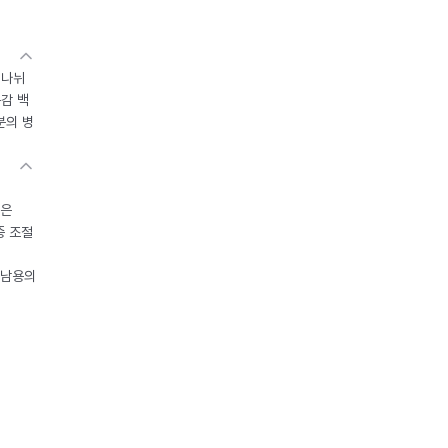
 나뉘
독감 백
분의 병
들은
중 조절
오남용의