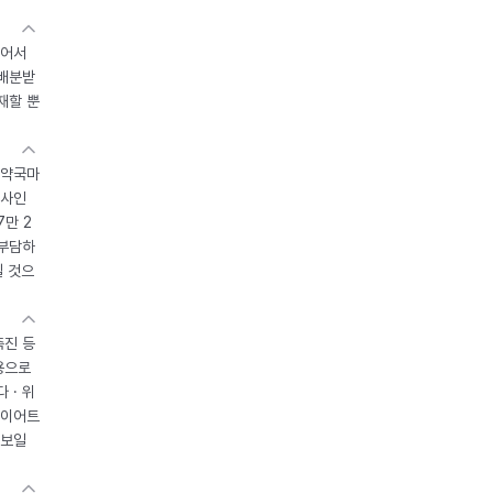
있어서
 배분받
재할 뿐
 약국마
조사인
7만 2
 부담하
될 것으
촉진 등
용으로
 · 위
다이어트
 보일