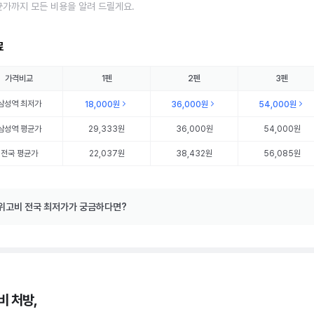
균가까지 모든 비용을 알려 드릴게요.
료
가격비교
1펜
2펜
3펜
삼성역
최저가
18,000원
36,000원
54,000원
삼성역
평균가
29,333원
36,000원
54,000원
전국 평균가
22,037원
38,432원
56,085원
위고비 전국 최저가가 궁금하다면?
비 처방,