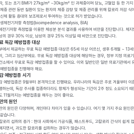
자, 또는 초기 BMI가 27kg/m² ~30kg/m² 인 과체중이며 당뇨, 고혈압 등 한 가지
 체중 관련 동반 질환이 있는 환자의 체중 감량 및 체중 관리를 위해 칼로리 저감 식
 신체 활동 증대의 보조제로서 투여하는 것으로 허가 받았습니다.
생체전기저항 측정법(bioimpedence analysis, BIA)
체전기저항 측정법을 이용한 체성분 분석 결과를 사용하여 비만을 진단합니다. 체
성의 경우 30% 이상, 남성의 경우 25% 이상일 때 비만으로 진단합니다.
료 독감 예방접종 대상
부에서 제공하는 무료 독감 예방접종 대상은 65세 이상 어르신, 생후 6개월 ~ 13세
이, 그리고 임산부에요. 무료 독감 예방접종 대상에 해당하는 경우, 정부 지정 의료
건소에서 무료로 독감 예방접종을 할 수 있어요. 이외 일반인은 일반 의료기관에서 
 예방접종을 진행해야 해요.
감 예방접종 시기
감 예방접종은 9월부터 본격적으로 진행돼요. 우리나라의 독감은 주로 겨울부터 이
행하는데, 독감 주사를 접종하더라도 항체가 형성되는 기간이 2주 정도 소요되기 때
도 11월까지는 예방접종을 해두는 것이 좋아요.
만의 원인
만의 원인은 다양하며, 개인마다 차이가 있을 수 있습니다. 여기 몇 가지 주요 원인은
 같습니다.
. 칼로리 섭취의 증가 : 현대 사회에서 가공식품, 패스트푸드, 고칼로리 간식이 쉽게 
해지면서, 과도한 칼로리를 섭취하는 경우가 많습니다.