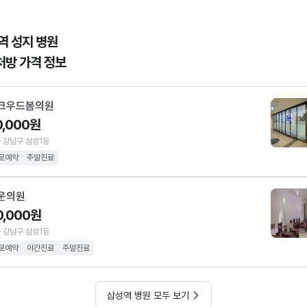
역 성지 병원
처방 가격 정보
크우드봄의원
0,000원
 강남구 삼성1동
로예약
주말진료
운의원
0,000원
 강남구 삼성1동
로예약
야간진료
주말진료
삼성역 병원 모두 보기