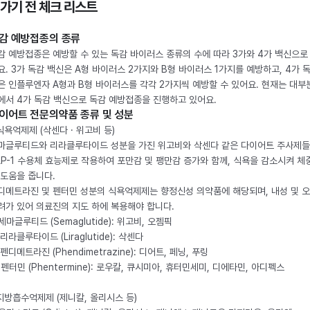
 가기 전 체크 리스트
감 예방접종의 종류
감 예방접종은 예방할 수 있는 독감 바이러스 종류의 수에 따라 3가와 4가 백신으로
요. 3가 독감 백신은 A형 바이러스 2가지와 B형 바이러스 1가지를 예방하고, 4가 
은 인플루엔자 A형과 B형 바이러스를 각각 2가지씩 예방할 수 있어요. 현재는 대부
에서 4가 독감 백신으로 독감 예방접종을 진행하고 있어요.
이어트 전문의약품 종류 및 성분
 식욕억제제 (삭센다 · 위고비 등)
마글루티드와 리라클루타이드 성분을 가진 위고비와 삭센다 같은 다이어트 주사제
LP-1 수용체 효능제로 작용하여 포만감 및 팽만감 증가와 함께, 식욕을 감소시켜 체
 도움을 줍니다.
디메트라진 및 펜터민 성분의 식욕억제제는 향정신성 의약품에 해당되며, 내성 및 
려가 있어 의료진의 지도 하에 복용해야 합니다.
. 세마글루티드 (Semaglutide): 위고비, 오젬픽
 리라클루타이드 (Liraglutide): 삭센다
 펜디메트라진 (Phendimetrazine): 디어트, 페닝, 푸링
. 펜터민 (Phentermine): 로우칼, 큐시미아, 휴터민세미, 디에타민, 아디펙스
 지방흡수억제제 (제니칼, 올리시스 등)