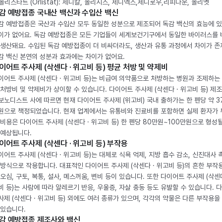
. 올리스타트 (Orlistat): 제니칼, 올리시스, 제니엑스,제니로우,리피다운, 올리엣
감 예방접종 국내산 백신과 수입산 백신
감 예방접종은 국산과 수입산 모두 동일한 성분으로 제조되어 독감 백신의 효능에 
이가 없어요. 독감 예방접종은 모든 기업들이 세계보건기구에서 동일한 바이러스를
 생산돼요. 수입된 독감 예방접종이 더 비싸더라도, 생산과 유통 과정에서 차이가 존
감 백신 본연의 성분과 효과에는 차이가 없어요.
이어트 주사제 (삭센다 · 위고비 등) 평균 처방 및 약제비
이어트 주사제 (삭센다 · 위고비 등)는 비급여 의약품으로 처방하는 병원과 조제하는
 처방비 및 약제비가 상이할 수 있습니다. 다이어트 주사제 (삭센다 · 위고비 등) 제
보노디스트 사에 따르면 현재 다이어트 주사제 (위고비) 국내 출하가는 한 펜당 약 3
원으로 책정되었습니다. 현재 업계에서는 유통비와 진료비를 포함하면 실제 환자가
 비용은 다이어트 주사제 (삭센다 · 위고비 등) 한 펜당 80만원~100만원으로 형성
 예상됩니다.
이어트 주사제 (삭센다 · 위고비 등) 부작용
이어트 주사제 (삭센다 · 위고비 등)는 대체로 식욕 억제, 지방 흡수 감소, 신진대사 
 방식으로 작용합니다. 대표적인 다이어트 주사제 (삭센다 · 위고비 등)의 흔한 부작
 오심, 구토, 복통, 설사, 메스꺼움, 변비 등이 있습니다. 또한 다이어트 주사제 (삭센다
비 등)는 사람에 따라 알레르기 반응, 우울증, 자살 충동 등도 유발할 수 있습니다. 
사제 (삭센다 · 위고비 등) 외에도 여러 종류가 있으며, 각각의 약물은 다른 부작용을
 있습니다.
감 예방접종 제조사와 백신