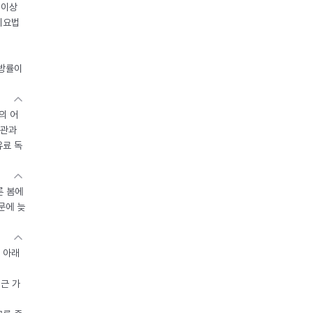
 이상
이요법
지방률이
의 어
기관과
유료 독
른 봄에
문에 늦
 아래
접근 가