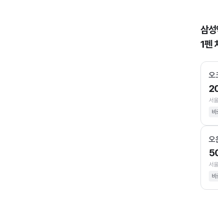
삼성
1펜 
오
2
서울
바
오
5
서울
바