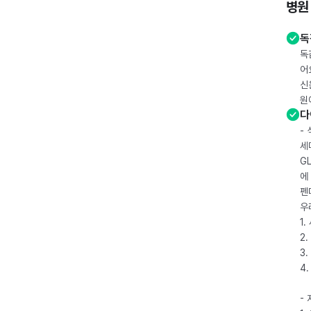
병원
독
독
어
신
원
다
-
세
G
에
펜
우
1
2.
3.
4
-