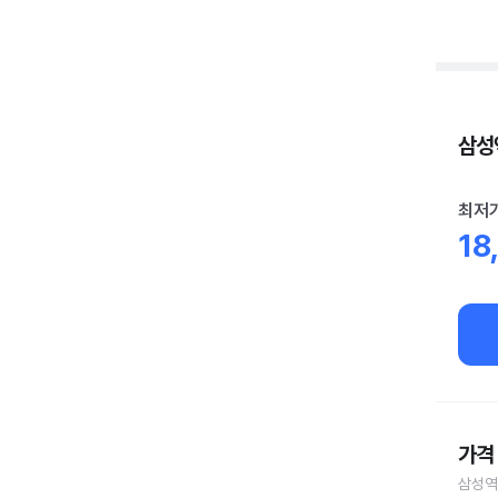
삼성역
최저
18
가격 
삼성역