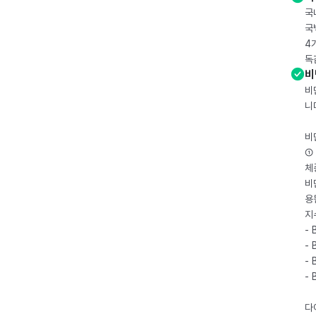
국
국
4
독
비
비
니
비
① 
체
비
용
지
- 
- 
- 
-
다