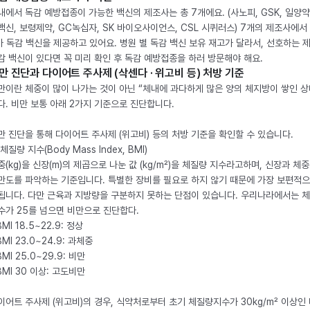
내에서 독감 예방접종이 가능한 백신의 제조사는 총 7개에요. (사노피, GSK, 일양약
백신, 보령제약, GC녹십자, SK 바이오사이언스, CSL 시퀴러스) 7개의 제조사에서 
가 독감 백신을 제공하고 있어요. 병원 별 독감 백신 보유 재고가 달라서, 선호하는 
감 백신이 있다면 꼭 미리 확인 후 독감 예방접종을 하러 방문해야 해요.
만 진단과 다이어트 주사제 (삭센다 · 위고비 등) 처방 기준
만이란 체중이 많이 나가는 것이 아닌 “체내에 과다하게 많은 양의 체지방이 쌓인 상
다. 비만 보통 아래 2가지 기준으로 진단합니다.
만 진단을 통해 다이어트 주사제 (위고비) 등의 처방 기준을 확인할 수 있습니다.
체질량 지수(Body Mass Index, BMI)
중(kg)을 신장(m)의 제곱으로 나눈 값 (kg/m²)을 체질량 지수라고하며, 신장과 체
만도를 파악하는 기준입니다. 특별한 장비를 필요로 하지 않기 때문에 가장 보편적으
됩니다. 다만 근육과 지방량을 구분하지 못하는 단점이 있습니다. 우리나라에서는 
수가 25를 넘으면 비만으로 진단합다.
BMI 18.5~22.9: 정상
BMI 23.0~24.9: 과체중
BMI 25.0~29.9: 비만
 BMI 30 이상: 고도비만
이어트 주사제 (위고비)의 경우, 식약처로부터 초기 체질량지수가 30kg/m² 이상인