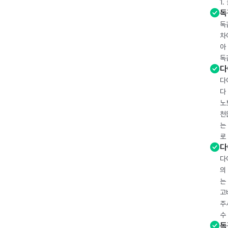
1
독
독
차
아
독
다
다
다
노
천
는
로
다
다
의
는
고
주
수
독