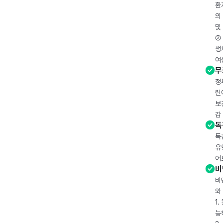
환
의
및
② 
생
여
무
정
린
보
감
독
독
유
어
비
비
와
1
능