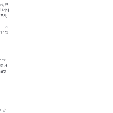
품, 한
11개의
제조사,
태” 입
중으로
로 사
체질량
 비만