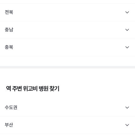
전북
충남
충북
역 주변
위고비
병원 찾기
수도권
부산