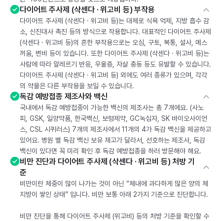
다이어트 주사제 (삭센다 · 위고비 등) 부작용
다이어트 주사제 (삭센다 · 위고비 등)는 대체로 식욕 억제, 지방 흡수 감
소, 신진대사 촉진 등의 방식으로 작용합니다. 대표적인 다이어트 주사제
(삭센다 · 위고비 등)의 흔한 부작용으로는 오심, 구토, 복통, 설사, 메스
꺼움, 변비 등이 있습니다. 또한 다이어트 주사제 (삭센다 · 위고비 등)는
사람에 따라 알레르기 반응, 우울증, 자살 충동 등도 유발할 수 있습니다.
다이어트 주사제 (삭센다 · 위고비 등) 외에도 여러 종류가 있으며, 각각
의 약물은 다른 부작용을 보일 수 있습니다.
독감 예방접종 제조사와 백신
국내에서 독감 예방접종이 가능한 백신의 제조사는 총 7개에요. (사노
피, GSK, 일양약품, 한국백신, 보령제약, GC녹십자, SK 바이오사이언
스, CSL 시퀴러스) 7개의 제조사에서 11개의 4가 독감 백신을 제공하고
있어요. 병원 별 독감 백신 보유 재고가 달라서, 선호하는 제조사, 독감
백신이 있다면 꼭 미리 확인 후 독감 예방접종을 하러 방문해야 해요.
비만 진단과 다이어트 주사제 (삭센다 · 위고비 등) 처방 기
준
비만이란 체중이 많이 나가는 것이 아닌 “체내에 과다하게 많은 양의 체
지방이 쌓인 상태” 입니다. 비만 보통 아래 2가지 기준으로 진단합니다.
비만 진단을 통해 다이어트 주사제 (위고비) 등의 처방 기준을 확인할 수