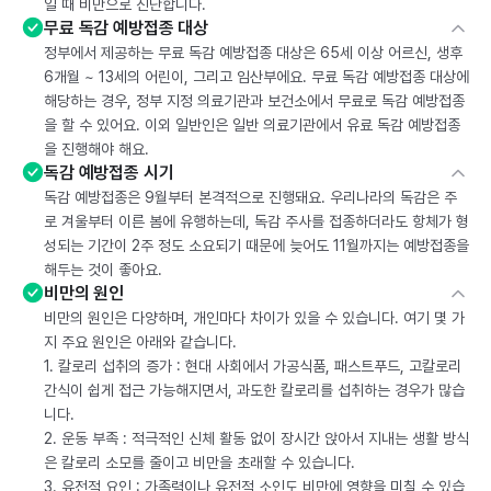
일 때 비만으로 진단합니다.
무료 독감 예방접종 대상
정부에서 제공하는 무료 독감 예방접종 대상은 65세 이상 어르신, 생후
6개월 ~ 13세의 어린이, 그리고 임산부에요. 무료 독감 예방접종 대상에
해당하는 경우, 정부 지정 의료기관과 보건소에서 무료로 독감 예방접종
을 할 수 있어요. 이외 일반인은 일반 의료기관에서 유료 독감 예방접종
을 진행해야 해요.
독감 예방접종 시기
독감 예방접종은 9월부터 본격적으로 진행돼요. 우리나라의 독감은 주
로 겨울부터 이른 봄에 유행하는데, 독감 주사를 접종하더라도 항체가 형
성되는 기간이 2주 정도 소요되기 때문에 늦어도 11월까지는 예방접종을
해두는 것이 좋아요.
비만의 원인
비만의 원인은 다양하며, 개인마다 차이가 있을 수 있습니다. 여기 몇 가
지 주요 원인은 아래와 같습니다.
1. 칼로리 섭취의 증가 : 현대 사회에서 가공식품, 패스트푸드, 고칼로리
간식이 쉽게 접근 가능해지면서, 과도한 칼로리를 섭취하는 경우가 많습
니다.
2. 운동 부족 : 적극적인 신체 활동 없이 장시간 앉아서 지내는 생활 방식
은 칼로리 소모를 줄이고 비만을 초래할 수 있습니다.
3. 유전적 요인 : 가족력이나 유전적 소인도 비만에 영향을 미칠 수 있습