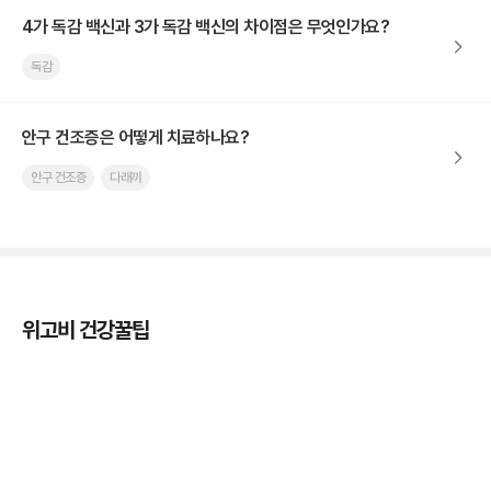
4가 독감 백신과 3가 독감 백신의 차이점은 무엇인가요?
독감
안구 건조증은 어떻게 치료하나요?
안구 건조증
다래끼
위고비 건강꿀팁
열사병 후유증, 언제까지 지켜볼까
3분 꿀팁