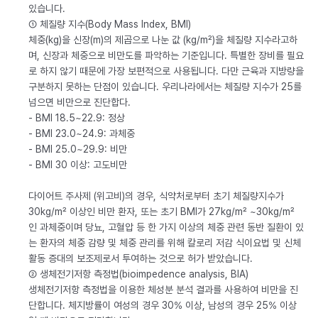
있습니다.
① 체질량 지수(Body Mass Index, BMI)
체중(kg)을 신장(m)의 제곱으로 나눈 값 (kg/m²)을 체질량 지수라고하
며, 신장과 체중으로 비만도를 파악하는 기준입니다. 특별한 장비를 필요
로 하지 않기 때문에 가장 보편적으로 사용됩니다. 다만 근육과 지방량을
구분하지 못하는 단점이 있습니다. 우리나라에서는 체질량 지수가 25를
넘으면 비만으로 진단합다.
- BMI 18.5~22.9: 정상
- BMI 23.0~24.9: 과체중
- BMI 25.0~29.9: 비만
- BMI 30 이상: 고도비만
다이어트 주사제 (위고비)의 경우, 식약처로부터 초기 체질량지수가
30kg/m² 이상인 비만 환자, 또는 초기 BMI가 27kg/m² ~30kg/m²
인 과체중이며 당뇨, 고혈압 등 한 가지 이상의 체중 관련 동반 질환이 있
는 환자의 체중 감량 및 체중 관리를 위해 칼로리 저감 식이요법 및 신체
활동 증대의 보조제로서 투여하는 것으로 허가 받았습니다.
② 생체전기저항 측정법(bioimpedence analysis, BIA)
생체전기저항 측정법을 이용한 체성분 분석 결과를 사용하여 비만을 진
단합니다. 체지방률이 여성의 경우 30% 이상, 남성의 경우 25% 이상