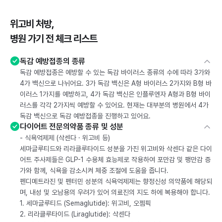
위고비 처방,
병원 가기 전 체크 리스트
독감 예방접종의 종류
독감 예방접종은 예방할 수 있는 독감 바이러스 종류의 수에 따라 3가와
4가 백신으로 나뉘어요. 3가 독감 백신은 A형 바이러스 2가지와 B형 바
이러스 1가지를 예방하고, 4가 독감 백신은 인플루엔자 A형과 B형 바이
러스를 각각 2가지씩 예방할 수 있어요. 현재는 대부분의 병원에서 4가
독감 백신으로 독감 예방접종을 진행하고 있어요.
다이어트 전문의약품 종류 및 성분
- 식욕억제제 (삭센다 · 위고비 등)
세마글루티드와 리라클루타이드 성분을 가진 위고비와 삭센다 같은 다이
어트 주사제들은 GLP-1 수용체 효능제로 작용하여 포만감 및 팽만감 증
가와 함께, 식욕을 감소시켜 체중 조절에 도움을 줍니다.
펜디메트라진 및 펜터민 성분의 식욕억제제는 향정신성 의약품에 해당되
며, 내성 및 오남용의 우려가 있어 의료진의 지도 하에 복용해야 합니다.
1. 세마글루티드 (Semaglutide): 위고비, 오젬픽
2. 리라클루타이드 (Liraglutide): 삭센다