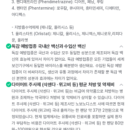
3. 펜디메트라진 (Phendimetrazine): 디어트, 페닝, 푸링
4. 펜터민 (Phentermine): 로우칼, 큐시미아, 휴터민세미, 디에타민,
아디펙스
- 지방흡수억제제 (제니칼, 올리시스 등)
1. 올리스타트 (Orlistat): 제니칼, 올리시스, 제니엑스,제니로우,리피다
운, 올리엣
독감 예방접종 국내산 백신과 수입산 백신
독감 예방접종은 국산과 수입산 모두 동일한 성분으로 제조되어 독감 백
신의 효능에 있어서 차이가 없어요. 독감 예방접종은 모든 기업들이 세계
보건기구에서 동일한 바이러스를 배분받아 생산돼요. 수입된 독감 예방
접종이 더 비싸더라도, 생산과 유통 과정에서 차이가 존재할 뿐 독감 백
신 본연의 성분과 효과에는 차이가 없어요.
다이어트 주사제 (삭센다 · 위고비 등) 평균 처방 및 약제비
다이어트 주사제 (삭센다 · 위고비 등)는 비급여 의약품으로 처방하는 병
원과 조제하는 약국마다 처방비 및 약제비가 상이할 수 있습니다. 다이어
트 주사제 (삭센다 · 위고비 등) 제조사인 노보노디스트 사에 따르면 현재
다이어트 주사제 (위고비) 국내 출하가는 한 펜당 약 37만 2천원으로 책
정되었습니다. 현재 업계에서는 유통비와 진료비를 포함하면 실제 환자
가 부담하는 비용은 다이어트 주사제 (삭센다 · 위고비 등) 한 펜당 80만
원~100만원으로 형성될 것으로 예상됩니다.