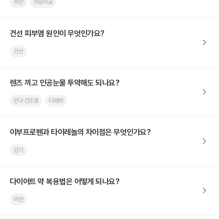
비만
마운자로
건선 피부염 원인이 무엇인가요?
건선
렌즈 끼고 인공눈물 투약해도 되나요?
안구 건조증
다래끼
이부프로펜과 타이레놀의 차이점은 무엇인가요?
감기
다이어트 약 복용법은 어떻게 되나요?
비만