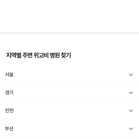
당
3분 꿀팁 ㆍ #당뇨
지역별 주변
위고비
병원 찾기
서울
경기
인천
부산