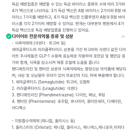
독감 예방접종은 예방할 수 있는 독감 바이러스 종류의 수에 따라 3가와
4가 백신으로 나뉘어요. 3가 독감 백신은 A형 바이러스 2가지와 B형 바
이러스 1가지를 예방하고, 4가 독감 백신은 인플루엔자 A형과 B형 바이
러스를 각각 2가지씩 예방할 수 있어요. 현재는 대부분의 병원에서 4가
독감 백신으로 독감 예방접종을 진행하고 있어요.
다이어트 전문의약품 종류 및 성분
- 식욕억제제 (삭센다 · 위고비 등)
세마글루티드와 리라클루타이드 성분을 가진 위고비와 삭센다 같은 다이
어트 주사제들은 GLP-1 수용체 효능제로 작용하여 포만감 및 팽만감 증
가와 함께, 식욕을 감소시켜 체중 조절에 도움을 줍니다.
펜디메트라진 및 펜터민 성분의 식욕억제제는 향정신성 의약품에 해당되
며, 내성 및 오남용의 우려가 있어 의료진의 지도 하에 복용해야 합니다.
1. 세마글루티드 (Semaglutide): 위고비, 오젬픽
2. 리라클루타이드 (Liraglutide): 삭센다
3. 펜디메트라진 (Phendimetrazine): 디어트, 페닝, 푸링
4. 펜터민 (Phentermine): 로우칼, 큐시미아, 휴터민세미, 디에타민,
아디펙스
- 지방흡수억제제 (제니칼, 올리시스 등)
1. 올리스타트 (Orlistat): 제니칼, 올리시스, 제니엑스,제니로우,리피다