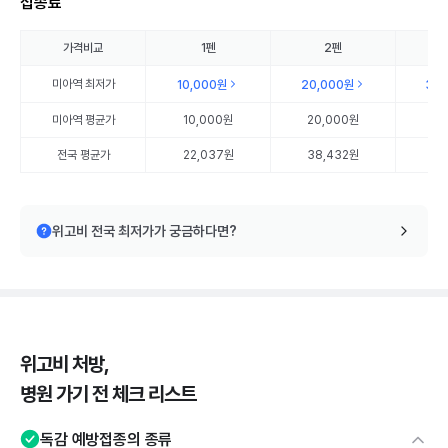
접종료
가격비교
1펜
2펜
미아역
최저가
10,000원
20,000원
30
미아역
평균가
10,000원
20,000원
30
전국 평균가
22,037원
38,432원
56
위고비 전국 최저가가 궁금하다면?
위고비 처방,
병원 가기 전 체크 리스트
독감 예방접종의 종류