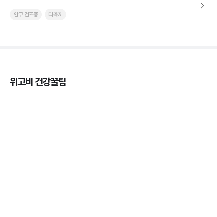
안구 건조증
다래끼
위고비 건강꿀팁
열사병 후유증, 언제까지 지켜볼까
3분 꿀팁
열사병 응급처치, 어디까지 식혀야할까?
3분 꿀팁