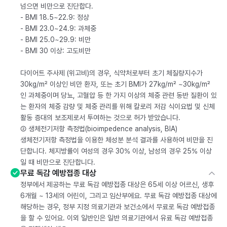
넘으면 비만으로 진단합다.
- BMI 18.5~22.9: 정상
- BMI 23.0~24.9: 과체중
- BMI 25.0~29.9: 비만
- BMI 30 이상: 고도비만
다이어트 주사제 (위고비)의 경우, 식약처로부터 초기 체질량지수가
30kg/m² 이상인 비만 환자, 또는 초기 BMI가 27kg/m² ~30kg/m²
인 과체중이며 당뇨, 고혈압 등 한 가지 이상의 체중 관련 동반 질환이 있
는 환자의 체중 감량 및 체중 관리를 위해 칼로리 저감 식이요법 및 신체
활동 증대의 보조제로서 투여하는 것으로 허가 받았습니다.
② 생체전기저항 측정법(bioimpedence analysis, BIA)
생체전기저항 측정법을 이용한 체성분 분석 결과를 사용하여 비만을 진
단합니다. 체지방률이 여성의 경우 30% 이상, 남성의 경우 25% 이상
일 때 비만으로 진단합니다.
무료 독감 예방접종 대상
정부에서 제공하는 무료 독감 예방접종 대상은 65세 이상 어르신, 생후
6개월 ~ 13세의 어린이, 그리고 임산부에요. 무료 독감 예방접종 대상에
해당하는 경우, 정부 지정 의료기관과 보건소에서 무료로 독감 예방접종
을 할 수 있어요. 이외 일반인은 일반 의료기관에서 유료 독감 예방접종