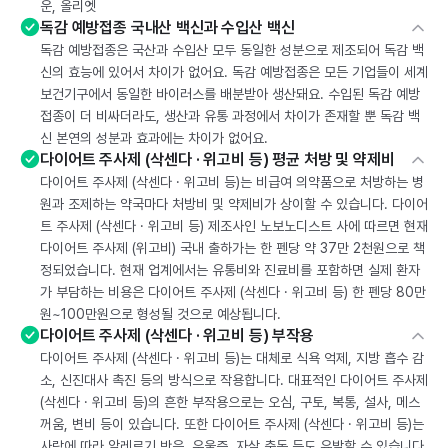
운, 올리엣
독감 예방접종 국내산 백신과 수입산 백신
독감 예방접종은 국산과 수입산 모두 동일한 성분으로 제조되어 독감 백
신의 효능에 있어서 차이가 없어요. 독감 예방접종은 모든 기업들이 세계
보건기구에서 동일한 바이러스를 배분받아 생산돼요. 수입된 독감 예방
접종이 더 비싸더라도, 생산과 유통 과정에서 차이가 존재할 뿐 독감 백
신 본연의 성분과 효과에는 차이가 없어요.
다이어트 주사제 (삭센다 · 위고비 등) 평균 처방 및 약제비
다이어트 주사제 (삭센다 · 위고비 등)는 비급여 의약품으로 처방하는 병
원과 조제하는 약국마다 처방비 및 약제비가 상이할 수 있습니다. 다이어
트 주사제 (삭센다 · 위고비 등) 제조사인 노보노디스트 사에 따르면 현재
다이어트 주사제 (위고비) 국내 출하가는 한 펜당 약 37만 2천원으로 책
정되었습니다. 현재 업계에서는 유통비와 진료비를 포함하면 실제 환자
가 부담하는 비용은 다이어트 주사제 (삭센다 · 위고비 등) 한 펜당 80만
원~100만원으로 형성될 것으로 예상됩니다.
다이어트 주사제 (삭센다 · 위고비 등) 부작용
다이어트 주사제 (삭센다 · 위고비 등)는 대체로 식욕 억제, 지방 흡수 감
소, 신진대사 촉진 등의 방식으로 작용합니다. 대표적인 다이어트 주사제
(삭센다 · 위고비 등)의 흔한 부작용으로는 오심, 구토, 복통, 설사, 메스
꺼움, 변비 등이 있습니다. 또한 다이어트 주사제 (삭센다 · 위고비 등)는
사람에 따라 알레르기 반응, 우울증, 자살 충동 등도 유발할 수 있습니다.