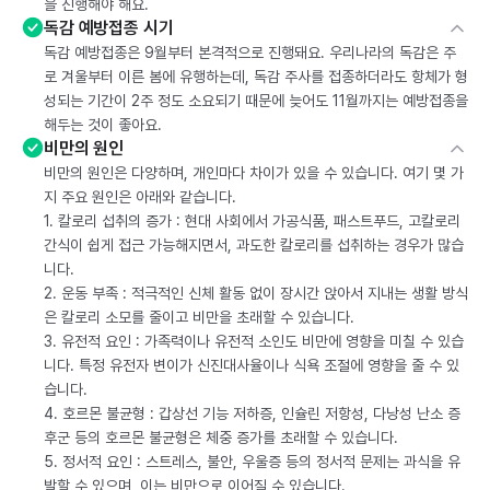
을 진행해야 해요.
독감 예방접종 시기
독감 예방접종은 9월부터 본격적으로 진행돼요. 우리나라의 독감은 주
로 겨울부터 이른 봄에 유행하는데, 독감 주사를 접종하더라도 항체가 형
성되는 기간이 2주 정도 소요되기 때문에 늦어도 11월까지는 예방접종을
해두는 것이 좋아요.
비만의 원인
비만의 원인은 다양하며, 개인마다 차이가 있을 수 있습니다. 여기 몇 가
지 주요 원인은 아래와 같습니다.
1. 칼로리 섭취의 증가 : 현대 사회에서 가공식품, 패스트푸드, 고칼로리
간식이 쉽게 접근 가능해지면서, 과도한 칼로리를 섭취하는 경우가 많습
니다.
2. 운동 부족 : 적극적인 신체 활동 없이 장시간 앉아서 지내는 생활 방식
은 칼로리 소모를 줄이고 비만을 초래할 수 있습니다.
3. 유전적 요인 : 가족력이나 유전적 소인도 비만에 영향을 미칠 수 있습
니다. 특정 유전자 변이가 신진대사율이나 식욕 조절에 영향을 줄 수 있
습니다.
4. 호르몬 불균형 : 갑상선 기능 저하증, 인슐린 저항성, 다낭성 난소 증
후군 등의 호르몬 불균형은 체중 증가를 초래할 수 있습니다.
5. 정서적 요인 : 스트레스, 불안, 우울증 등의 정서적 문제는 과식을 유
발할 수 있으며, 이는 비만으로 이어질 수 있습니다.