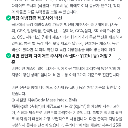
다이어트 주사제 (삭센다 · 위고비 등) 외에도 여러 종류가 있으며, 각각
의 약물은 다른 부작용을 보일 수 있습니다.
독감 예방접종 제조사와 백신
국내에서 독감 예방접종이 가능한 백신의 제조사는 총 7개에요. (사노
피, GSK, 일양약품, 한국백신, 보령제약, GC녹십자, SK 바이오사이언
스, CSL 시퀴러스) 7개의 제조사에서 11개의 4가 독감 백신을 제공하고
있어요. 병원 별 독감 백신 보유 재고가 달라서, 선호하는 제조사, 독감
백신이 있다면 꼭 미리 확인 후 독감 예방접종을 하러 방문해야 해요.
비만 진단과 다이어트 주사제 (삭센다 · 위고비 등) 처방 기
준
비만이란 체중이 많이 나가는 것이 아닌 “체내에 과다하게 많은 양의 체
지방이 쌓인 상태” 입니다. 비만 보통 아래 2가지 기준으로 진단합니다.
비만 진단을 통해 다이어트 주사제 (위고비) 등의 처방 기준을 확인할 수
있습니다.
① 체질량 지수(Body Mass Index, BMI)
체중(kg)을 신장(m)의 제곱으로 나눈 값 (kg/m²)을 체질량 지수라고하
며, 신장과 체중으로 비만도를 파악하는 기준입니다. 특별한 장비를 필요
로 하지 않기 때문에 가장 보편적으로 사용됩니다. 다만 근육과 지방량을
구분하지 못하는 단점이 있습니다. 우리나라에서는 체질량 지수가 25를